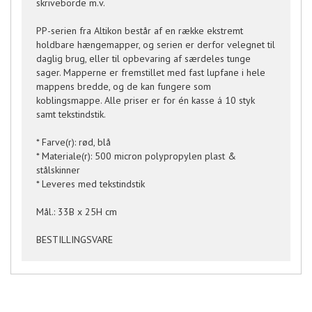
skriveborde m.v.
PP-serien fra Altikon består af en række ekstremt
holdbare hængemapper, og serien er derfor velegnet til
daglig brug, eller til opbevaring af særdeles tunge
sager. Mapperne er fremstillet med fast lupfane i hele
mappens bredde, og de kan fungere som
koblingsmappe. Alle priser er for én kasse á 10 styk
samt tekstindstik.
* Farve(r): rød, blå
* Materiale(r): 500 micron polypropylen plast &
stålskinner
* Leveres med tekstindstik
Mål.: 33B x 25H cm
BESTILLINGSVARE