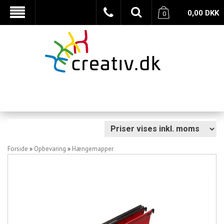
0,00
DKK
0
Forside
»
Opbevaring
»
Hængemapper