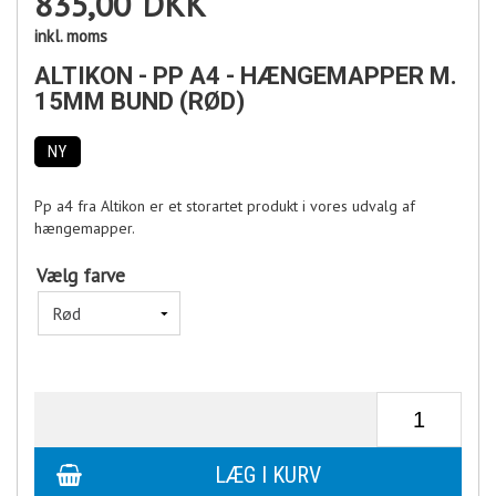
835,00
DKK
inkl. moms
ALTIKON - PP A4 - HÆNGEMAPPER M.
15MM BUND (RØD)
NY
Pp a4 fra Altikon er et storartet produkt i vores udvalg af
hængemapper.
Vælg farve