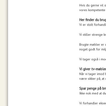
Hvis du gerne vil 
vores kompetente 
Her finder du bru
Vi er stolt forhan
Vi stiller strenge 
Brugte møbler er d
noget godt for mil
Vi tager også i mo
Vi giver tv-møbler
Når vi tager imod 
være sikker på, at
Spar penge på br
Ikke nok med at du
Vi forhandler ekse