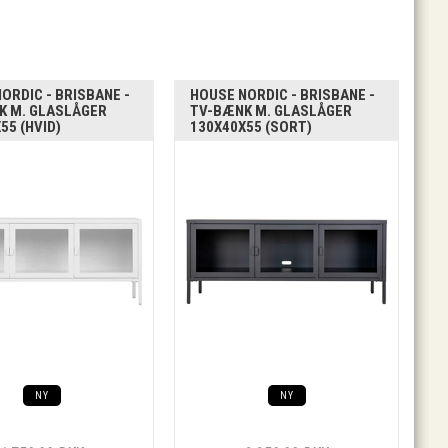
ORDIC - BRISBANE -
HOUSE NORDIC - BRISBANE -
K M. GLASLÅGER
TV-BÆNK M. GLASLÅGER
55 (HVID)
130X40X55 (SORT)
NY
NY