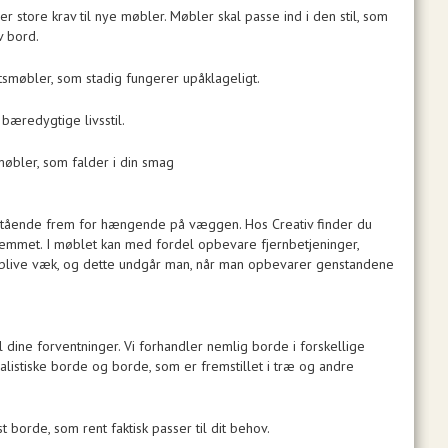
r store krav til nye møbler. Møbler skal passe ind i den stil, som
v bord.
etsmøbler, som stadig fungerer upåklageligt.
bæredygtige livsstil.
 møbler, som falder i din smag
 stående frem for hængende på væggen. Hos Creativ finder du
hjemmet. I møblet kan med fordel opbevare fjernbetjeninger,
at blive væk, og dette undgår man, når man opbevarer genstandene
il dine forventninger. Vi forhandler nemlig borde i forskellige
listiske borde og borde, som er fremstillet i træ og andre
t borde, som rent faktisk passer til dit behov.