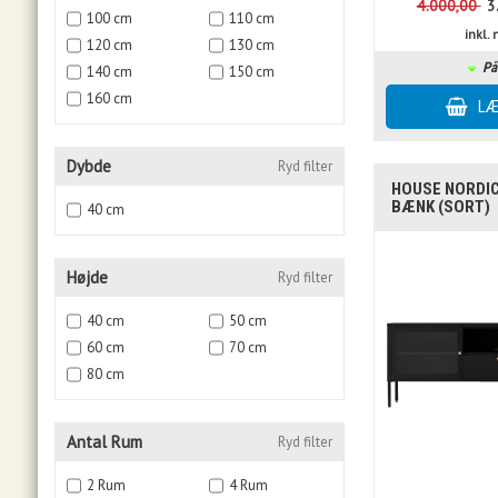
4.000,00
3
100 cm
110 cm
inkl
120 cm
130 cm
På
140 cm
150 cm
160 cm
Dybde
Ryd filter
HOUSE NORDIC 
BÆNK (SORT)
40 cm
Højde
Ryd filter
40 cm
50 cm
60 cm
70 cm
80 cm
Antal Rum
Ryd filter
2 Rum
4 Rum