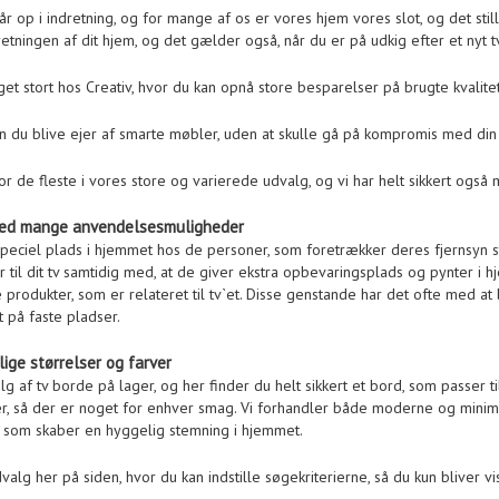
 op i indretning, og for mange af os er vores hjem vores slot, og det stille
dretningen af dit hjem, og det gælder også, når du er på udkig efter et nyt t
get stort hos Creativ, hvor du kan opnå store besparelser på brugte kvalit
du blive ejer af smarte møbler, uden at skulle gå på kompromis med din 
or de fleste i vores store og varierede udvalg, og vi har helt sikkert også
 med mange anvendelsesmuligheder
speciel plads i hjemmet hos de personer, som foretrækker deres fjernsyn
 til dit tv samtidig med, at de giver ekstra opbevaringsplads og pynter i 
produkter, som er relateret til tv`et. Disse genstande har det ofte med 
t på faste pladser.
lige størrelser og farver
alg af tv borde på lager, og her finder du helt sikkert et bord, som passer t
er, så der er noget for enhver smag. Vi forhandler både moderne og minima
r, som skaber en hyggelig stemning i hjemmet.
alg her på siden, hvor du kan indstille søgekriterierne, så du kun bliver vis