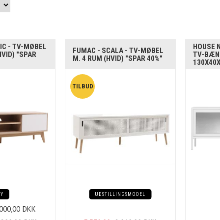
IC - TV-MØBEL
HOUSE N
FUMAC - SCALA - TV-MØBEL
HVID) "SPAR
TV-BÆN
M. 4 RUM (HVID) "SPAR 40%"
130X40X
NY
UDSTILLINGSMODEL
.000,00
DKK