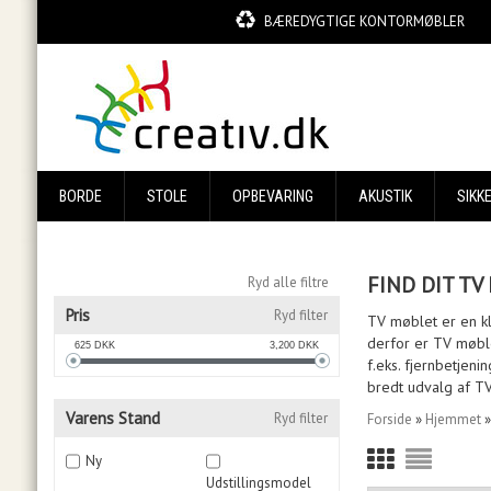
BÆREDYGTIGE KONTORMØBLER
BORDE
STOLE
OPBEVARING
AKUSTIK
SIKK
FIND DIT T
Ryd alle filtre
Pris
Ryd filter
TV møblet er en k
derfor er TV møble
625
DKK
3,200
DKK
f.eks. fjernbetjeni
bredt udvalg af TV
Varens Stand
Ryd filter
Forside
»
Hjemmet
Ny
Udstillingsmodel