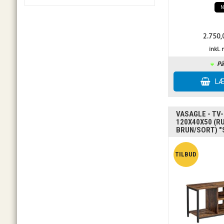
2.750,
inkl
På
VASAGLE - TV
120X40X50 (R
BRUN/SORT) "