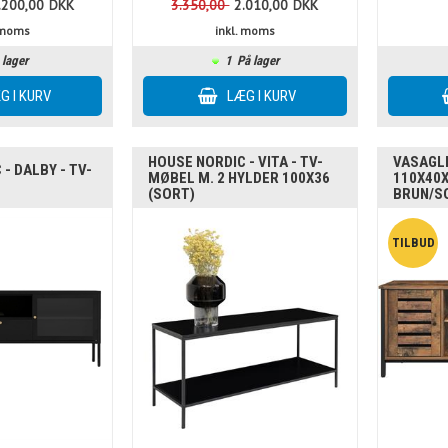
.200,00
DKK
3.350,00
2.010,00
DKK
. moms
inkl. moms
 lager
1
På lager
HOUSE NORDIC - VITA - TV-
VASAGL
- DALBY - TV-
MØBEL M. 2 HYLDER 100X36
110X40X
(SORT)
BRUN/SO