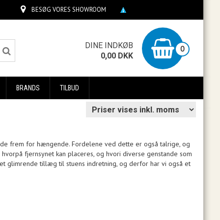
BESØG VORES SHOWROOM
0
DINE INDKØB
0
0,00
DKK
BRANDS
TILBUD
nde frem for hængende. Fordelene ved dette er også talrige, og
, hvorpå fjernsynet kan placeres, og hvori diverse genstande som
et glimrende tillæg til stuens indretning, og derfor har vi også et