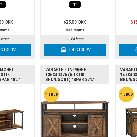
NY
NY
00
DKK
625,00
DKK
81
. moms
inkl. moms
 lager
På lager
-MØBEL
VASAGLE - TV-MØBEL
VASAGL
USTIK
135X40X76 (RUSTIK
147X40X
SPAR 40%"
BRUN/SORT) "SPAR 37%"
BRUN/SO