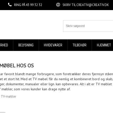
RING PÅ
43 99 32 32
SKRIV TIL
CREATIV@CREATIV.DK
ERHED
BELYSNING
HVIDEVARER
TILBEHØR
HJEMMET
V MØBEL HOS OS
lar favorit blandt mange forbrugere, som foretrækker deres fjernsyn ståe
t et stort hit. Med et TV møbel får du nemlig et kombineret bord og skab
nger, dokumenter, manualer eller lign. kan opbevares. Alt i alt er TV møblet 
 møbler, som vores kunder kan drage nytte af.
»
TV-møbler