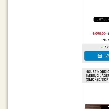
UDSTILL
1.090,00
inkl
1
P
HOUSE NORDIC 
BÆNK, 2 LÅGE
(SMOKED/SOR