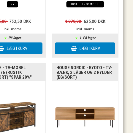
NY
UDSTILLINGSMODEL
5,00
732,50
DKK
1.070,00
625,00
DKK
inkl. moms
inkl. moms
På lager
1
På lager
E - TV-MØBEL
HOUSE NORDIC - KYOTO - TV-
76 (RUSTIK
BÆNK, 2 LÅGER OG 2 HYLDER
RT) "SPAR 20%"
(EG/SORT)