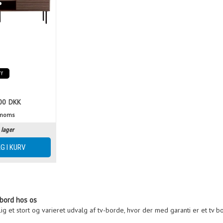
NY
00
DKK
. moms
 lager
 bord hos os
ig et stort og varieret udvalg af tv-borde, hvor der med garanti er et tv 