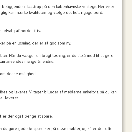
er beliggende i Taastrup på den københavnske vestegn. Her viser
tig kan mærke kvaliteten og vælge det helt rigtige bord.
 udvalg af borde til tv.
ikker på en løsning, der er så god som ny.
bler. Når du vælger en brugt løsning, er du altså med til at gøre
s kan anvendes mange år endnu.
re om denne mulighed.
bes og lakeres. Vi tager billeder af møblerne enkeltvis, så du kan
el leveret.
å er der også penge at spare.
 kan du gøre gode besparelser på disse møbler, og så er der ofte