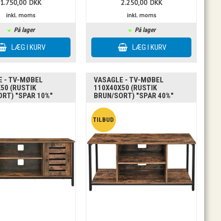
1.750,00
DKK
2.250,00
DKK
inkl. moms
inkl. moms
På lager
På lager
E - TV-MØBEL
VASAGLE - TV-MØBEL
50 (RUSTIK
110X40X50 (RUSTIK
RT) "SPAR 10%"
BRUN/SORT) "SPAR 40%"