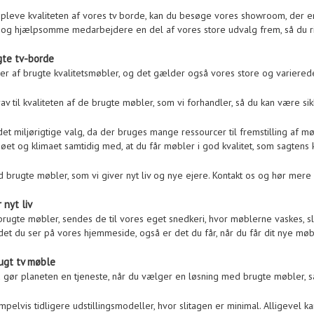
opleve kvaliteten af vores tv borde, kan du besøge vores showroom, der 
og hjælpsomme medarbejdere en del af vores store udvalg frem, så du rig
gte tv-borde
dler af brugte kvalitetsmøbler, og det gælder også vores store og varierede
krav til kvaliteten af de brugte møbler, som vi forhandler, så du kan være s
et miljørigtige valg, da der bruges mange ressourcer til fremstilling af mø
jøet og klimaet samtidig med, at du får møbler i god kvalitet, som sagten
d brugte møbler, som vi giver nyt liv og nye ejere. Kontakt os og hør me
 nyt liv
brugte møbler, sendes de til vores eget snedkeri, hvor møblerne vaskes, sli
 det du ser på vores hjemmeside, også er det du får, når du får dit nye møb
ugt tv møble
 gør planeten en tjeneste, når du vælger en løsning med brugte møbler, s
mpelvis tidligere udstillingsmodeller, hvor slitagen er minimal. Alligevel