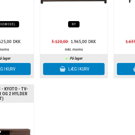
INGSMODEL
NY
625,00
DKK
3.120,00
1.965,00
DKK
1.63
. moms
inkl. moms
å lager
På lager
- KYOTO - TV-
R OG 2 HYLDER
T)