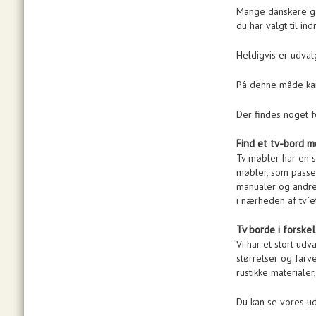
Mange danskere går
du har valgt til in
Heldigvis er udval
På denne måde kan 
Der findes noget f
Find et tv-bord
Tv møbler har en 
møbler, som passer
manualer og andre 
i nærheden af tv`e
Tv borde i forskel
Vi har et stort udv
størrelser og farv
rustikke materiale
Du kan se vores udv