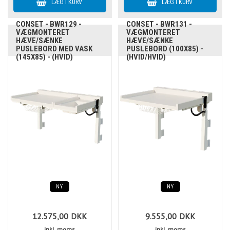
CONSET - BWR129 -
CONSET - BWR131 -
VÆGMONTERET
VÆGMONTERET
HÆVE/SÆNKE
HÆVE/SÆNKE
PUSLEBORD MED VASK
PUSLEBORD (100X85) -
(145X85) - (HVID)
(HVID/HVID)
NY
NY
12.575,00
DKK
9.555,00
DKK
inkl. moms
inkl. moms