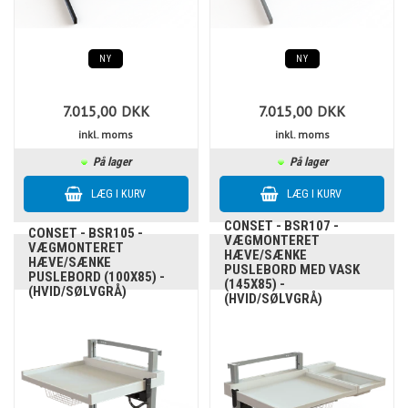
NY
NY
7.015,00
DKK
7.015,00
DKK
inkl. moms
inkl. moms
På lager
På lager
CONSET - BSR107 -
CONSET - BSR105 -
VÆGMONTERET
VÆGMONTERET
HÆVE/SÆNKE
HÆVE/SÆNKE
PUSLEBORD MED VASK
PUSLEBORD (100X85) -
(145X85) -
(HVID/SØLVGRÅ)
(HVID/SØLVGRÅ)