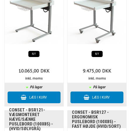
NY
NY
10.065,00
DKK
9.475,00
DKK
inkl. moms
inkl. moms
På lager
På lager
CONSET - BSR121-
CONSET - BSR127 -
VÆGMONTERET
ERGONOMISK
HÆVE/SÆNKE
PUSLEBORD (100X85) -
PUSLEBORD (100X85) -
FAST HØJDE (HVID/SORT)
(HVID/SØLVGRÅ)