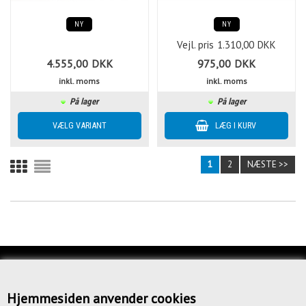
NY
NY
Vejl. pris
1.310,00
DKK
4.555,00
DKK
975,00
DKK
inkl. moms
inkl. moms
På lager
På lager
1
2
NÆSTE >>
KUNDESERVICE
OM OS
Hjemmesiden anvender cookies