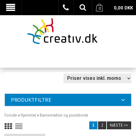
0,00
DKK
0
PRODUKTFILTRE
Forside
»
Hjemmet
»
Børnemøbler og pusleborde
1
2
NÆSTE >>