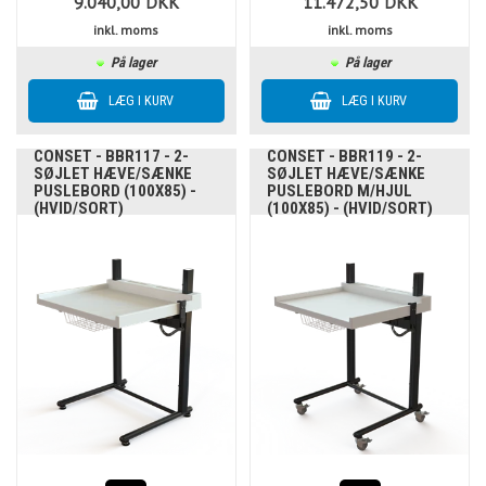
9.040,00
DKK
11.472,50
DKK
inkl. moms
inkl. moms
På lager
På lager
CONSET - BBR117 - 2-
CONSET - BBR119 - 2-
SØJLET HÆVE/SÆNKE
SØJLET HÆVE/SÆNKE
PUSLEBORD (100X85) -
PUSLEBORD M/HJUL
(HVID/SORT)
(100X85) - (HVID/SORT)