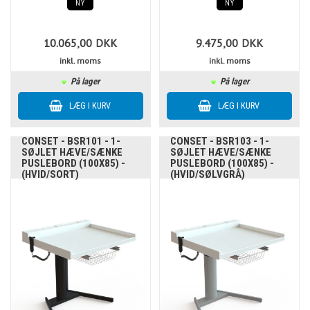
NY
NY
10.065,00
DKK
9.475,00
DKK
inkl. moms
inkl. moms
På lager
På lager
CONSET - BSR101 - 1-
CONSET - BSR103 - 1-
SØJLET HÆVE/SÆNKE
SØJLET HÆVE/SÆNKE
PUSLEBORD (100X85) -
PUSLEBORD (100X85) -
(HVID/SORT)
(HVID/SØLVGRÅ)