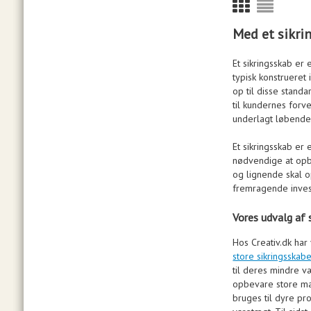
Med et sikrin
Et sikringsskab er
typisk konstrueret 
op til disse stand
til kundernes forv
underlagt løbende 
Et sikringsskab er
nødvendige at opbe
og lignende skal op
fremragende invest
Vores udvalg af s
Hos Creativ.dk har
store sikringsskab
til deres mindre v
opbevare store mæn
bruges til dyre p