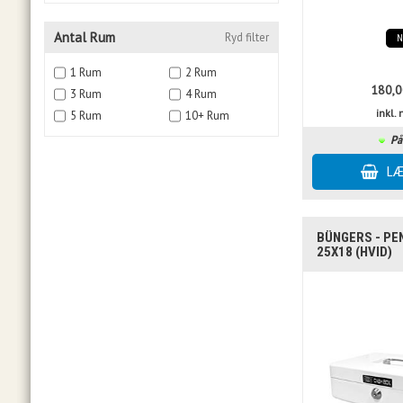
Antal Rum
Ryd filter
1 Rum
2 Rum
180,0
3 Rum
4 Rum
inkl
5 Rum
10+ Rum
På
BÜNGERS - PE
25X18 (HVID)