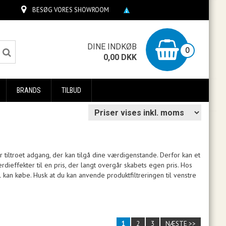
BESØG VORES SHOWROOM
0
DINE INDKØB
0
0,00
DKK
BRANDS
TILBUD
r tiltroet adgang, der kan tilgå dine værdigenstande. Derfor kan et
ieffekter til en pris, der langt overgår skabets egen pris. Hos
 kan købe. Husk at du kan anvende produktfiltreringen til venstre
1
2
3
NÆSTE >>