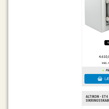
4.610,
inkl
På
ALTIKON - ET4 
SIKRINGSSKAB