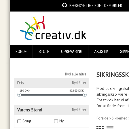
BÆREDYGTIGE KONTORMØBLER
BORDE
STOLE
OPBEVARING
AKUSTIK
SIKK
SIKRINGSSK
Ryd alle filtre
Pris
Ryd filter
Med et sikringsska
180
DKK
82,865
DKK
sikringsskab være 
Creativ.dk har vi 
for at finde frem t
Varens Stand
Ryd filter
Forside
»
Sikkerhed
Brugt
Ny