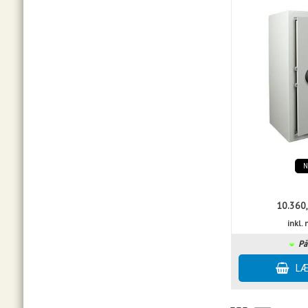
10.360
inkl
På