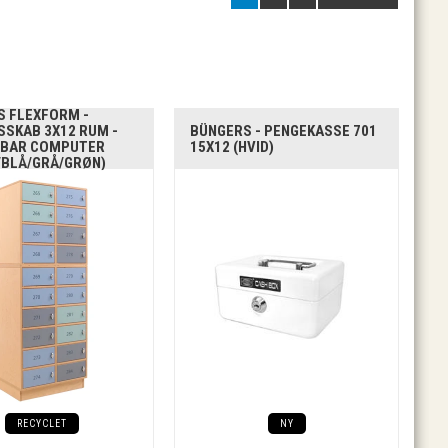
S FLEXFORM -
SSKAB 3X12 RUM -
BÜNGERS - PENGEKASSE 701
RBAR COMPUTER
15X12 (HVID)
/BLÅ/GRÅ/GRØN)
RECYCLET
NY