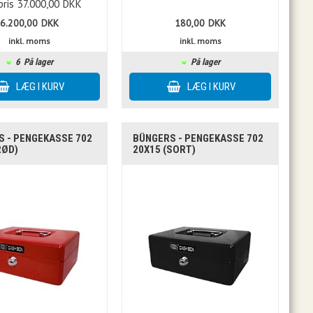
pris
37.000,00
DKK
6.200,00
DKK
180,00
DKK
inkl. moms
inkl. moms
6
På lager
På lager
 - PENGEKASSE 702
BÜNGERS - PENGEKASSE 702
RØD)
20X15 (SORT)