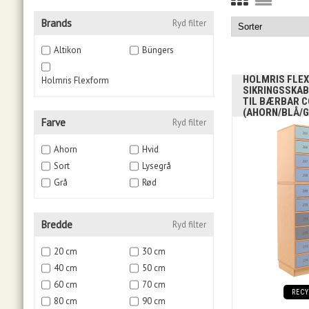
Brands
Ryd filter
Altikon
Büngers
HOLMRIS FLEX
Holmris Flexform
SIKRINGSSKAB
TIL BÆRBAR 
(AHORN/BLÅ/
Farve
Ryd filter
Ahorn
Hvid
Sort
Lysegrå
Grå
Rød
Bredde
Ryd filter
20 cm
30 cm
40 cm
50 cm
60 cm
70 cm
REC
80 cm
90 cm