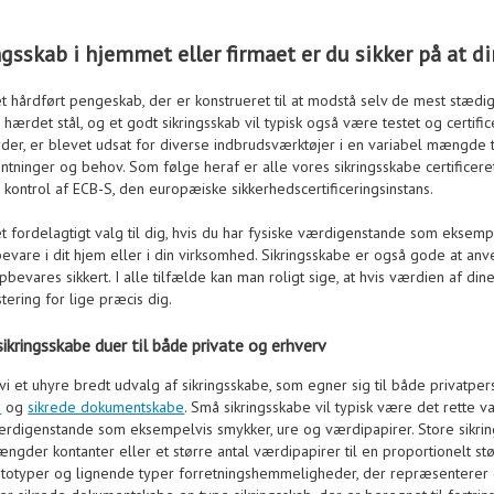
gsskab i hjemmet eller firmaet er du sikker på at di
 et hårdført pengeskab, der er konstrueret til at modstå selv de mest stæd
i hærdet stål, og et godt sikringsskab vil typisk også være testet og certif
arder, er blevet udsat for diverse indbrudsværktøjer i en variabel mængde ti
entninger og behov. Som følge heraf er alle vores sikringsskabe certificere
kontrol af ECB-S, den europæiske sikkerhedscertificeringsinstans.
 et fordelagtigt valg til dig, hvis du har fysiske værdigenstande som ekse
vare i dit hjem eller i din virksomhed. Sikringsskabe er også gode at an
bevares sikkert. I alle tilfælde kan man roligt sige, at hvis værdien af din
ering for lige præcis dig.
ikringsskabe duer til både private og erhverv
 vi et uhyre bredt udvalg af sikringsskabe, som egner sig til både privat
e
og
sikrede dokumentskabe
. Små sikringsskabe vil typisk være det rette v
ærdigenstande som eksempelvis smykker, ure og værdipapirer. Store sikrin
gder kontanter eller et større antal værdipapirer til en proportionelt st
rototyper og lignende typer forretningshemmeligheder, der repræsenterer 