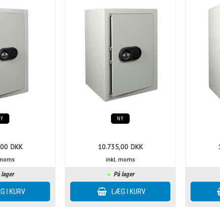
NY
NY
,00
DKK
10.735,00
DKK
. moms
inkl. moms
 lager
På lager