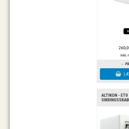
260,0
inkl
På
ALTIKON - ET0 
SIKRINGSSKAB