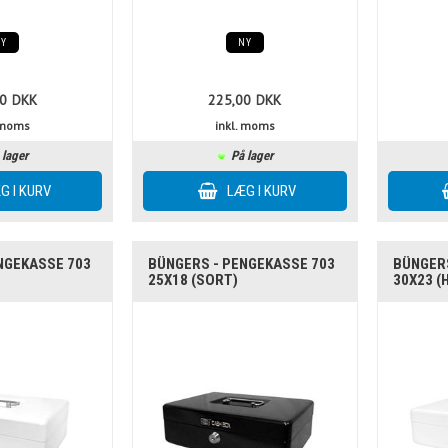
NY
NY
0
DKK
225,00
DKK
. moms
inkl. moms
 lager
På lager
NGEKASSE 703
BÜNGERS - PENGEKASSE 703
BÜNGERS
25X18 (SORT)
30X23 (