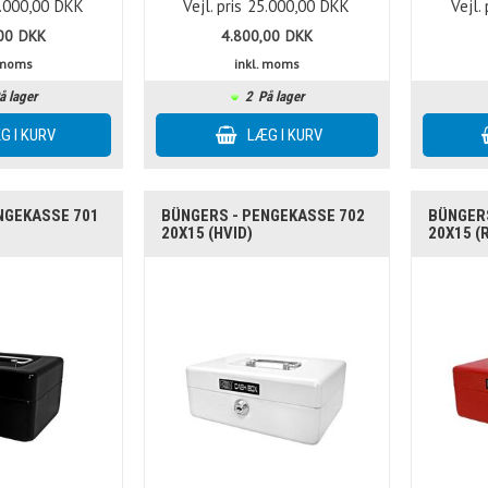
.000,00
DKK
Vejl. pris
25.000,00
DKK
Vejl. 
00
DKK
4.800,00
DKK
. moms
inkl. moms
å lager
2
På lager
NGEKASSE 701
BÜNGERS - PENGEKASSE 702
BÜNGERS
20X15 (HVID)
20X15 (