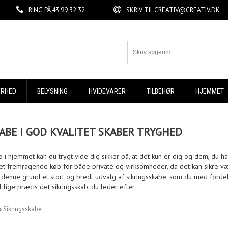
RING PÅ
43 99 32 32
SKRIV TIL
CREATIV@CREATIV.DK
ERHED
BELYSNING
HVIDEVARER
TILBEHØR
HJEMMET
ABE I GOD KVALITET SKABER TRYGHED
b i hjemmet kan du trygt vide dig sikker på, at det kun er dig og dem, du ha
et fremragende køb for både private og virksomheder, da det kan sikre værd
af denne grund et stort og bredt udvalg af sikringsskabe, som du med fordel
il lige præcis det sikringsskab, du leder efter.
»
Sikringsskabe