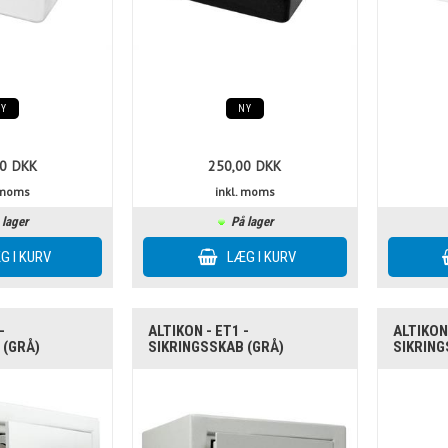
NY
NY
0
DKK
250,00
DKK
. moms
inkl. moms
 lager
På lager
-
ALTIKON - ET1 -
ALTIKON 
 (GRÅ)
SIKRINGSSKAB (GRÅ)
SIKRING