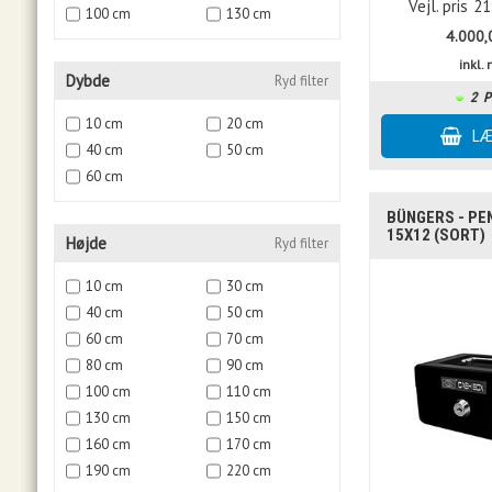
Vejl. pris
21
100 cm
130 cm
4.000,
inkl
Dybde
Ryd filter
2
P
10 cm
20 cm
40 cm
50 cm
60 cm
BÜNGERS - PE
15X12 (SORT)
Højde
Ryd filter
10 cm
30 cm
40 cm
50 cm
60 cm
70 cm
80 cm
90 cm
100 cm
110 cm
130 cm
150 cm
160 cm
170 cm
190 cm
220 cm