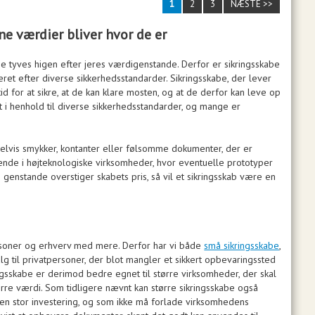
1
2
3
NÆSTE >>
ne værdier bliver hvor de er
ige tyves higen efter jeres værdigenstande. Derfor er sikringsskabe
iceret efter diverse sikkerhedsstandarder. Sikringsskabe, der lever
d for at sikre, at de kan klare mosten, og at de derfor kan leve op
t i henhold til diverse sikkerhedsstandarder, og mange er
mpelvis smykker, kontanter eller følsomme dokumenter, der er
vende i højteknologiske virksomheder, hvor eventuelle prototyper
e genstande overstiger skabets pris, så vil et sikringsskab være en
personer og erhverv med mere. Derfor har vi både
små sikringsskabe
,
alg til privatpersoner, der blot mangler et sikkert opbevaringssted
gsskabe er derimod bedre egnet til større virksomheder, der skal
ørre værdi. Som tidligere nævnt kan større sikringsskabe også
en stor investering, og som ikke må forlade virksomhedens