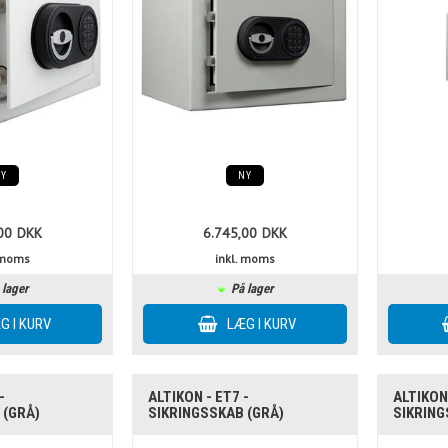
NY
NY
00
DKK
6.745,00
DKK
. moms
inkl. moms
 lager
På lager
-
ALTIKON - ET7 -
ALTIKON 
 (GRÅ)
SIKRINGSSKAB (GRÅ)
SIKRING