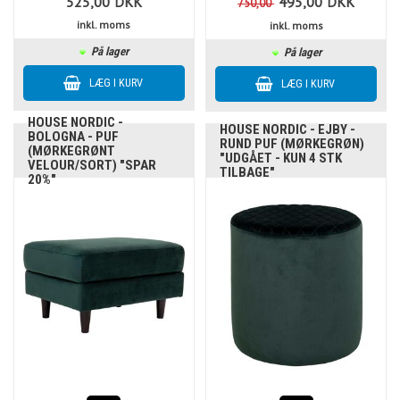
525,00
DKK
495,00
DKK
750,00
inkl. moms
inkl. moms
På lager
På lager
HOUSE NORDIC -
HOUSE NORDIC - EJBY -
BOLOGNA - PUF
RUND PUF (MØRKEGRØN)
(MØRKEGRØNT
"UDGÅET - KUN 4 STK
VELOUR/SORT) "SPAR
TILBAGE"
20%"