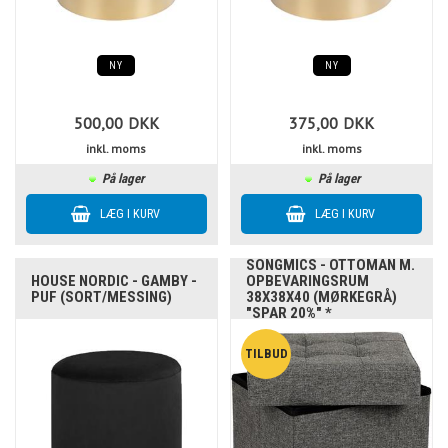
NY
NY
500,00
DKK
375,00
DKK
inkl. moms
inkl. moms
På lager
På lager
SONGMICS - OTTOMAN M.
HOUSE NORDIC - GAMBY -
OPBEVARINGSRUM
PUF (SORT/MESSING)
38X38X40 (MØRKEGRÅ)
"SPAR 20%" *