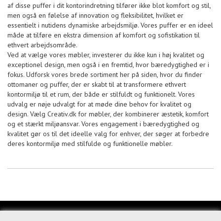
af disse puffer i dit kontorindretning tilfører ikke blot komfort og stil,
men også en følelse af innovation og fleksibilitet, hvilket er
essentielt i nutidens dynamiske arbejdsmiljø. Vores puffer er en ideel
måde at tilføre en ekstra dimension af komfort og sofistikation til
ethvert arbejdsområde.
Ved at vælge vores møbler, investerer du ikke kun i høj kvalitet og
exceptionel design, men også i en fremtid, hvor bæredygtighed er i
fokus. Udforsk vores brede sortiment her på siden, hvor du finder
ottomaner og puffer, der er skabt til at transformere ethvert
kontormiljø til et rum, der både er stilfuldt og funktionelt. Vores
udvalg er nøje udvalgt for at møde dine behov for kvalitet og
design. Vælg Creativ.dk for møbler, der kombinerer æstetik, komfort
og et stærkt miljøansvar. Vores engagement i bæredygtighed og
kvalitet gør os til det ideelle valg for enhver, der søger at forbedre
deres kontormiljø med stilfulde og funktionelle møbler.
KUNDESERVICE