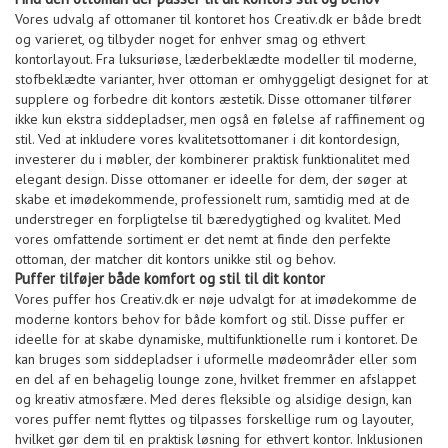
Vores udvalg af ottomaner til kontoret hos Creativ.dk er både bredt
og varieret, og tilbyder noget for enhver smag og ethvert
kontorlayout. Fra luksuriøse, læderbeklædte modeller til moderne,
stofbeklædte varianter, hver ottoman er omhyggeligt designet for at
supplere og forbedre dit kontors æstetik. Disse ottomaner tilfører
ikke kun ekstra siddepladser, men også en følelse af raffinement og
stil. Ved at inkludere vores kvalitetsottomaner i dit kontordesign,
investerer du i møbler, der kombinerer praktisk funktionalitet med
elegant design. Disse ottomaner er ideelle for dem, der søger at
skabe et imødekommende, professionelt rum, samtidig med at de
understreger en forpligtelse til bæredygtighed og kvalitet. Med
vores omfattende sortiment er det nemt at finde den perfekte
ottoman, der matcher dit kontors unikke stil og behov.
Puffer tilføjer både komfort og stil til dit kontor
Vores puffer hos Creativ.dk er nøje udvalgt for at imødekomme de
moderne kontors behov for både komfort og stil. Disse puffer er
ideelle for at skabe dynamiske, multifunktionelle rum i kontoret. De
kan bruges som siddepladser i uformelle mødeområder eller som
en del af en behagelig lounge zone, hvilket fremmer en afslappet
og kreativ atmosfære. Med deres fleksible og alsidige design, kan
vores puffer nemt flyttes og tilpasses forskellige rum og layouter,
hvilket gør dem til en praktisk løsning for ethvert kontor. Inklusionen