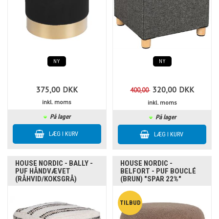
NY
NY
375,00
DKK
320,00
DKK
400,00
inkl. moms
inkl. moms
På lager
På lager
HOUSE NORDIC - BALLY -
HOUSE NORDIC -
PUF HÅNDVÆVET
BELFORT - PUF BOUCLÉ
(RÅHVID/KOKSGRÅ)
(BRUN) "SPAR 22%"