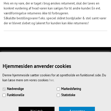
Hvis en ny vare, der er taget i brug ønskes returneret, skal der laves en
konkret vurdering af hvad varen kan sælges for til andre kunder. En evt.
værdiforringelse returneres ikke til forbrugeren.
Såkaldte bestillingsvarer f.eks. speciel skåret bordplader & stel samt varer
der er blevet slebet og lakeret for kunden kan ikke returneres!
KUNDESERVICE
OM OS
Hjemmesiden anvender cookies
BETINGELSER
Denne hjemmeside sætter cookies for at opretholde en funktionel side. Du
kan læse mere om vores cookies
her
.
NYHEDSBREV
Nødvendige
Markedsføring
Funktionelle
Statistiske
CREATIV.DK APS | Vandmestervej 20 | 2630 Tåstrup | CVR
39185636