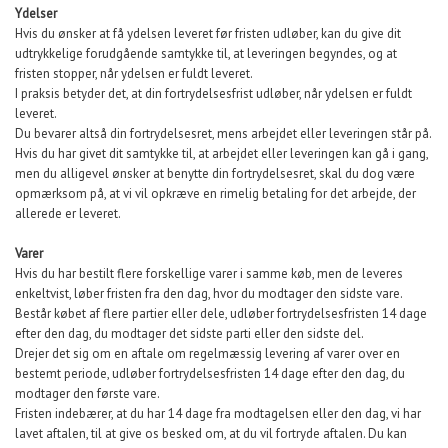
Ydelser
Hvis du ønsker at få ydelsen leveret før fristen udløber, kan du give dit
udtrykkelige forudgående samtykke til, at leveringen begyndes, og at
fristen stopper, når ydelsen er fuldt leveret.
I praksis betyder det, at din fortrydelsesfrist udløber, når ydelsen er fuldt
leveret.
Du bevarer altså din fortrydelsesret, mens arbejdet eller leveringen står på.
Hvis du har givet dit samtykke til, at arbejdet eller leveringen kan gå i gang,
men du alligevel ønsker at benytte din fortrydelsesret, skal du dog være
opmærksom på, at vi vil opkræve en rimelig betaling for det arbejde, der
allerede er leveret.
Varer
Hvis du har bestilt flere forskellige varer i samme køb, men de leveres
enkeltvist, løber fristen fra den dag, hvor du modtager den sidste vare.
Består købet af flere partier eller dele, udløber fortrydelsesfristen 14 dage
efter den dag, du modtager det sidste parti eller den sidste del.
Drejer det sig om en aftale om regelmæssig levering af varer over en
bestemt periode, udløber fortrydelsesfristen 14 dage efter den dag, du
modtager den første vare.
Fristen indebærer, at du har 14 dage fra modtagelsen eller den dag, vi har
lavet aftalen, til at give os besked om, at du vil fortryde aftalen. Du kan