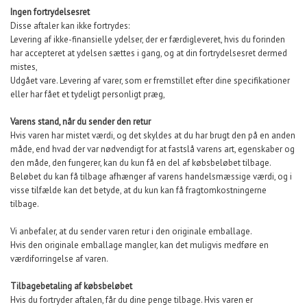
Ingen fortrydelsesret
Disse aftaler kan ikke fortrydes:
Levering af ikke-finansielle ydelser, der er færdigleveret, hvis du forinden
har accepteret at ydelsen sættes i gang, og at din fortrydelsesret dermed
mistes,
Udgået vare. Levering af varer, som er fremstillet efter dine specifikationer
eller har fået et tydeligt personligt præg,
Varens stand, når du sender den retur
Hvis varen har mistet værdi, og det skyldes at du har brugt den på en anden
måde, end hvad der var nødvendigt for at fastslå varens art, egenskaber og
den måde, den fungerer, kan du kun få en del af købsbeløbet tilbage.
Beløbet du kan få tilbage afhænger af varens handelsmæssige værdi, og i
visse tilfælde kan det betyde, at du kun kan få fragtomkostningerne
tilbage.
Vi anbefaler, at du sender varen retur i den originale emballage.
Hvis den originale emballage mangler, kan det muligvis medføre en
værdiforringelse af varen.
Tilbagebetaling af købsbeløbet
Hvis du fortryder aftalen, får du dine penge tilbage. Hvis varen er