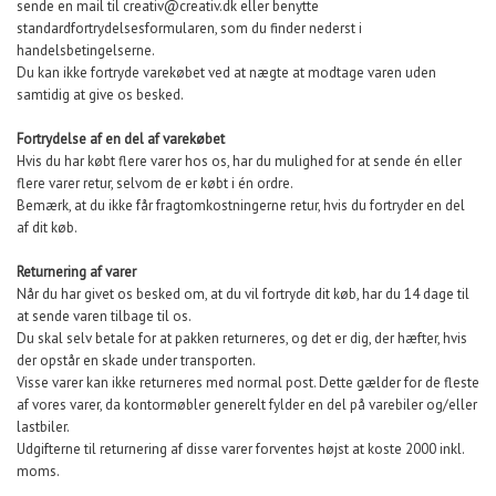
sende en mail til creativ@creativ.dk eller benytte
standardfortrydelsesformularen, som du finder nederst i
handelsbetingelserne.
Du kan ikke fortryde varekøbet ved at nægte at modtage varen uden
samtidig at give os besked.
Fortrydelse af en del af varekøbet
Hvis du har købt flere varer hos os, har du mulighed for at sende én eller
flere varer retur, selvom de er købt i én ordre.
Bemærk, at du ikke får fragtomkostningerne retur, hvis du fortryder en del
af dit køb.
Returnering af varer
Når du har givet os besked om, at du vil fortryde dit køb, har du 14 dage til
at sende varen tilbage til os.
Du skal selv betale for at pakken returneres, og det er dig, der hæfter, hvis
der opstår en skade under transporten.
Visse varer kan ikke returneres med normal post. Dette gælder for de fleste
af vores varer, da kontormøbler generelt fylder en del på varebiler og/eller
lastbiler.
Udgifterne til returnering af disse varer forventes højst at koste 2000 inkl.
moms.