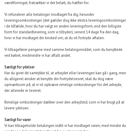
værdiforringet, fratrækker vi det beløb, du hæfter for.
Vi refunderer alle betalinger modtaget fra dig, herunder
leveringsomkostninger (det gælder dog ikke ekstra leveringsomkostninger
i de tilfælde, hvor du har valgt en anden leveringsform, end den billigste
form for standardlevering, som vi tilbyder), senest 14 dage fra den dag,
hvor vi har modtaget din besked om, at du vil fortryde aftalen.
Vi tilbagefører pengene med samme betalingsmiddel, som du benyttede
ved købet, medmindre vi har aftalt andet.
Særligt for ydelser
Har du givet dit samtykke til, at arbejdet eller leveringen kan gå i gang, men
du alligevel ønsker at benytte din fortrydelsesret, skal du dog være
opmærksom på, at vi vil opkræve rimelige omkostninger for det arbejde,
der allerede er leveret.
Rimelige omkostninger dækker over den arbejdstid, som vi har brugt på at
levere ydelsen.
Særligt for varer
Vi kan tilbageholde betalingen indtil vi har modtaget varen, med mindre du