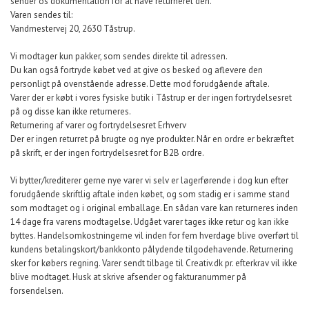
sender os dokumentation for at have returneret den.
Varen sendes til:
Vandmestervej 20, 2630 Tåstrup.
Vi modtager kun pakker, som sendes direkte til adressen.
Du kan også fortryde købet ved at give os besked og aflevere den
personligt på ovenstående adresse. Dette mod forudgående aftale.
Varer der er købt i vores fysiske butik i Tåstrup er der ingen fortrydelsesret
på og disse kan ikke returneres.
Returnering af varer og fortrydelsesret Erhverv
Der er ingen returret på brugte og nye produkter. Når en ordre er bekræftet
på skrift, er der ingen fortrydelsesret for B2B ordre.
Vi bytter/krediterer gerne nye varer vi selv er lagerførende i dog kun efter
forudgående skriftlig aftale inden købet, og som stadig er i samme stand
som modtaget og i original emballage. En sådan vare kan returneres inden
14 dage fra varens modtagelse. Udgået varer tages ikke retur og kan ikke
byttes. Handelsomkostningerne vil inden for fem hverdage blive overført til
kundens betalingskort/bankkonto pålydende tilgodehavende. Returnering
sker for købers regning. Varer sendt tilbage til Creativ.dk pr. efterkrav vil ikke
blive modtaget. Husk at skrive afsender og fakturanummer på
forsendelsen.