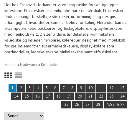
Her hos Creativ.dk forhandler vi en lang række forskellige typer
køleskabe. Et køleskab er nemlig ikke bare et køleskab. Et køleskab
findes i mange forskellige størrelser, udformninger og designs
afhængigt af, hvad det er, som har behov for køling. Herunder kan du
eksempelvis købe backbarer -og fustagekølere, display-køleskabe
med henholdsvis 1, 2 eller 3 døre, tøndekølere, kummekølere,
kølediske og køleøer, minibarer, kølereoler designet med impulskøb
for øje, kølemontrer, supermarkedskølere, display-kølere som
bordmodeller, lagerkøleskabe, vinkøleskabe samt affaldskølere.
Forside
»
Hvidevarer
»
Køleskabe
1
2
3
4
5
6
7
8
9
10
11
12
13
14
15
16
17
18
19
20
21
22
23
24
25
26
27
28
NÆSTE >>