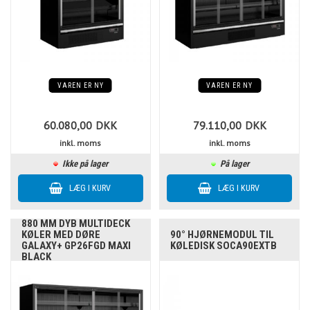
VAREN ER NY
VAREN ER NY
60.080,00
DKK
79.110,00
DKK
inkl. moms
inkl. moms
Ikke på lager
På lager
880 MM DYB MULTIDECK
KØLER MED DØRE
90° HJØRNEMODUL TIL
GALAXY+ GP26FGD MAXI
KØLEDISK SOCA90EXTB
BLACK