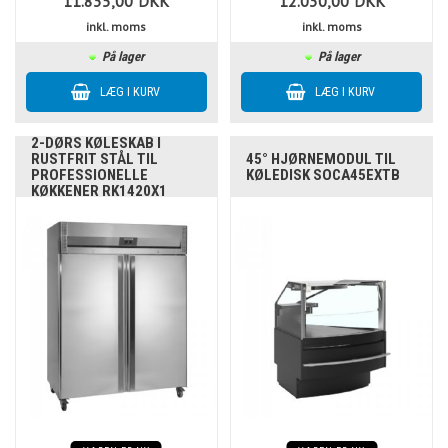
11.835,00
DKK
12.030,00
DKK
inkl. moms
inkl. moms
På lager
På lager
2-DØRS KØLESKAB I
RUSTFRIT STÅL TIL
45° HJØRNEMODUL TIL
PROFESSIONELLE
KØLEDISK SOCA45EXTB
KØKKENER RK1420X1