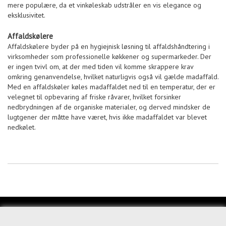
mere populære, da et vinkøleskab udstråler en vis elegance og
eksklusivitet.
Affaldskølere
Affaldskølere byder på en hygiejnisk løsning til affaldshåndtering i
virksomheder som professionelle køkkener og supermarkeder. Der
er ingen tvivl om, at der med tiden vil komme skrappere krav
omkring genanvendelse, hvilket naturligvis også vil gælde madaffald.
Med en affaldskøler køles madaffaldet ned til en temperatur, der er
velegnet til opbevaring af friske råvarer, hvilket forsinker
nedbrydningen af de organiske materialer, og derved mindsker de
lugtgener der måtte have været, hvis ikke madaffaldet var blevet
nedkølet.
KUNDESERVICE