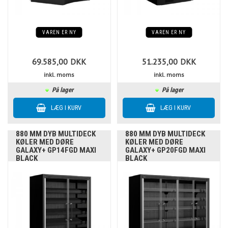
VAREN ER NY
VAREN ER NY
69.585,00
DKK
51.235,00
DKK
inkl. moms
inkl. moms
På lager
På lager
880 MM DYB MULTIDECK
880 MM DYB MULTIDECK
KØLER MED DØRE
KØLER MED DØRE
GALAXY+ GP14FGD MAXI
GALAXY+ GP20FGD MAXI
BLACK
BLACK