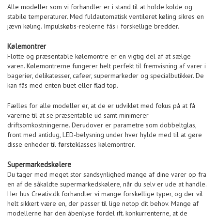
Alle modeller som vi forhandler er i stand til at holde kolde og
stabile temperaturer. Med fuldautomatisk ventileret køling sikres en
jævn køling. Impulskøbs-reolerne fås i forskellige bredder.
Kølemontrer
Flotte og præsentable kølemontre er en vigtig del af at sælge
varen. Kølemontrerne fungerer helt perfekt til fremvisning af varer i
bagerier, delikatesser, cafeer, supermarkeder og specialbutikker. De
kan fås med enten buet eller flad top.
Fælles for alle modeller er, at de er udviklet med fokus på at få
varerne til at se præsentable ud samt minimerer
driftsomkostningerne. Derudover er parametre som dobbeltglas,
front med antidug, LED-belysning under hver hylde med til at gøre
disse enheder til førsteklasses kølemontrer.
Supermarkedskølere
Du tager med meget stor sandsynlighed mange af dine varer op fra
en af de såkaldte supermarkedskølere, når du selv er ude at handle.
Her hus Creativ.dk forhandler vi mange forskellige typer, og der vil
helt sikkert være en, der passer til lige netop dit behov. Mange af
modellerne har den åbenlyse fordel ift. konkurrenterne, at de