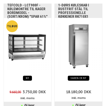
TEFCOLD - LCT900F -
1-DØRS KØLESKAB I
KØLEMONTRE TIL KAGER
RUSTFRIT STÅL TIL
BORDMODEL -
PROFESSIONELLE
(SORT/KROM) "SPAR 61%"
KØKKENER RK710X1
NY
VAREN ER NY
3.750,00
DKK
18.180,00
DKK
9.660,00
inkl. moms
inkl. moms
På lager
På lager