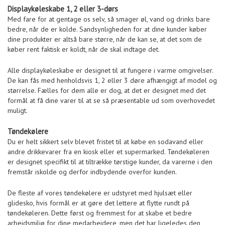
Displaykøleskabe 1, 2 eller 3-dørs
Med fare for at gentage os selv, så smager øl, vand og drinks bare
bedre, når de er kolde. Sandsynligheden for at dine kunder køber
dine produkter er altså bare større, når de kan se, at det som de
køber rent faktisk er koldt, når de skal indtage det.
Alle displaykøleskabe er designet til at fungere i varme omgivelser.
De kan fås med henholdsvis 1, 2 eller 3 døre afhængigt af model og
størrelse. Fælles for dem alle er dog, at det er designet med det
formål at få dine varer til at se så præsentable ud som overhovedet
muligt.
Tøndekølere
Du er helt sikkert selv blevet fristet til at købe en sodavand eller
andre drikkevarer fra en kiosk eller et supermarked. Tøndekøleren
er designet specifikt til at tiltrække tørstige kunder, da varerne i den
fremstår iskolde og derfor indbydende overfor kunden.
De fleste af vores tøndekølere er udstyret med hjulsæt eller
glidesko, hvis formål er at gøre det lettere at flytte rundt på
tøndekøleren. Dette først og fremmest for at skabe et bedre
arbejdsmiljø for dine medarbejdere, men det har ligeledes den