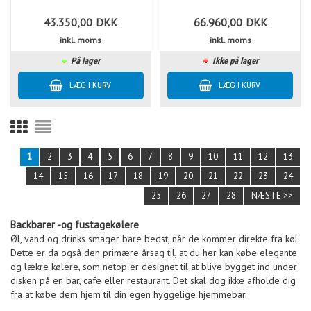
43.350,00
DKK
66.960,00
DKK
inkl. moms
inkl. moms
På lager
Ikke på lager
1
2
3
4
5
6
7
8
9
10
11
12
13
14
15
16
17
18
19
20
21
22
23
24
25
26
27
28
NÆSTE >>
Backbarer -og fustagekølere
Øl, vand og drinks smager bare bedst, når de kommer direkte fra køl.
Dette er da også den primære årsag til, at du her kan købe elegante
og lækre kølere, som netop er designet til at blive bygget ind under
disken på en bar, cafe eller restaurant. Det skal dog ikke afholde dig
fra at købe dem hjem til din egen hyggelige hjemmebar.