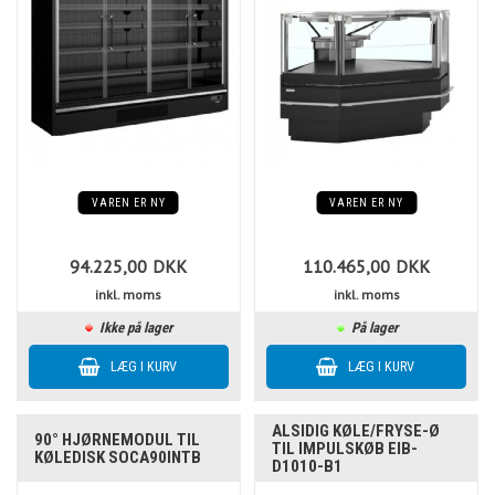
VAREN ER NY
VAREN ER NY
94.225,00
DKK
110.465,00
DKK
inkl. moms
inkl. moms
Ikke på lager
På lager
ALSIDIG KØLE/FRYSE-Ø
90° HJØRNEMODUL TIL
TIL IMPULSKØB EIB-
KØLEDISK SOCA90INTB
D1010-B1