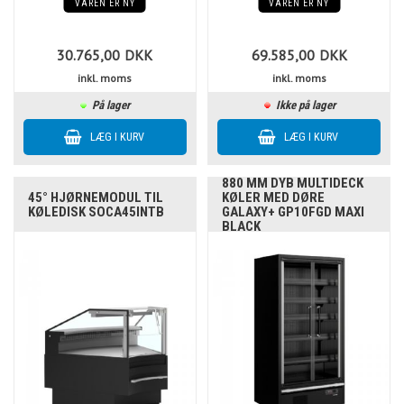
VAREN ER NY
VAREN ER NY
30.765,00
DKK
69.585,00
DKK
inkl. moms
inkl. moms
På lager
Ikke på lager
880 MM DYB MULTIDECK
45° HJØRNEMODUL TIL
KØLER MED DØRE
KØLEDISK SOCA45INTB
GALAXY+ GP10FGD MAXI
BLACK