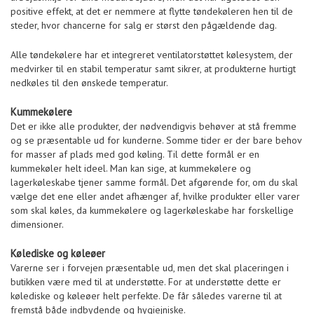
positive effekt, at det er nemmere at flytte tøndekøleren hen til de
steder, hvor chancerne for salg er størst den pågældende dag.
Alle tøndekølere har et integreret ventilatorstøttet kølesystem, der
medvirker til en stabil temperatur samt sikrer, at produkterne hurtigt
nedkøles til den ønskede temperatur.
Kummekølere
Det er ikke alle produkter, der nødvendigvis behøver at stå fremme
og se præsentable ud for kunderne. Somme tider er der bare behov
for masser af plads med god køling. Til dette formål er en
kummekøler helt ideel. Man kan sige, at kummekølere og
lagerkøleskabe tjener samme formål. Det afgørende for, om du skal
vælge det ene eller andet afhænger af, hvilke produkter eller varer
som skal køles, da kummekølere og lagerkøleskabe har forskellige
dimensioner.
Kølediske og køleøer
Varerne ser i forvejen præsentable ud, men det skal placeringen i
butikken være med til at understøtte. For at understøtte dette er
kølediske og køleøer helt perfekte. De får således varerne til at
fremstå både indbydende og hygiejniske.