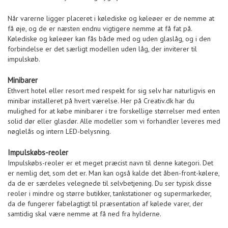
Når varerne ligger placeret i kølediske og køleøer er de nemme at
få øje, og de er næsten endnu vigtigere nemme at få fat på.
Kølediske og køleøer kan fås både med og uden glaslåg, og i den
forbindelse er det særligt modellen uden låg, der inviterer til
impulskøb.
Minibarer
Ethvert hotel eller resort med respekt for sig selv har naturligvis en
minibar installeret på hvert værelse. Her på Creativ.dk har du
mulighed for at købe minibarer i tre forskellige størrelser med enten
solid dør eller glasdør. Alle modeller som vi forhandler leveres med
nøglelås og intern LED-belysning.
Impulskøbs-reoler
Impulskøbs-reoler er et meget præcist navn til denne kategori. Det
er nemlig det, som det er. Man kan også kalde det åben-front-kølere,
da de er særdeles velegnede til selvbetjening. Du ser typisk disse
reoler i mindre og større butikker, tankstationer og supermarkeder,
da de fungerer fabelagtigt til præsentation af kølede varer, der
samtidig skal være nemme at få ned fra hylderne.