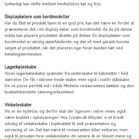
lynhurtigt kan skifte mellem henholdsvis køl og frys.
Displaykølere som bordmodeller
Har du fået et produkt hjem til en god pris, kan det være en fordel at
præsenterer det i en display-køler som bordmodel, da du på denne
måde kan placere produktet direkte på disken. En displaykøler som
bordmodel er utrolig iøjnefaldende, og det vil med garanti booste
salget af produktet, når det placeres lige foran kunden tæt ved
betalingsterminalen.
Lagerkøleskabe
Vores lagerkøleskabe spænder fra underskabe til kabinetter i fuld
størrelse. De fås i stilrene hvide skabe, men også i rustfri stålskabe.
De vil passe perfekt ind i både Michelin restaurantens køkken og den
kvalitetsbevidste cateringvirksomhed.
Vinkøleskabe
Vin er en nydelse, og derfor skal der ligesom i selve vinen, også
være kvalitet i opbevaringen. Hos Creativ.dk tilbyder vi et bredt
udvalg af vinkøleskabe i topkvalitet til unik præsentation og
servering af vin. Det kan være til restauranten eller vinbaren, men
også til privaten hvor vinkøleskabe de senere år er blevet mere og