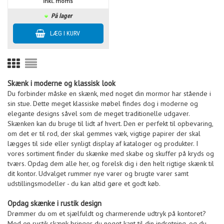
inkl. moms
På lager
Skænk i moderne og klassisk look
Du forbinder måske en skænk, med noget din mormor har stående i
sin stue. Dette meget klassiske møbel findes dog i moderne og
elegante designs såvel som de meget traditionelle udgaver.
Skænken kan du bruge til lidt af hvert. Den er perfekt til opbevaring,
om det er til rod, der skal gemmes væk, vigtige papirer der skal
lægges til side eller synligt display af kataloger og produkter. I
vores sortiment finder du skænke med skabe og skuffer på kryds og
tværs. Opdag dem alle her, og forelsk dig i den helt rigtige skænk til
dit kontor. Udvalget rummer nye varer og brugte varer samt
udstillingsmodeller - du kan altid gøre et godt køb.
Opdag skænke i rustik design
Drømmer du om et sjælfuldt og charmerende udtryk på kontoret?
Med en rustik skænk bringer du noget kant til din indretning, og du