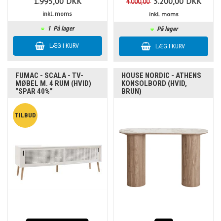
1.995,00
DKK
3.200,00
DKK
4.000,00
inkl. moms
inkl. moms
1
På lager
På lager
FUMAC - SCALA - TV-
HOUSE NORDIC - ATHENS
MØBEL M. 4 RUM (HVID)
KONSOLBORD (HVID,
"SPAR 40%"
BRUN)