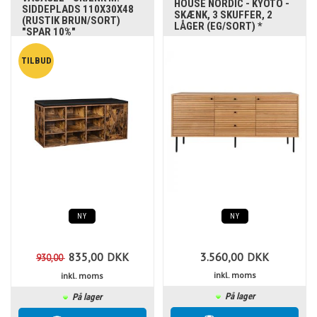
HOUSE NORDIC - KYOTO -
SIDDEPLADS 110X30X48
SKÆNK, 3 SKUFFER, 2
(RUSTIK BRUN/SORT)
LÅGER (EG/SORT) *
"SPAR 10%"
NY
NY
835,00
DKK
3.560,00
DKK
930,00
inkl. moms
inkl. moms
På lager
På lager