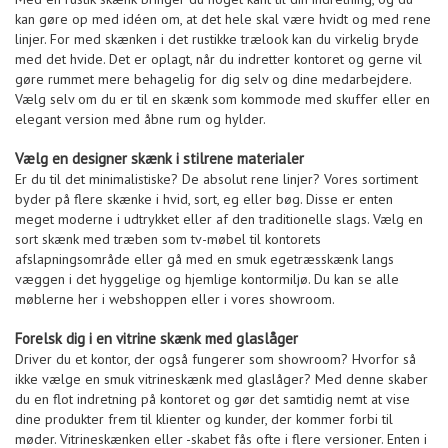
kan gøre op med idéen om, at det hele skal være hvidt og med rene
linjer. For med skænken i det rustikke trælook kan du virkelig bryde
med det hvide. Det er oplagt, når du indretter kontoret og gerne vil
gøre rummet mere behagelig for dig selv og dine medarbejdere.
Vælg selv om du er til en skænk som kommode med skuffer eller en
elegant version med åbne rum og hylder.
Vælg en designer skænk i stilrene materialer
Er du til det minimalistiske? De absolut rene linjer? Vores sortiment
byder på flere skænke i hvid, sort, eg eller bøg. Disse er enten
meget moderne i udtrykket eller af den traditionelle slags. Vælg en
sort skænk med træben som tv-møbel til kontorets
afslapningsområde eller gå med en smuk egetræsskænk langs
væggen i det hyggelige og hjemlige kontormiljø. Du kan se alle
møblerne her i webshoppen eller i vores showroom.
Forelsk dig i en vitrine skænk med glaslåger
Driver du et kontor, der også fungerer som showroom? Hvorfor så
ikke vælge en smuk vitrineskænk med glaslåger? Med denne skaber
du en flot indretning på kontoret og gør det samtidig nemt at vise
dine produkter frem til klienter og kunder, der kommer forbi til
møder. Vitrineskænken eller -skabet fås ofte i flere versioner. Enten i