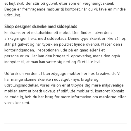
et højt skab der står på gulvet, eller som en væghængt skænk.
Begge er fremragende møbler til kontoret, når du vil lave en mindre
udstilling.
Shop designer skænke med siddeplads
En skænk er et multifunktionelt møbel. Den findes i alverdens
afskygninger f.eks. med siddeplads. Denne type skænk er ikke så høj,
står på gulvet og har typisk en polstret hynde ovenpå. Placer den i
kontorindgangen, i receptionen, ude på en gang eller i et
personalerum. Her kan den bruges til opbevaring, mens den også
indbyder til, at man kan sætte sig ned og få et lille hvil.
Udforsk en verden af bæredygtige møbler her hos Creative.dk. Vi
har mange skønne skænke i udvalget - nye, brugte og
udstillingsmodeller. Vores vision er at tilbyde dig mere miljøvenlige
møbler samt et bredt udvalg af stilfulde møbler til kontoret. Kontakt
os endelig, hvis du har brug for mere information om møblerne eller
vores koncept.