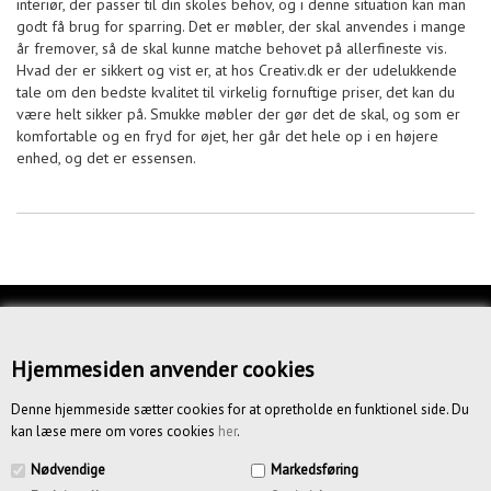
interiør, der passer til din skoles behov, og i denne situation kan man
godt få brug for sparring. Det er møbler, der skal anvendes i mange
år fremover, så de skal kunne matche behovet på allerfineste vis.
Hvad der er sikkert og vist er, at hos Creativ.dk er der udelukkende
tale om den bedste kvalitet til virkelig fornuftige priser, det kan du
være helt sikker på. Smukke møbler der gør det de skal, og som er
komfortable og en fryd for øjet, her går det hele op i en højere
enhed, og det er essensen.
KUNDESERVICE
OM OS
Hjemmesiden anvender cookies
BETINGELSER
Denne hjemmeside sætter cookies for at opretholde en funktionel side. Du
kan læse mere om vores cookies
her
.
NYHEDSBREV
Nødvendige
Markedsføring