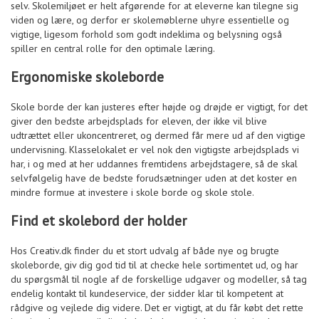
selv. Skolemiljøet er helt afgørende for at eleverne kan tilegne sig
viden og lære, og derfor er skolemøblerne uhyre essentielle og
vigtige, ligesom forhold som godt indeklima og belysning også
spiller en central rolle for den optimale læring.
Ergonomiske skoleborde
Skole borde der kan justeres efter højde og drøjde er vigtigt, for det
giver den bedste arbejdsplads for eleven, der ikke vil blive
udtrættet eller ukoncentreret, og dermed får mere ud af den vigtige
undervisning. Klasselokalet er vel nok den vigtigste arbejdsplads vi
har, i og med at her uddannes fremtidens arbejdstagere, så de skal
selvfølgelig have de bedste forudsætninger uden at det koster en
mindre formue at investere i skole borde og skole stole.
Find et skolebord der holder
Hos Creativ.dk finder du et stort udvalg af både nye og brugte
skoleborde, giv dig god tid til at checke hele sortimentet ud, og har
du spørgsmål til nogle af de forskellige udgaver og modeller, så tag
endelig kontakt til kundeservice, der sidder klar til kompetent at
rådgive og vejlede dig videre. Det er vigtigt, at du får købt det rette