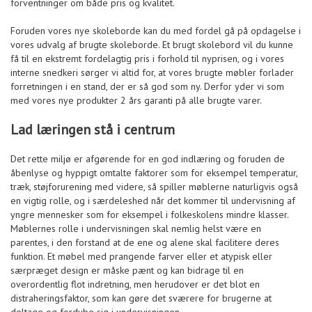
forventninger om både pris og kvalitet.
Foruden vores nye skoleborde kan du med fordel gå på opdagelse i
vores udvalg af brugte skoleborde. Et brugt skolebord vil du kunne
få til en ekstremt fordelagtig pris i forhold til nyprisen, og i vores
interne snedkeri sørger vi altid for, at vores brugte møbler forlader
forretningen i en stand, der er så god som ny. Derfor yder vi som
med vores nye produkter 2 års garanti på alle brugte varer.
Lad læringen stå i centrum
Det rette miljø er afgørende for en god indlæring og foruden de
åbenlyse og hyppigt omtalte faktorer som for eksempel temperatur,
træk, støjforurening med videre, så spiller møblerne naturligvis også
en vigtig rolle, og i særdeleshed når det kommer til undervisning af
yngre mennesker som for eksempel i folkeskolens mindre klasser.
Møblernes rolle i undervisningen skal nemlig helst være en
parentes, i den forstand at de ene og alene skal facilitere deres
funktion. Et møbel med prangende farver eller et atypisk eller
særpræget design er måske pænt og kan bidrage til en
overordentlig flot indretning, men herudover er det blot en
distraheringsfaktor, som kan gøre det sværere for brugerne at