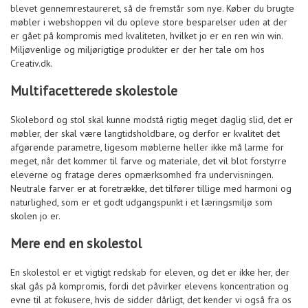
blevet gennemrestaureret, så de fremstår som nye. Køber du brugte
møbler i webshoppen vil du opleve store besparelser uden at der
er gået på kompromis med kvaliteten, hvilket jo er en ren win win.
Miljøvenlige og miljørigtige produkter er der her tale om hos
Creativ.dk.
Multifacetterede skolestole
Skolebord og stol skal kunne modstå rigtig meget daglig slid, det er
møbler, der skal være langtidsholdbare, og derfor er kvalitet det
afgørende parametre, ligesom møblerne heller ikke må larme for
meget, når det kommer til farve og materiale, det vil blot forstyrre
eleverne og fratage deres opmærksomhed fra undervisningen.
Neutrale farver er at foretrække, det tilfører tillige med harmoni og
naturlighed, som er et godt udgangspunkt i et læringsmiljø som
skolen jo er.
Mere end en skolestol
En skolestol er et vigtigt redskab for eleven, og det er ikke her, der
skal gås på kompromis, fordi det påvirker elevens koncentration og
evne til at fokusere, hvis de sidder dårligt, det kender vi også fra os