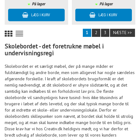
På lager
På lager
1
2
3
NÆSTE >>
Skolebordet - det foretrukne møbel i
undervisningsregi
Skolebordet er et særligt møbel, der på mange måder er
fuldstændigt lig andre borde, men som alligevel har nogle særdeles
afgørende forskelle. I kraft af skolebordets brugsformål er det
nemlig nødvendigt, at dit skolebord er uhyre slidstærkt, og at det
samtidig kan indkøbes til en forholdsvist lav pris. De fleste
skoleborde vil sandsynligvis have tusind- hvis ikke titusindvis af
brugere i løbet af dets levetid, og der skal typisk mange borde til
for at indrette et skole- eller undervisningslokale. Derfor er
skolebordets skillepunker som nævnt, at bordet skal holde til utrolig
meget, og at man skal kunne indkøbe mange borde til en billig pris.
Disse krav har vi hos Creativ.dk heldigvis mødt, og vi har derfor et
bredt udvalg af skoleborde, som lever op til vores kunders