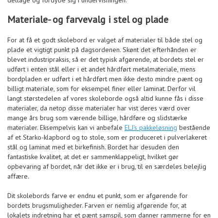
deltage og fordybe sig i undervisningen.
Materiale- og farvevalg i stel og plade
For at få et godt skolebord er valget af materialer til både stel og
plade et vigtigt punkt på dagsordenen. Skønt det efterhånden er
blevet industripraksis, så er det typisk afgørende, at bordets stel er
udført i enten stål eller i et andet hårdført metalmateriale, mens
bordpladen er udført i et hårdført men ikke desto mindre pænt og
billigt materiale, som for eksempel finer eller laminat. Derfor vil
langt størstedelen af vores skoleborde også altid kunne fås i disse
materialer, da netop disse materialer har vist deres værd over
mange års brug som værende billige, hårdføre og slidstærke
materialer. Eksempelvis kan vi anbefale
ELJ's pakkeløsning
bestående
af et Starko-klapbord og to stole, som er produceret i pulverlakeret
stål og laminat med et birkefinish. Bordet har desuden den
fantastiske kvalitet, at det er sammenklappeligt, hvilket gør
opbevaring af bordet, når det ikke er i brug, til en særdeles belejlig
affære.
Dit skolebords farve er endnu et punkt, som er afgørende for
bordets brugsmuligheder. Farven er nemlig afgørende for, at
lokalets indretning har et pænt samspil, som danner rammerne for en