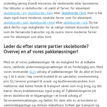
ordentlig læring blandt eleverne, de studerende eller kursisterne.
Der tilbyder vi skoleborde i et væld af farver, for eksempel
skoleborde i eg
,
skoleborde i bøg
eller
skoleborde i b
irk
, men vi har
skam også mere moderne, neutrale farver som for eksempel
skoleborde i sort
,
skoleborde i hvid
eller
skoleborde i grå
. Du har
altså derfor rige muligheder for at vælge mellem klassiske farver
som de førnævnte træsorter og de nyere, mere moderne farver
som for eksempel sort eller hvid.
Leder du efter større partier skoleborde?
Overvej en af vores pakkeløsninger!
Med en af vores pakkeløsninger får du mulighed for at indkøbe
store, samlede undervisningsopsætninger til en fordelagtig pris. Med
vores leverandør
ELJ's
udvalg af pakkeløsninger får du altid et bord
og 2 til 6 stole i høj, svensk kvalitet til en særdeles overkommelig
pris. ELJ leverer primært til event- og konferencebranchen, hvor
møblerne skal kunne holde til transport såvel som ivrig brug, og det
bærer deres kvalitetsniveau også præg af. Pakkeløsningerne på
deres skoleborde er tilgængelige i et bredt udvalg af
farvesammensætninger, og fælles for dem alle er, at bordene er
sammenklappelige og stolene stabelbare, hvilket gør transport og