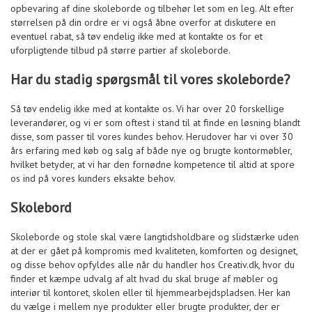
opbevaring af dine skoleborde og tilbehør let som en leg. Alt efter
størrelsen på din ordre er vi også åbne overfor at diskutere en
eventuel rabat, så tøv endelig ikke med at kontakte os for et
uforpligtende tilbud på større partier af skoleborde.
Har du stadig spørgsmål til vores skoleborde?
Så tøv endelig ikke med at kontakte os. Vi har over 20 forskellige
leverandører, og vi er som oftest i stand til at finde en løsning blandt
disse, som passer til vores kundes behov. Herudover har vi over 30
års erfaring med køb og salg af både nye og brugte kontormøbler,
hvilket betyder, at vi har den fornødne kompetence til altid at spore
os ind på vores kunders eksakte behov.
Skolebord
Skoleborde og stole skal være langtidsholdbare og slidstærke uden
at der er gået på kompromis med kvaliteten, komforten og designet,
og disse behov opfyldes alle når du handler hos Creativ.dk, hvor du
finder et kæmpe udvalg af alt hvad du skal bruge af møbler og
interiør til kontoret, skolen eller til hjemmearbejdspladsen. Her kan
du vælge i mellem nye produkter eller brugte produkter, der er