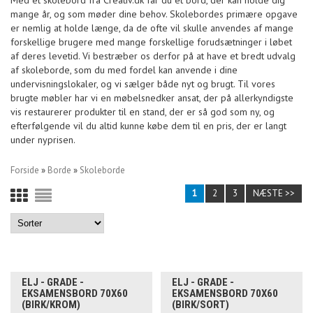
Med et skolebord fra Creativ.dk får du et bord, der kan holde dig
mange år, og som møder dine behov. Skolebordes primære opgave
er nemlig at holde længe, da de ofte vil skulle anvendes af mange
forskellige brugere med mange forskellige forudsætninger i løbet
af deres levetid. Vi bestræber os derfor på at have et bredt udvalg
af skoleborde, som du med fordel kan anvende i dine
undervisningslokaler, og vi sælger både nyt og brugt. Til vores
brugte møbler har vi en møbelsnedker ansat, der på allerkyndigste
vis restaurerer produkter til en stand, der er så god som ny, og
efterfølgende vil du altid kunne købe dem til en pris, der er langt
under nyprisen.
Forside
»
Borde
»
Skoleborde
1
2
3
NÆSTE >>
ELJ - GRADE -
ELJ - GRADE -
EKSAMENSBORD 70X60
EKSAMENSBORD 70X60
(BIRK/KROM)
(BIRK/SORT)