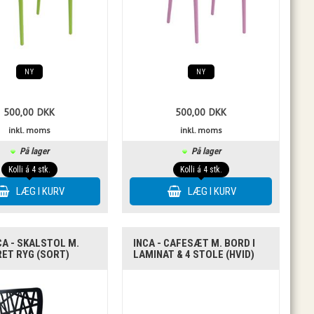
NY
NY
500,00
DKK
500,00
DKK
inkl. moms
inkl. moms
På lager
På lager
Kolli á 4 stk.
Kolli á 4 stk.
NCA - SKALSTOL M.
INCA - CAFESÆT M. BORD I
ET RYG (SORT)
LAMINAT & 4 STOLE (HVID)