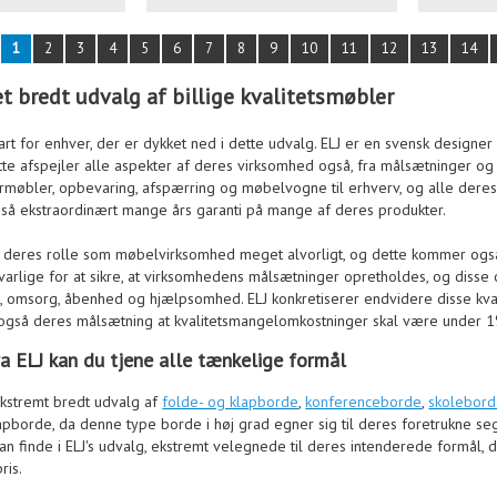
1
2
3
4
5
6
7
8
9
10
11
12
13
14
et bredt udvalg af billige kvalitetsmøbler
art for enhver, der er dykket ned i dette udvalg. ELJ er en svensk design
ette afspejler alle aspekter af deres virksomhed også, fra målsætninger og v
ormøbler, opbevaring, afspærring og møbelvogne til erhverv, og alle deres pr
gså ekstraordinært mange års garanti på mange af deres produkter.
 deres rolle som møbelvirksomhed meget alvorligt, og dette kommer også til
rlige for at sikre, at virksomhedens målsætninger opretholdes, og disse om
d, omsorg, åbenhed og hjælpsomhed. ELJ konkretiserer endvidere disse k
også deres målsætning at kvalitetsmangelomkostninger skal være under 
a ELJ kan du tjene alle tænkelige formål
ekstremt bredt udvalg af
folde- og klapborde
,
konferenceborde
,
skolebor
lapborde, da denne type borde i høj grad egner sig til deres foretrukne 
an finde i ELJ's udvalg, ekstremt velegnede til deres intenderede formål, da
ris.