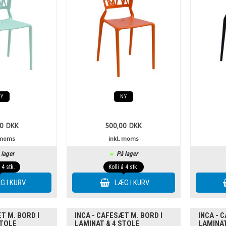
NY
NY
0
DKK
500,00
DKK
. moms
inkl. moms
 lager
På lager
á 4 stk.
Kolli á 4 stk.
T M. BORD I
INCA - CAFESÆT M. BORD I
INCA - 
STOLE
LAMINAT & 4 STOLE
LAMINAT