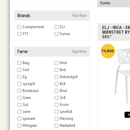
Brands
Ryd filter
Complement
ELJ
ELJ - INCA - 
MØNSTRET RYG
FTI
Fumac
50%"
Farve
Ryd filter
Bøg
Hvid
Sort
Birk
Eg
Antracitgrå
Lysegrå
Blå
Bordeaux
Brun
Grøn
Grå
Gul
Krom
Lime
Lyseblå
Lyserød
Messing
Mintgrøn
Mørkeblå