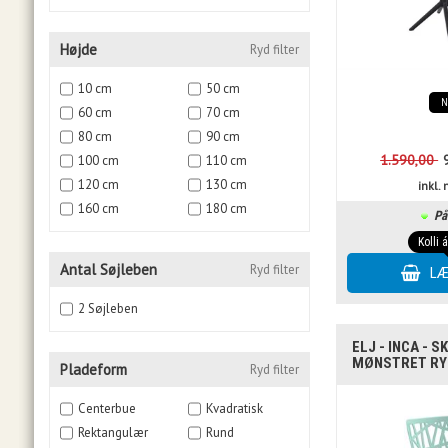
Højde
Ryd filter
10 cm
50 cm
60 cm
70 cm
80 cm
90 cm
1.590,00
100 cm
110 cm
120 cm
130 cm
inkl
160 cm
180 cm
På
Kolli 
Antal Søjleben
Ryd filter
2 Søjleben
ELJ - INCA - 
MØNSTRET RY
Pladeform
Ryd filter
Centerbue
Kvadratisk
Rektangulær
Rund