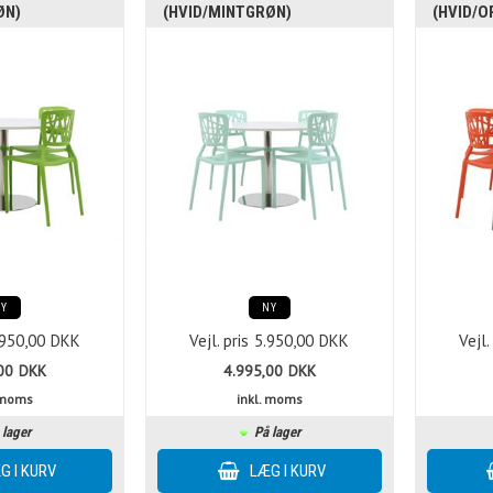
ØN)
(HVID/MINTGRØN)
(HVID/O
NY
NY
.950,00
DKK
Vejl. pris
5.950,00
DKK
Vejl.
00
DKK
4.995,00
DKK
. moms
inkl. moms
 lager
På lager