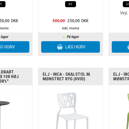
NY
NY
U
Vejl.
50,00
DKK
500,00
250,00
DKK
. moms
inkl. moms
 lager
På lager
OLDBART
ELJ - INCA - SKALSTOL M.
ELJ - I
X 108 HØJ
MØNSTRET RYG (HVID)
MØNSTR
38%"