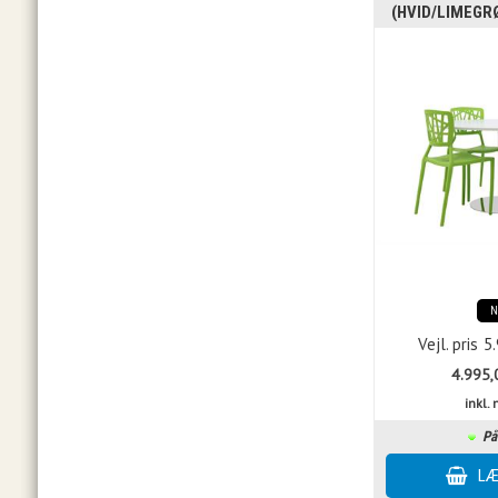
(HVID/LIMEGR
Vejl. pris
5
4.995,
inkl
På