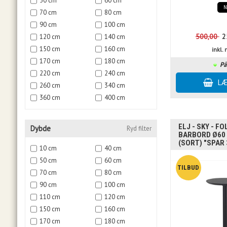
50 cm
60 cm
70 cm
80 cm
90 cm
100 cm
500,00
2
120 cm
140 cm
150 cm
160 cm
inkl
170 cm
180 cm
På
220 cm
240 cm
260 cm
340 cm
360 cm
400 cm
ELJ - SKY - F
Dybde
Ryd filter
BARBORD Ø60 
(SORT) "SPAR 
10 cm
40 cm
50 cm
60 cm
70 cm
80 cm
90 cm
100 cm
110 cm
120 cm
150 cm
160 cm
170 cm
180 cm