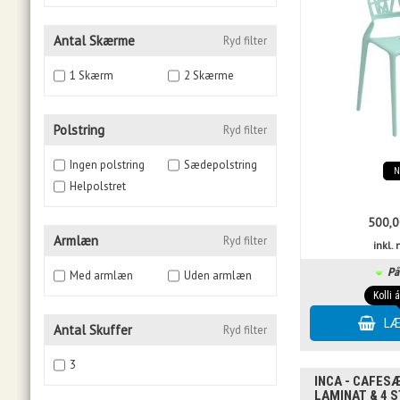
Antal Skærme
Ryd filter
1 Skærm
2 Skærme
Polstring
Ryd filter
Ingen polstring
Sædepolstring
Helpolstret
500,0
Armlæn
Ryd filter
inkl
På
Med armlæn
Uden armlæn
Kolli 
Antal Skuffer
Ryd filter
3
INCA - CAFESÆ
LAMINAT & 4 