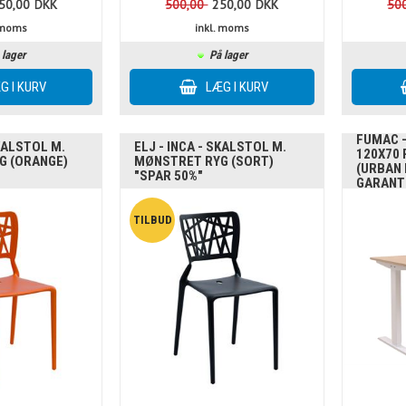
50,00
DKK
500,00
250,00
DKK
50
. moms
inkl. moms
 lager
På lager
FUMAC 
SKALSTOL M.
ELJ - INCA - SKALSTOL M.
120X70
G (ORANGE)
MØNSTRET RYG (SORT)
(URBAN 
"SPAR 50%"
GARANT