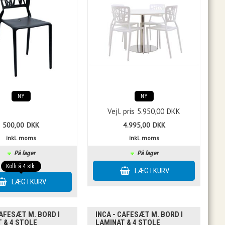
NY
NY
Vejl. pris
5.950,00
DKK
500,00
DKK
4.995,00
DKK
inkl. moms
inkl. moms
På lager
På lager
Kolli á 4 stk.
CAFESÆT M. BORD I
INCA - CAFESÆT M. BORD I
 & 4 STOLE
LAMINAT & 4 STOLE