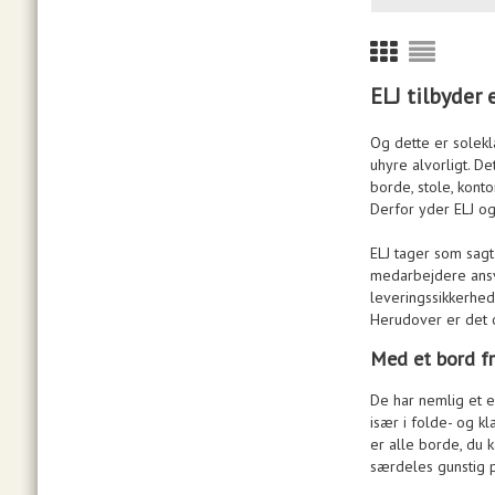
ELJ tilbyder 
Og dette er solekl
uhyre alvorligt. D
borde, stole, kont
Derfor yder ELJ o
ELJ tager som sagt
medarbejdere ansva
leveringssikkerhe
Herudover er det 
Med et bord fr
De har nemlig et 
især i folde- og k
er alle borde, du k
særdeles gunstig p