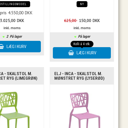
DSTILLINGSMODEL
NY
 pris
4.550,00
DKK
3.025,00
DKK
625,00
150,00
DKK
inkl. moms
inkl. moms
2
På lager
På lager
Kolli á 4 stk.
NCA - SKALSTOL M.
ELJ - INCA - SKALSTOL M.
ET RYG (LIMEGRØN)
MØNSTRET RYG (LYSERØD)