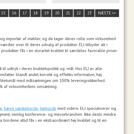
15
16
17
18
19
20
21
22
23
NÆSTE >>
er og importør af møbler, og de tager deres rolle som virksomhed
ærdier over til deres udvalg af produkter. ELJ tilbyder alt i
odukter fås i en storartet kvalitet til særdeles favorable priser.
 udtryk i deres kvalitetspolitik og -mål. Hos ELJ er alle
fatter blandt andet korrekt og effektiv information, høj
valitetsmål med målsætningen om 100% leveringssikkerhed.
1% af virksomhedens omsætning.
de
,
hæve sænkeborde
,
højborde
med videre. ELJ specialiserer sig
segment, nemlig konference- og messebranchen. Ikke desto mindre
 bordene altid fås i en ekstraordinært høj kvalitet og til en