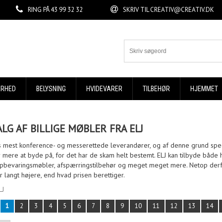
RING PÅ
43 99 32 32
SKRIV TIL
CREATIV@CREATIV.DK
ERHED
BELYSNING
HVIDEVARER
TILBEHØR
HJEMMET
LG AF BILLIGE MØBLER FRA ELJ
s mest konference- og messerettede leverandører, og af denne grund spec
har mere at byde på, for det har de skam helt bestemt. ELJ kan tilbyde båd
opbevaringsmøbler, afspærringstilbehør og meget meget mere. Netop derf
r langt højere, end hvad prisen berettiger.
LJ
1
2
3
4
5
6
7
8
9
10
11
12
13
14