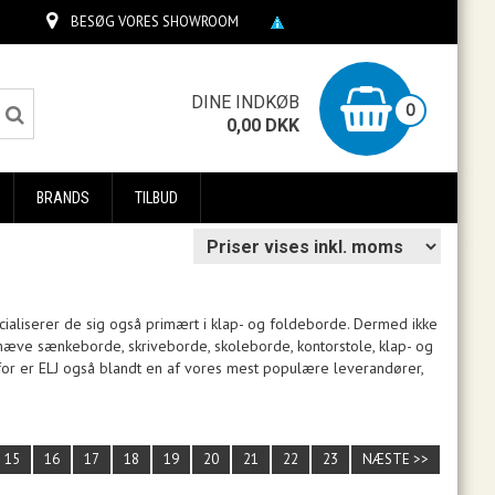
BESØG VORES SHOWROOM
0
DINE INDKØB
0
0,00
DKK
BRANDS
TILBUD
ialiserer de sig også primært i klap- og foldeborde. Dermed ikke
e hæve sænkeborde, skriveborde, skoleborde, kontorstole, klap- og
or er ELJ også blandt en af vores mest populære leverandører,
15
16
17
18
19
20
21
22
23
NÆSTE >>