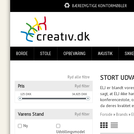
BÆREDYGTIGE KONTORMØBLER
BORDE
STOLE
OPBEVARING
AKUSTIK
SIKK
STORT UDVA
Ryd alle filtre
Pris
Ryd filter
ELJ er blandt vore
sagt, at ELJ ikke 
125
DKK
34,825
DKK
konferencestole, 
da deres kvalitet e
Varens Stand
Ryd filter
Forside
»
Brands
»
E
Ny
Udstillingsmodel