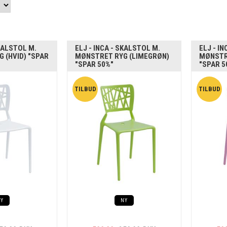
SKALSTOL M.
ELJ - INCA - SKALSTOL M.
ELJ - I
 (HVID) "SPAR
MØNSTRET RYG (LIMEGRØN)
MØNSTR
"SPAR 50%"
"SPAR 5
NY
NY