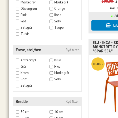
500,00
2
Mørkegrøn
Mørkegrå
inkl
Olivengrøn
Orange
Pink
Rosa
På
Rød
Sølv
Sølvgrå
Taupe
Turkis
ELJ - INCA - 
MØNSTRET RY
Farve, stel/ben
Ryd filter
"SPAR 50%"
Antracitgrå
Brun
Grå
Hvid
Krom
Mørkegråt
Sort
Sølv
Sølvgrå
Bredde
Ryd filter
30 cm
40 cm