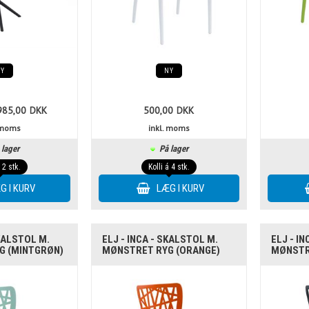
NY
NY
985,00
DKK
500,00
DKK
. moms
inkl. moms
 lager
På lager
á 2 stk.
Kolli á 4 stk.
SKALSTOL M.
ELJ - INCA - SKALSTOL M.
ELJ - I
G (MINTGRØN)
MØNSTRET RYG (ORANGE)
MØNSTR