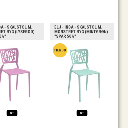
NCA - SKALSTOL M.
ELJ - INCA - SKALSTOL M.
ET RYG (LYSERØD)
MØNSTRET RYG (MINTGRØN)
0%"
"SPAR 50%"
NY
NY