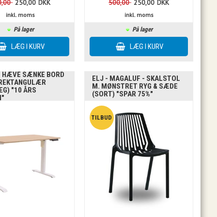
0,00
250,00
DKK
500,00
250,00
DKK
inkl. moms
inkl. moms
På lager
På lager
- HÆVE SÆNKE BORD
ELJ - MAGALUF - SKALSTOL
 REKTANGULÆR
M. MØNSTRET RYG & SÆDE
EG) "10 ÅRS
(SORT) "SPAR 75%"
I"