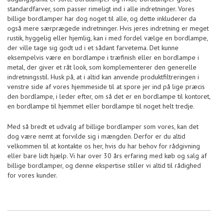
standardfarver, som passer rimeligt ind i alle indretninger. Vores
billige bordlamper har dog noget til alle, og dette inkluderer da
også mere særprægede indretninger. Hvis jeres indretning er meget
rustik, hyggelig eller hjemlig, kan i med fordel vælge en bordlampe,
der ville tage sig godt ud i et sådant farvetema. Det kunne
eksempelvis være en bordlampe i træfinish eller en bordlampe i
metal, der giver et råt look, som komplementerer den generelle
indretningsstil. Husk på, at i altid kan anvende produktfiltreringen i
venstre side af vores hjemmeside til at spore jer ind på lige præcis
den bordlampe, i leder efter, om så det er en bordlampe til kontoret,
en bordlampe til hjemmet eller bordlampe til noget helt tredje.
Med så bredt et udvalg af billige bordlamper som vores, kan det
dog være nemt at forvilde sig i mængden. Derfor er du altid
velkommen til at kontakte os her, hvis du har behov for rådgivning
eller bare lidt hjælp. Vi har over 30 års erfaring med køb og salg af
billige bordlamper, og denne ekspertise stiller vi altid til rådighed
for vores kunder.