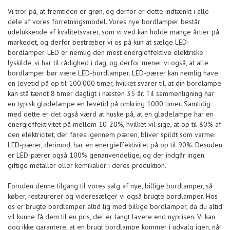
Vi tror på, at fremtiden er grøn, og derfor er dette indtænkt i alle
dele af vores forretningsmodel. Vores nye bordlamper består
udelukkende af kvalitetsvarer, som vi ved kan holde mange årtier på
markedet, og derfor bestræber vi os på kun at sælge LED-
bordlamper. LED er nemlig den mest energieffektive elektriske
lyskilde, vi har til rådighed i dag, og derfor mener vi også, at alle
bordlamper bør være LED-bordlamper. LED-pærer kan nemlig have
en levetid på op til 100.000 timer, hvilket svarer til, at din bordlampe
kan stå tændt 8 timer dagligt i næsten 35 år. Til sammenligning har
en typisk glødelampe en levetid på omkring 1000 timer. Samtidig
med dette er det også værd at huske på, at en glødelampe har en
energieffektivitet på mellem 10-20%, hvilket vil sige, at op til 80% af
den elektricitet, der føres igennem pæren, bliver spildt som varme.
LED-pærer, derimod, har en energieffektivitet på op til 90%. Desuden
er LED-pærer også 100% genanvendelige, og der indgår ingen
giftige metaller eller kemikalier i deres produktion.
Foruden denne tilgang til vores salg af nye, billige bordlamper, så
køber, restaurerer og videresælger vi også brugte bordlamper. Hos
os er brugte bordlamper altid lig med billige bordlamper, da du altid
vil kunne få dem til en pris, der er langt lavere end nyprisen. Vi kan
dog ikke garantere, at en brugt bordlampe kommer i udvalg igen, når