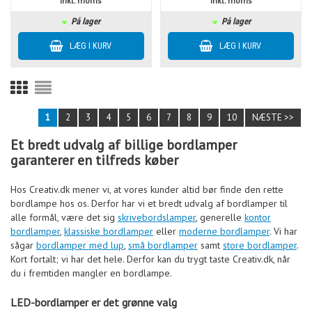
inkl. moms
inkl. moms
På lager
På lager
1
2
3
4
5
6
7
8
9
10
NÆSTE >>
Et bredt udvalg af billige bordlamper
garanterer en tilfreds køber
Hos Creativ.dk mener vi, at vores kunder altid bør finde den rette
bordlampe hos os. Derfor har vi et bredt udvalg af bordlamper til
alle formål, være det sig
skrivebordslamper
, generelle
kontor
bordlamper
,
klassiske bordlamper
eller
moderne bordlamper
. Vi har
sågar
bordlamper med lup
,
små bordlamper
samt
store bordlamper
.
Kort fortalt; vi har det hele. Derfor kan du trygt taste Creativ.dk, når
du i fremtiden mangler en bordlampe.
LED-bordlamper er det grønne valg