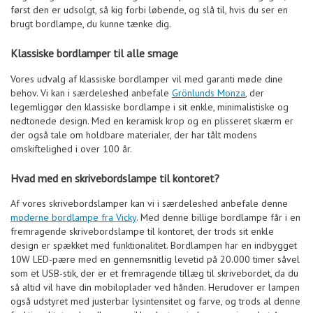
først den er udsolgt, så kig forbi løbende, og slå til, hvis du ser en
brugt bordlampe, du kunne tænke dig.
Klassiske bordlamper til alle smage
Vores udvalg af klassiske bordlamper vil med garanti møde dine
behov. Vi kan i særdeleshed anbefale
Grönlunds Monza
, der
legemliggør den klassiske bordlampe i sit enkle, minimalistiske og
nedtonede design. Med en keramisk krop og en plisseret skærm er
der også tale om holdbare materialer, der har tålt modens
omskiftelighed i over 100 år.
Hvad med en skrivebordslampe til kontoret?
Af vores skrivebordslamper kan vi i særdeleshed anbefale denne
moderne bordlampe fra Vicky
. Med denne billige bordlampe får i en
fremragende skrivebordslampe til kontoret, der trods sit enkle
design er spækket med funktionalitet. Bordlampen har en indbygget
10W LED-pære med en gennemsnitlig levetid på 20.000 timer såvel
som et USB-stik, der er et fremragende tillæg til skrivebordet, da du
så altid vil have din mobiloplader ved hånden. Herudover er lampen
også udstyret med justerbar lysintensitet og farve, og trods al denne