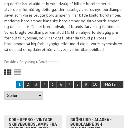
og derfor har vi altid et bredt udvalg af billige bordlamper til
alverdens formål, og dette gælder naturligvis vores nye bordlamper
såvel som vores brugte bordlamper. Vi har både kontorbordlamper,
moderne bordlamper, klassiske bordlamper og skrivebordslamper,
og de kan alle fås i et bredt udvalg af brands, farver og funktioner.
Vores brugte bordlamper kan altid fås til en uhyre fordelagtig pris i
forhold til nyprisen, og vi har også løbende tilbud på vores
bordlamper, så kig forbi hyppigt eller meld dig til vores nyhedsbrev,
så du altid er opdateret, når vi laver nye bordlampetilbud.
Forside
»
Belysning
»
Bordlamper
1
2
3
4
5
6
7
8
9
10
NÆSTE >>
CDK - UPPBO - VINTAGE
GRÖNLUND - ALASKA -
SKRIVEBORDSLAMPE FRA
BORDLAMPE 38H