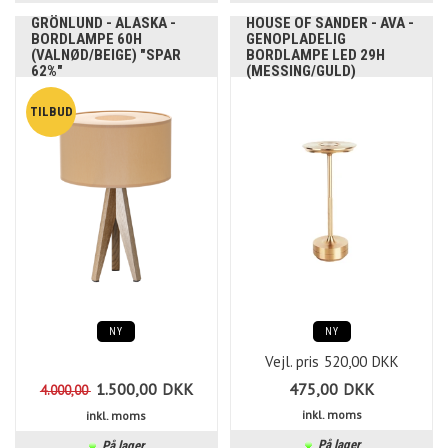
GRÖNLUND - ALASKA -
HOUSE OF SANDER - AVA -
BORDLAMPE 60H
GENOPLADELIG
(VALNØD/BEIGE) "SPAR
BORDLAMPE LED 29H
62%"
(MESSING/GULD)
NY
NY
Vejl. pris
520,00
DKK
1.500,00
DKK
475,00
DKK
4.000,00
inkl. moms
inkl. moms
På lager
På lager