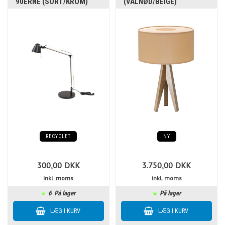
90ERNE (SORT/KROM)
(VALNØD/BEIGE)
RECYCLET
NY
300,00
DKK
3.750,00
DKK
inkl. moms
inkl. moms
6
På lager
På lager