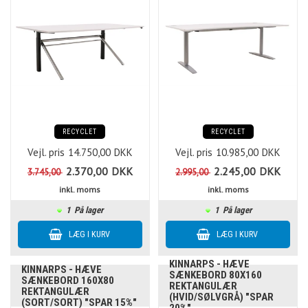
RECYCLET
RECYCLET
Vejl. pris
14.750,00
DKK
Vejl. pris
10.985,00
DKK
2.370,00
DKK
2.245,00
DKK
3.745,00
2.995,00
inkl. moms
inkl. moms
1
På lager
1
På lager
KINNARPS - HÆVE
KINNARPS - HÆVE
SÆNKEBORD 80X160
SÆNKEBORD 160X80
REKTANGULÆR
REKTANGULÆR
(HVID/SØLVGRÅ) "SPAR
(SORT/SORT) "SPAR 15%"