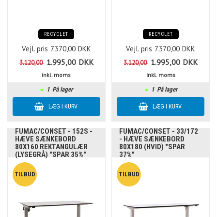
RECYCLET
RECYCLET
Vejl. pris
7.370,00
DKK
Vejl. pris
7.370,00
DKK
1.995,00
DKK
1.995,00
DKK
3.120,00
3.120,00
inkl. moms
inkl. moms
1
På lager
1
På lager
FUMAC/CONSET - 152S -
FUMAC/CONSET - 33/172
HÆVE SÆNKEBORD
- HÆVE SÆNKEBORD
80X160 REKTANGULÆR
80X180 (HVID) "SPAR
(LYSEGRÅ) "SPAR 35%"
37%"