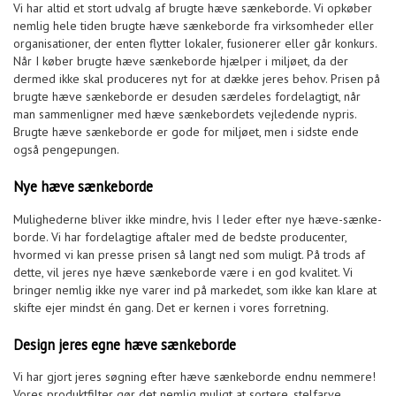
Vi har altid et stort udvalg af brugte hæve sænkeborde. Vi opkøber
nemlig hele tiden brugte hæve sænkeborde fra virksomheder eller
organisationer, der enten flytter lokaler, fusionerer eller går konkurs.
Når I køber brugte hæve sænkeborde hjælper i miljøet, da der
dermed ikke skal produceres nyt for at dække jeres behov. Prisen på
brugte hæve sænkeborde er desuden særdeles fordelagtigt, når
man sammenligner med hæve sænkebordets vejledende nypris.
Brugte hæve sænkeborde er gode for miljøet, men i sidste ende
også pengepungen.
Nye hæve sænkeborde
Mulighederne bliver ikke mindre, hvis I leder efter nye hæve-sænke-
borde. Vi har fordelagtige aftaler med de bedste producenter,
hvormed vi kan presse prisen så langt ned som muligt. På trods af
dette, vil jeres nye hæve sænkeborde være i en god kvalitet. Vi
bringer nemlig ikke nye varer ind på markedet, som ikke kan klare at
skifte ejer mindst én gang. Det er kernen i vores forretning.
Design jeres egne hæve sænkeborde
Vi har gjort jeres søgning efter hæve sænkeborde endnu nemmere!
Vores produktfilter gør det nemlig muligt at sortere, stelfarve,