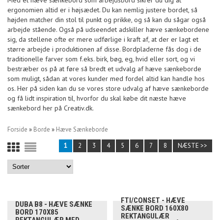
Med et hæve sænkebord som arbejdsbord sikrer du dig at
ergonomien altid er i højsædet. Du kan nemlig justere bordet, så
højden matcher din stol til punkt og prikke, og så kan du sågar også
arbejde stående. Også på udseendet adskiller hæve sænkebordene
sig, da stellene ofte er mere udførlige i kraft af, at der er lagt et
større arbejde i produktionen af disse. Bordpladerne fås dog i de
traditionelle farver som f.eks. birk, bøg, eg, hvid eller sort, og vi
bestræber os på at føre så bredt et udvalg af hæve sænkeborde
som muligt, sådan at vores kunder med fordel altid kan handle hos
os. Her på siden kan du se vores store udvalg af hæve sænkeborde
og få lidt inspiration til, hvorfor du skal købe dit næste hæve
sænkebord her på Creativ.dk.
Forside
»
Borde
»
Hæve Sænkeborde
1
2
3
4
5
6
7
8
NÆSTE >>
FTI/CONSET - HÆVE
DUBA B8 - HÆVE SÆNKE
SÆNKE BORD 160X80
BORD 170X85
REKTANGULÆR