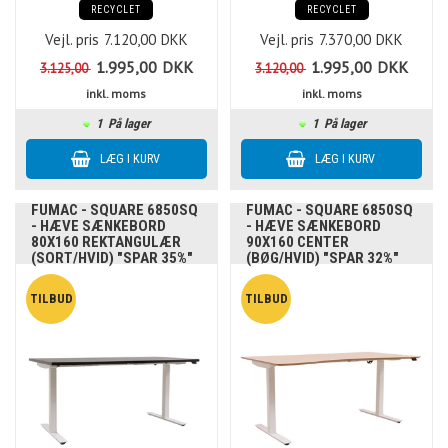
RECYCLET
RECYCLET
Vejl. pris
7.120,00
DKK
Vejl. pris
7.370,00
DKK
1.995,00
DKK
1.995,00
DKK
3.125,00
3.120,00
inkl. moms
inkl. moms
1
På lager
1
På lager
FUMAC - SQUARE 6850SQ
FUMAC - SQUARE 6850SQ
- HÆVE SÆNKEBORD
- HÆVE SÆNKEBORD
80X160 REKTANGULÆR
90X160 CENTER
(SORT/HVID) "SPAR 35%"
(BØG/HVID) "SPAR 32%"