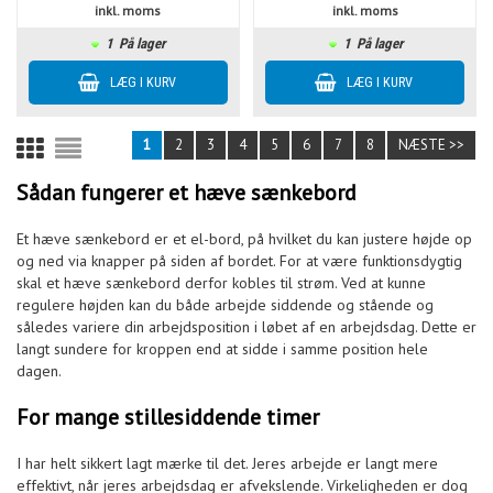
inkl. moms
inkl. moms
1
På lager
1
På lager
1
2
3
4
5
6
7
8
NÆSTE >>
Sådan fungerer et hæve sænkebord
Et hæve sænkebord er et el-bord, på hvilket du kan justere højde op
og ned via knapper på siden af bordet. For at være funktionsdygtig
skal et hæve sænkebord derfor kobles til strøm. Ved at kunne
regulere højden kan du både arbejde siddende og stående og
således variere din arbejdsposition i løbet af en arbejdsdag. Dette er
langt sundere for kroppen end at sidde i samme position hele
dagen.
For mange stillesiddende timer
I har helt sikkert lagt mærke til det. Jeres arbejde er langt mere
effektivt, når jeres arbejdsdag er afvekslende. Virkeligheden er dog