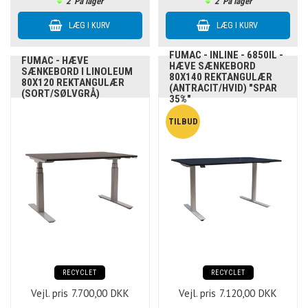
2
På lager
2
På lager
FUMAC - INLINE - 6850IL -
FUMAC - HÆVE
HÆVE SÆNKEBORD
SÆNKEBORD I LINOLEUM
80X140 REKTANGULÆR
80X120 REKTANGULÆR
(ANTRACIT/HVID) "SPAR
(SORT/SØLVGRÅ)
35%"
RECYCLET
RECYCLET
Vejl. pris
7.700,00
DKK
Vejl. pris
7.120,00
DKK