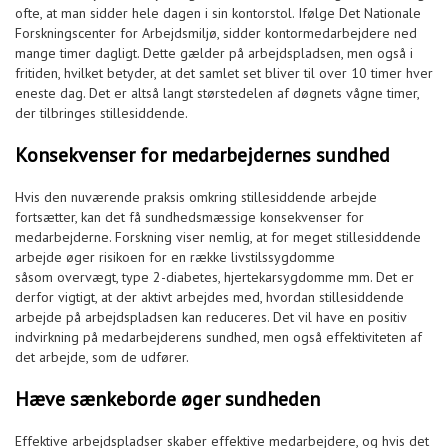
ofte, at man sidder hele dagen i sin kontorstol. Ifølge Det Nationale
Forskningscenter for Arbejdsmiljø, sidder kontormedarbejdere ned
mange timer dagligt. Dette gælder på arbejdspladsen, men også i
fritiden, hvilket betyder, at det samlet set bliver til over 10 timer hver
eneste dag. Det er altså langt størstedelen af døgnets vågne timer,
der tilbringes stillesiddende.
Konsekvenser for medarbejdernes sundhed
Hvis den nuværende praksis omkring stillesiddende arbejde
fortsætter, kan det få sundhedsmæssige konsekvenser for
medarbejderne. Forskning viser nemlig, at for meget stillesiddende
arbejde øger risikoen for en række livstilssygdomme
såsom overvægt, type 2-diabetes, hjertekarsygdomme mm. Det er
derfor vigtigt, at der aktivt arbejdes med, hvordan stillesiddende
arbejde på arbejdspladsen kan reduceres. Det vil have en positiv
indvirkning på medarbejderens sundhed, men også effektiviteten af
det arbejde, som de udfører.
Hæve sænkeborde øger sundheden
Effektive arbejdspladser skaber effektive medarbejdere, og hvis det