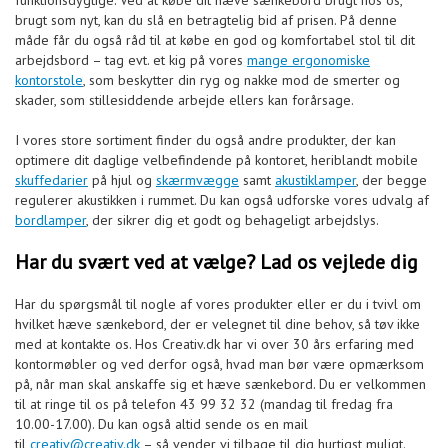
funktionsdygtige. Ved at købe dit hæve sænkebord brugt hos os,
brugt som nyt, kan du slå en betragtelig bid af prisen. På denne
måde får du også råd til at købe en god og komfortabel stol til dit
arbejdsbord – tag evt. et kig på vores
mange ergonomiske
kontorstole
, som beskytter din ryg og nakke mod de smerter og
skader, som stillesiddende arbejde ellers kan forårsage.
I vores store sortiment finder du også andre produkter, der kan
optimere dit daglige velbefindende på kontoret, heriblandt mobile
skuffedarier
på hjul og
skærmvægge
samt
akustiklamper
, der begge
regulerer akustikken i rummet. Du kan også udforske vores udvalg af
bordlamper
, der sikrer dig et godt og behageligt arbejdslys.
Har du svært ved at vælge? Lad os vejlede dig
Har du spørgsmål til nogle af vores produkter eller er du i tvivl om
hvilket hæve sænkebord, der er velegnet til dine behov, så tøv ikke
med at kontakte os. Hos Creativ.dk har vi over 30 års erfaring med
kontormøbler og ved derfor også, hvad man bør være opmærksom
på, når man skal anskaffe sig et hæve sænkebord. Du er velkommen
til at ringe til os på telefon 43 99 32 32 (mandag til fredag fra
10.00-17.00). Du kan også altid sende os en mail
til
creativ@creativ.dk
– så vender vi tilbage til dig hurtigst muligt.