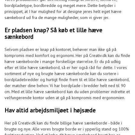
bordpladetype, bordbredde og meget mere. Dette betyder i
princippet, at I har mulighed for at designe jeres helt eget hæve
sænkebord ud fra de mange muligheder, som vi giver jer.
Er pladsen knap? Så køb et lille hæve
sænkebord
Selvom pladsen er knap på kontoret, behøver man ikke gå på
kompromis med komfort og ergonomi. Her på Creativ.dk kan du finde
hæve sænkeborde i mange forskellige størrelse. Er du på udkig
efter et lille hæve sænkebord, så er her også råd for dette. I vores
sortiment af nye og brugte hæve sænkeborde kan du sortere i
bordpladebredder og hurtigt finde frem til et lille hæve sænkebord,
der matcher dine behov. Vi har bordplade i bredder helt ned til 90
cm. Med et lille hæve sænkebord kan du uden problemer indrette et
velfungerende kontor uden at gå på kompromis med ergonomien.
Hav altid arbejdsmiljøet i højsæde
Her på Creativ.dk kan du finde billige hæve sænkeborde - både i
brugte og nye. Alle vores brugte borde er i ypperlig stand og 100%