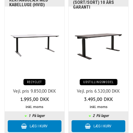
REKTANGULÆR MED
(SORT/SORT) 10 ÅRS
KABELLUGE (HVID)
GARANTI
RECYCLET
UDSTILLINGSMODEL
Vejl. pris
9.850,00
DKK
Vejl. pris
6.320,00
DKK
1.995,00
DKK
3.495,00
DKK
inkl. moms
inkl. moms
1
På lager
2
På lager