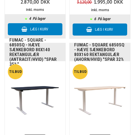
2.870,00
DKK
1.995,00
DKK
3.120,00
inkl. moms
inkl. moms
4
På lager
6
På lager
FUMAC - SQUARE -
6850SQ - HÆVE
FUMAC - SQUARE 6850SQ
SÆNKEBORD 80X140
- HÆVE SÆNKEBORD
REKTANGULÆR
80X160 REKTANGULÆR
(ANTRACIT/HVID) "SPAR
(AHORN/HVID) "SPAR 32%
35%"