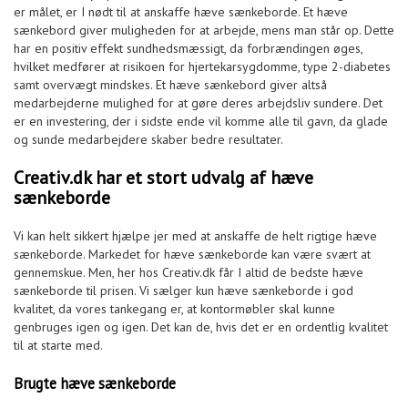
er målet, er I nødt til at anskaffe hæve sænkeborde. Et hæve
sænkebord giver muligheden for at arbejde, mens man står op. Dette
har en positiv effekt sundhedsmæssigt, da forbrændingen øges,
hvilket medfører at risikoen for hjertekarsygdomme, type 2-diabetes
samt overvægt mindskes. Et hæve sænkebord giver altså
medarbejderne mulighed for at gøre deres arbejdsliv sundere. Det
er en investering, der i sidste ende vil komme alle til gavn, da glade
og sunde medarbejdere skaber bedre resultater.
Creativ.dk har et stort udvalg af hæve
sænkeborde
Vi kan helt sikkert hjælpe jer med at anskaffe de helt rigtige hæve
sænkeborde. Markedet for hæve sænkeborde kan være svært at
gennemskue. Men, her hos Creativ.dk får I altid de bedste hæve
sænkeborde til prisen. Vi sælger kun hæve sænkeborde i god
kvalitet, da vores tankegang er, at kontormøbler skal kunne
genbruges igen og igen. Det kan de, hvis det er en ordentlig kvalitet
til at starte med.
Brugte hæve sænkeborde