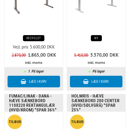
RECYCLET
NY
Vejl. pris
5.600,00
DKK
1.865,00
DKK
3.370,00
DKK
2.870,00
5.410,00
inkl. moms
inkl. moms
1
På lager
På lager
FUMAC/LINAK - DANA -
HOLMRIS - HÆVE
HÆVE SÆNKEBORD
SÆNKEBORD 200 CENTER
110X220 REKTANGULÆR
(HVID/SØLVGRÅ) "SPAR
(HVID/KROM) "SPAR 36%"
25%"