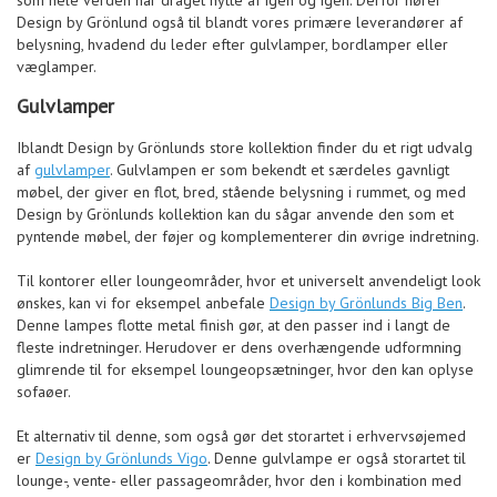
som hele verden har draget nytte af igen og igen. Derfor hører
Design by Grönlund også til blandt vores primære leverandører af
belysning, hvadend du leder efter gulvlamper, bordlamper eller
væglamper.
Gulvlamper
Iblandt Design by Grönlunds store kollektion finder du et rigt udvalg
af
gulvlamper
. Gulvlampen er som bekendt et særdeles gavnligt
møbel, der giver en flot, bred, stående belysning i rummet, og med
Design by Grönlunds kollektion kan du sågar anvende den som et
pyntende møbel, der føjer og komplementerer din øvrige indretning.
Til kontorer eller loungeområder, hvor et universelt anvendeligt look
ønskes, kan vi for eksempel anbefale
Design by Grönlunds Big Ben
.
Denne lampes flotte metal finish gør, at den passer ind i langt de
fleste indretninger. Herudover er dens overhængende udformning
glimrende til for eksempel loungeopsætninger, hvor den kan oplyse
sofaøer.
Et alternativ til denne, som også gør det storartet i erhvervsøjemed
er
Design by Grönlunds Vigo
. Denne gulvlampe er også storartet til
lounge-, vente- eller passageområder, hvor den i kombination med