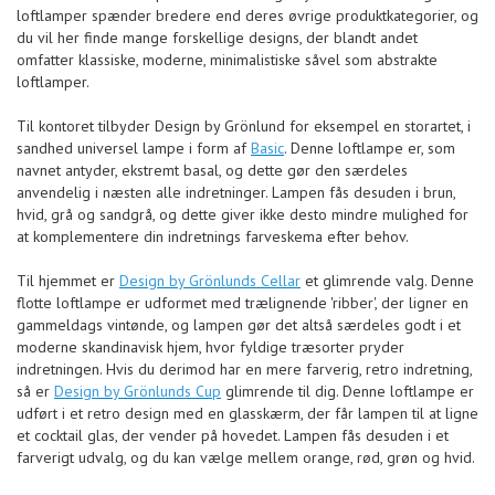
loftlamper spænder bredere end deres øvrige produktkategorier, og
du vil her finde mange forskellige designs, der blandt andet
omfatter klassiske, moderne, minimalistiske såvel som abstrakte
loftlamper.
Til kontoret tilbyder Design by Grönlund for eksempel en storartet, i
sandhed universel lampe i form af
Basic
. Denne loftlampe er, som
navnet antyder, ekstremt basal, og dette gør den særdeles
anvendelig i næsten alle indretninger. Lampen fås desuden i brun,
hvid, grå og sandgrå, og dette giver ikke desto mindre mulighed for
at komplementere din indretnings farveskema efter behov.
Til hjemmet er
Design by Grönlunds Cellar
et glimrende valg. Denne
flotte loftlampe er udformet med trælignende 'ribber', der ligner en
gammeldags vintønde, og lampen gør det altså særdeles godt i et
moderne skandinavisk hjem, hvor fyldige træsorter pryder
indretningen. Hvis du derimod har en mere farverig, retro indretning,
så er
Design by Grönlunds Cup
glimrende til dig. Denne loftlampe er
udført i et retro design med en glasskærm, der får lampen til at ligne
et cocktail glas, der vender på hovedet. Lampen fås desuden i et
farverigt udvalg, og du kan vælge mellem orange, rød, grøn og hvid.