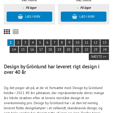
inkl. moms
inkl. moms
På lager
På lager
1
2
3
4
5
6
7
8
9
10
11
12
13
14
15
16
17
18
19
20
21
22
23
24
NÆSTE >>
Design by Grönlund har leveret rigt design i
over 40 år
Og det peger alt på, at de vil fortsætte med. Design by Grönlund
holdte i 2021 40 års jubilæum, der repræsenterede deres mange
års hårde stræben efter at levere storslået design til en
overkommelig pris. Design by Grönlund har i al den tid nemlig
leveret flotte designlamper i et velkendt, skandinavisk design, og