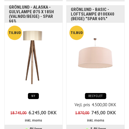
GRÖNLUND - ALASKA -
GRÖNLUND - BASIC -
GULVLAMPE Ø75 X 185H
LOFTSLAMPE Ø100X40
(VALNØD/BEIGE) - SPAR
(BEIGE) "SPAR 60%"
66%
NY
RECYCLET
Vejl. pris
4.500,00
DKK
6.245,00
DKK
745,00
DKK
18.745,00
1.870,00
inkl. moms
inkl. moms
På lager
3
På lager