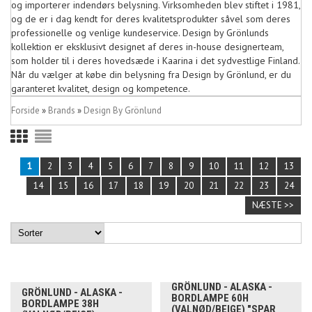
og importerer indendørs belysning. Virksomheden blev stiftet i 1981,
og de er i dag kendt for deres kvalitetsprodukter såvel som deres
professionelle og venlige kundeservice. Design by Grönlunds
kollektion er eksklusivt designet af deres in-house designerteam,
som holder til i deres hovedsæde i Kaarina i det sydvestlige Finland.
Når du vælger at købe din belysning fra Design by Grönlund, er du
garanteret kvalitet, design og kompetence.
Forside
»
Brands
»
Design By Grönlund
1
2
3
4
5
6
7
8
9
10
11
12
13
14
15
16
17
18
19
20
21
22
23
24
NÆSTE >>
GRÖNLUND - ALASKA -
GRÖNLUND - ALASKA -
BORDLAMPE 60H
BORDLAMPE 38H
(VALNØD/BEIGE) "SPAR