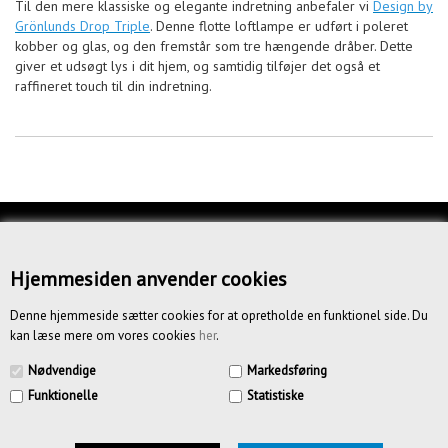
Til den mere klassiske og elegante indretning anbefaler vi
Design by
Grönlunds Drop Triple
. Denne flotte loftlampe er udført i poleret
kobber og glas, og den fremstår som tre hængende dråber. Dette
giver et udsøgt lys i dit hjem, og samtidig tilføjer det også et
raffineret touch til din indretning.
KUNDESERVICE
OM OS
Hjemmesiden anvender cookies
BETINGELSER
Denne hjemmeside sætter cookies for at opretholde en funktionel side. Du
kan læse mere om vores cookies
her
.
NYHEDSBREV
Nødvendige
Markedsføring
Funktionelle
Statistiske
CREATIV.DK APS | Vandmestervej 20 | 2630 Tåstrup | CVR