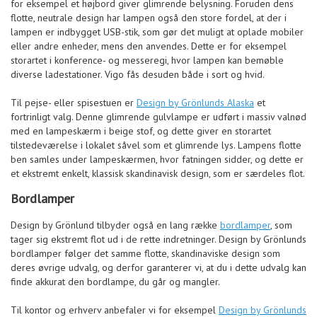
for eksempel et højbord giver glimrende belysning. Foruden dens
flotte, neutrale design har lampen også den store fordel, at der i
lampen er indbygget USB-stik, som gør det muligt at oplade mobiler
eller andre enheder, mens den anvendes. Dette er for eksempel
storartet i konference- og messeregi, hvor lampen kan bemøble
diverse ladestationer. Vigo fås desuden både i sort og hvid.
Til pejse- eller spisestuen er
Design by Grönlunds Alaska
et
fortrinligt valg. Denne glimrende gulvlampe er udført i massiv valnød
med en lampeskærm i beige stof, og dette giver en storartet
tilstedeværelse i lokalet såvel som et glimrende lys. Lampens flotte
ben samles under lampeskærmen, hvor fatningen sidder, og dette er
et ekstremt enkelt, klassisk skandinavisk design, som er særdeles flot.
Bordlamper
Design by Grönlund tilbyder også en lang række
bordlamper
, som
tager sig ekstremt flot ud i de rette indretninger. Design by Grönlunds
bordlamper følger det samme flotte, skandinaviske design som
deres øvrige udvalg, og derfor garanterer vi, at du i dette udvalg kan
finde akkurat den bordlampe, du går og mangler.
Til kontor og erhverv anbefaler vi for eksempel
Design by Grönlunds