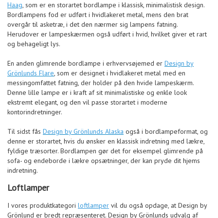
Haag
, som er en storartet bordlampe i klassisk, minimalistisk design.
Bordlampens fod er udført i hvidlakeret metal, mens den brat
overgår til asketræ, i det den nærmer sig lampens fatning.
Herudover er lampeskærmen også udført i hvid, hvilket giver et rart
og behageligt lys.
En anden glimrende bordlampe i erhvervsøjemed er
Design by
Grönlunds Flare
, som er designet i hvidlakeret metal med en
messingomfattet fatning, der holder på den hvide lampeskærm.
Denne lille lampe er i kraft af sit minimalistiske og enkle look
ekstremt elegant, og den vil passe storartet i moderne
kontorindretninger.
Til sidst fås
Design by Grönlunds Alaska
også i bordlampeformat, og
denne er storartet, hvis du ønsker en klassisk indretning med lækre,
fyldige træsorter. Bordlampen gør det for eksempel glimrende på
sofa- og endeborde i lækre opsætninger, der kan pryde dit hjems
indretning.
Loftlamper
I vores produktkategori
loftlamper
vil du også opdage, at Design by
Grönlund er bredt repræsenteret. Design by Grönlunds udvalg af