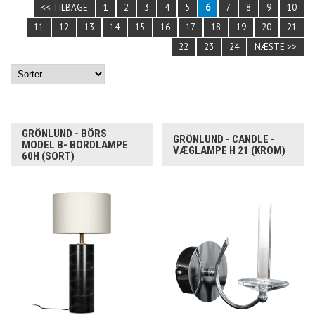
<< TILBAGE
1
2
3
4
5
6
7
8
9
10
11
12
13
14
15
16
17
18
19
20
21
22
23
24
NÆSTE >>
GRÖNLUND - BÖRS
GRÖNLUND - CANDLE -
MODEL B- BORDLAMPE
VÆGLAMPE H 21 (KROM)
60H (SORT)