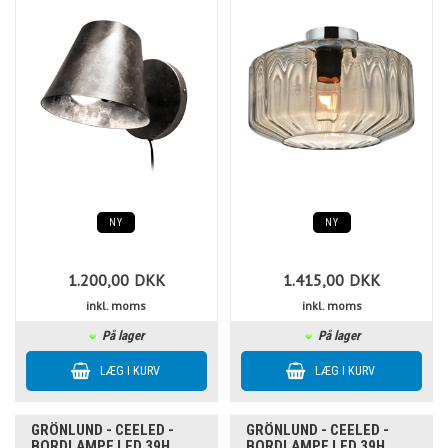
NY
NY
1.200,00
DKK
1.415,00
DKK
inkl. moms
inkl. moms
På lager
På lager
GRÖNLUND - CEELED -
GRÖNLUND - CEELED -
BORDLAMPE LED 39H
BORDLAMPE LED 39H