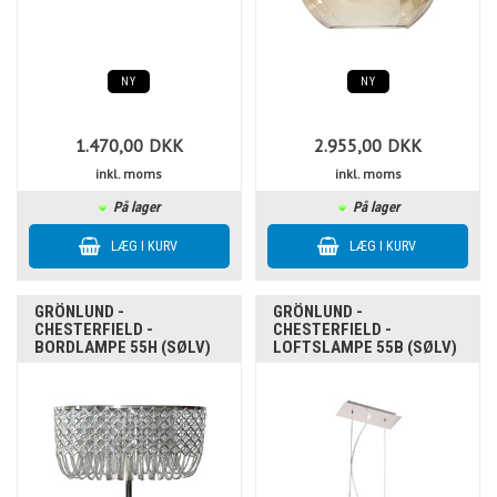
NY
NY
1.470,00
DKK
2.955,00
DKK
inkl. moms
inkl. moms
På lager
På lager
GRÖNLUND -
GRÖNLUND -
CHESTERFIELD -
CHESTERFIELD -
BORDLAMPE 55H (SØLV)
LOFTSLAMPE 55B (SØLV)