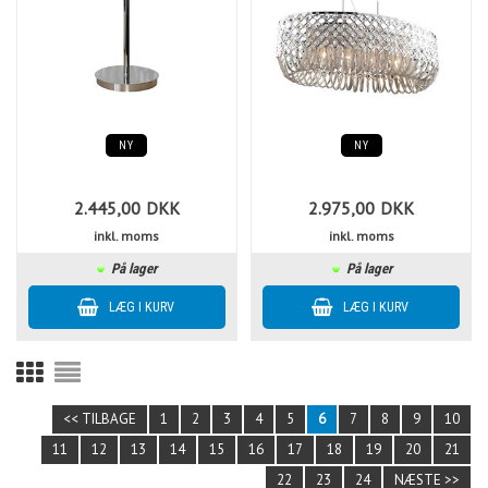
NY
NY
2.445,00
DKK
2.975,00
DKK
inkl. moms
inkl. moms
På lager
På lager
<< TILBAGE
1
2
3
4
5
6
7
8
9
10
11
12
13
14
15
16
17
18
19
20
21
22
23
24
NÆSTE >>