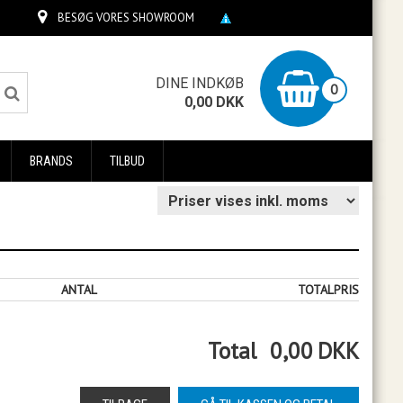
BESØG VORES SHOWROOM
0
DINE INDKØB
0
0,00
DKK
BRANDS
TILBUD
ANTAL
TOTALPRIS
Total
0,00
DKK