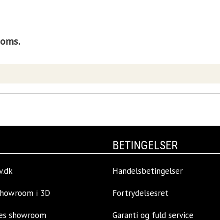
moms.
BETINGELSER
v.dk
Handelsbetingelser
showroom i 3D
Fortrydelsesret
res showroom
Garanti og fuld service