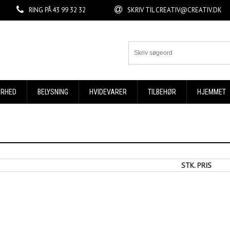
RING PÅ
43 99 32 32
SKRIV TIL
CREATIV@CREATIV.DK
ERHED
BELYSNING
HVIDEVARER
TILBEHØR
HJEMMET
STK. PRIS