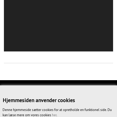
KUNDESERVICE
OM OS
Hjemmesiden anvender cookies
BETINGELSER
Denne hjemmeside sætter cookies for at opretholde en funktionel side. Du
kan læse mere om vores cookies
her
.