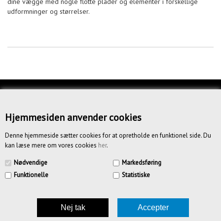
dine vægge med nogle flotte plader og elementer i forskellige
udformninger og størrelser.
KUNDESERVICE
OM OS
Hjemmesiden anvender cookies
BETINGELSER
Denne hjemmeside sætter cookies for at opretholde en funktionel side. Du
kan læse mere om vores cookies
her
.
NYHEDSBREV
Nødvendige
Markedsføring
Funktionelle
Statistiske
CREATIV.DK APS | Vandmestervej 20 | 2630 Tåstrup | CVR
39185636