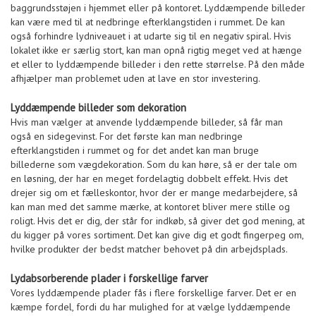
baggrundsstøjen i hjemmet eller på kontoret. Lyddæmpende billeder
kan være med til at nedbringe efterklangstiden i rummet. De kan
også forhindre lydniveauet i at udarte sig til en negativ spiral. Hvis
lokalet ikke er særlig stort, kan man opnå rigtig meget ved at hænge
et eller to lyddæmpende billeder i den rette størrelse. På den måde
afhjælper man problemet uden at lave en stor investering.
Lyddæmpende billeder som dekoration
Hvis man vælger at anvende lyddæmpende billeder, så får man
også en sidegevinst. For det første kan man nedbringe
efterklangstiden i rummet og for det andet kan man bruge
billederne som vægdekoration. Som du kan høre, så er der tale om
en løsning, der har en meget fordelagtig dobbelt effekt. Hvis det
drejer sig om et fælleskontor, hvor der er mange medarbejdere, så
kan man med det samme mærke, at kontoret bliver mere stille og
roligt. Hvis det er dig, der står for indkøb, så giver det god mening, at
du kigger på vores sortiment. Det kan give dig et godt fingerpeg om,
hvilke produkter der bedst matcher behovet på din arbejdsplads.
Lydabsorberende plader i forskellige farver
Vores lyddæmpende plader fås i flere forskellige farver. Det er en
kæmpe fordel, fordi du har mulighed for at vælge lyddæmpende