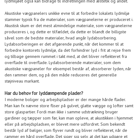
lydmiljøet også kan bidrage til indretningen med æstetik og andet.
Akustiske vægpanelers unikke evne til at forbedre lokalets lydmiljø
stammer typisk fra de materialer, som vægpanelerne er produceret i.
Akustisk skum er det mest almindelige materiale, som vægpanelerne
produceres i, og dette er tilfældet, da dette er blandt de billigste
såvel som de bedste materialer, hvad angår lydabsorbering.
Lydabsorberingen er det afgørende punkt, når det kommer til at
forbedre kontorets lydmiljø, da det forhindrer lyd i frit at rejse frem
og tilbage gennem rummet i takt med, at det bliver reflekteret fra
overflade til overflade. Lydabsorberende materialer, som dem
akustiske vægpaneler for eksempel består af, absorberer lyden, når
den rammer dem, og på den måde reduceres det generelle
støjniveau markant.
Har du behov for lyddæmpende plader?
I moderne boliger og arbejdspladser er der mange hårde flader.
Man kan fx nævne store fliser på gulvet, glatte vægge og lofter samt
store glaspartier. Fordi man ikke i samme udstrækning bruger
gardiner og tæpper som før, kan man opleve, at akustikken i hjemmet
eller på arbejdspladsen, er blevet mere udfordret. Som bekendt
består lyd af bølger, som flyver rundt og bliver reflekteret, når de
rammer en hård overflade. Det siger sig selv, at det kan udgøre et