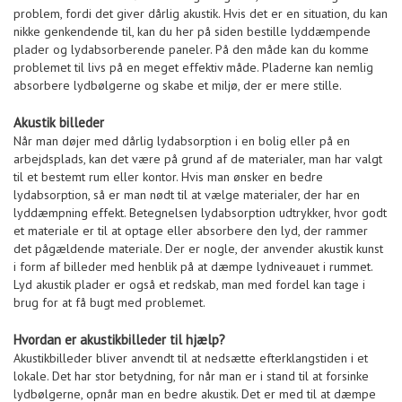
problem, fordi det giver dårlig akustik. Hvis det er en situation, du kan
nikke genkendende til, kan du her på siden bestille lyddæmpende
plader og lydabsorberende paneler. På den måde kan du komme
problemet til livs på en meget effektiv måde. Pladerne kan nemlig
absorbere lydbølgerne og skabe et miljø, der er mere stille.
Akustik billeder
Når man døjer med dårlig lydabsorption i en bolig eller på en
arbejdsplads, kan det være på grund af de materialer, man har valgt
til et bestemt rum eller kontor. Hvis man ønsker en bedre
lydabsorption, så er man nødt til at vælge materialer, der har en
lyddæmpning effekt. Betegnelsen lydabsorption udtrykker, hvor godt
et materiale er til at optage eller absorbere den lyd, der rammer
det pågældende materiale. Der er nogle, der anvender akustik kunst
i form af billeder med henblik på at dæmpe lydniveauet i rummet.
Lyd akustik plader er også et redskab, man med fordel kan tage i
brug for at få bugt med problemet.
Hvordan er akustikbilleder til hjælp?
Akustikbilleder bliver anvendt til at nedsætte efterklangstiden i et
lokale. Det har stor betydning, for når man er i stand til at forsinke
lydbølgerne, opnår man en bedre akustik. Det er med til at dæmpe