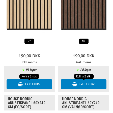
NY
NY
190,00
DKK
190,00
DKK
inkl. moms
inkl. moms
På lager
På lager
Kolli á 2 stk.
Kolli á 2 stk.
HOUSE NORDIC -
HOUSE NORDIC -
AKUSTIKPANEL 60X240
AKUSTIKPANEL 60X240
CM (EG/SORT)
CM (VALNØD/SORT)