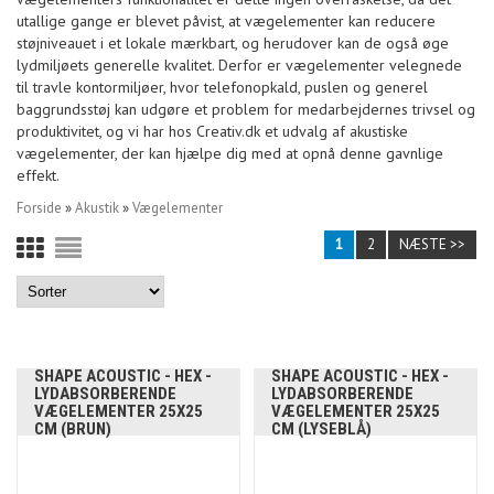
utallige gange er blevet påvist, at vægelementer kan reducere
støjniveauet i et lokale mærkbart, og herudover kan de også øge
lydmiljøets generelle kvalitet. Derfor er vægelementer velegnede
til travle kontormiljøer, hvor telefonopkald, puslen og generel
baggrundsstøj kan udgøre et problem for medarbejdernes trivsel og
produktivitet, og vi har hos Creativ.dk et udvalg af akustiske
vægelementer, der kan hjælpe dig med at opnå denne gavnlige
effekt.
Forside
»
Akustik
»
Vægelementer
1
2
NÆSTE >>
SHAPE ACOUSTIC - HEX -
SHAPE ACOUSTIC - HEX -
LYDABSORBERENDE
LYDABSORBERENDE
VÆGELEMENTER 25X25
VÆGELEMENTER 25X25
CM (BRUN)
CM (LYSEBLÅ)