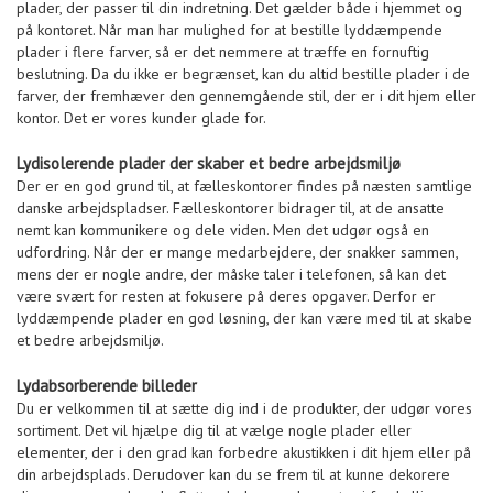
plader, der passer til din indretning. Det gælder både i hjemmet og
på kontoret. Når man har mulighed for at bestille lyddæmpende
plader i flere farver, så er det nemmere at træffe en fornuftig
beslutning. Da du ikke er begrænset, kan du altid bestille plader i de
farver, der fremhæver den gennemgående stil, der er i dit hjem eller
kontor. Det er vores kunder glade for.
Lydisolerende plader der skaber et bedre arbejdsmiljø
Der er en god grund til, at fælleskontorer findes på næsten samtlige
danske arbejdspladser. Fælleskontorer bidrager til, at de ansatte
nemt kan kommunikere og dele viden. Men det udgør også en
udfordring. Når der er mange medarbejdere, der snakker sammen,
mens der er nogle andre, der måske taler i telefonen, så kan det
være svært for resten at fokusere på deres opgaver. Derfor er
lyddæmpende plader en god løsning, der kan være med til at skabe
et bedre arbejdsmiljø.
Lydabsorberende billeder
Du er velkommen til at sætte dig ind i de produkter, der udgør vores
sortiment. Det vil hjælpe dig til at vælge nogle plader eller
elementer, der i den grad kan forbedre akustikken i dit hjem eller på
din arbejdsplads. Derudover kan du se frem til at kunne dekorere