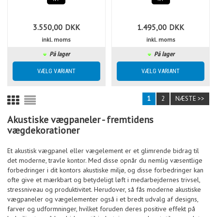
3.550,00
DKK
1.495,00
DKK
inkl. moms
inkl. moms
På lager
På lager
1
2
NÆSTE >>
Akustiske vægpaneler - fremtidens
vægdekorationer
Et akustisk vægpanel eller vægelement er et glimrende bidrag til
det moderne, travle kontor. Med disse opnår du nemlig væsentlige
forbedringer i dit kontors akustiske miljø, og disse forbedringer kan
ofte give et mærkbart og betydeligt løft i medarbejdernes trivsel,
stressniveau og produktivitet. Herudover, så fås moderne akustiske
vægpaneler og vægelementer også i et bredt udvalg af designs,
farver og udformninger, hvilket foruden deres positive effekt på