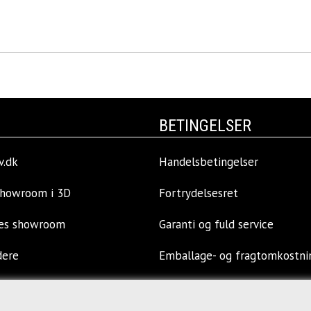
BETINGELSER
v.dk
Handelsbetingelser
showroom i 3D
Fortrydelsesret
res showroom
Garanti og fuld service
dere
Emballage- og fragtomkostni
llinger
Privatlivspolitik