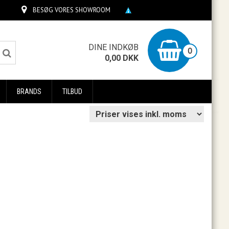
BESØG VORES SHOWROOM
0
DINE INDKØB
0
0,00
DKK
BRANDS
TILBUD