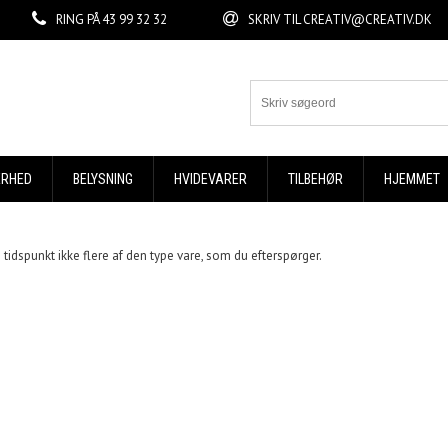
RING PÅ
43 99 32 32
SKRIV TIL
CREATIV@CREATIV.DK
ERHED
BELYSNING
HVIDEVARER
TILBEHØR
HJEMMET
tidspunkt ikke flere af den type vare, som du efterspørger.