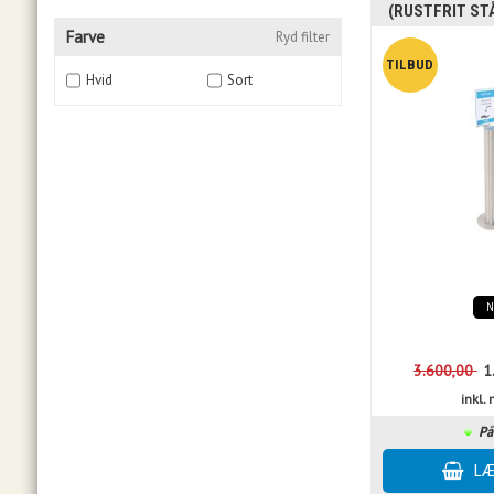
(RUSTFRIT STÅ
Farve
Ryd filter
Hvid
Sort
3.600,00
1
inkl
På