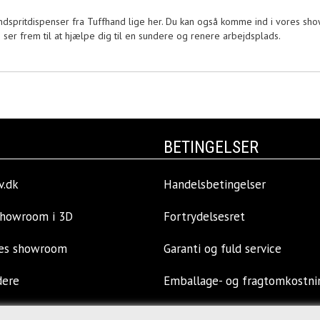
ndspritdispenser fra Tuffhand lige her. Du kan også komme ind i vores s
 ser frem til at hjælpe dig til en sundere og renere arbejdsplads.
BETINGELSER
v.dk
Handelsbetingelser
showroom i 3D
Fortrydelsesret
res showroom
Garanti og fuld service
dere
Emballage- og fragtomkostni
llinger
Privatlivspolitik