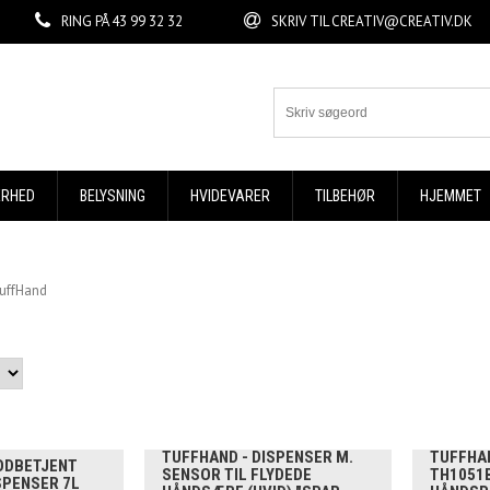
RING PÅ
43 99 32 32
SKRIV TIL
CREATIV@CREATIV.DK
ERHED
BELYSNING
HVIDEVARER
TILBEHØR
HJEMMET
uffHand
TUFFHAND - DISPENSER M.
TUFFHA
ODBETJENT
SENSOR TIL FLYDEDE
TH1051B
SPENSER 7L