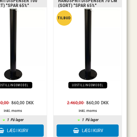
RITDISPENSER 100
HÅNDSPRITDISPENSER 70 CM
T) "SPAR 65%"
(SORT) "SPAR 65%"
DSTILLINGSMODEL
UDSTILLINGSMODEL
60,00
860,00
DKK
2.460,00
860,00
DKK
inkl. moms
inkl. moms
1
På lager
1
På lager