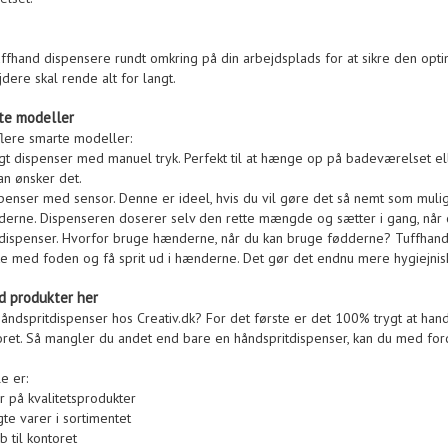
ffhand dispensere rundt omkring på din arbejdsplads for at sikre den optima
dere skal rende alt for langt.
te modeller
flere smarte modeller:
t dispenser med manuel tryk. Perfekt til at hænge op på badeværelset ell
an ønsker det.
spenser med sensor. Denne er ideel, hvis du vil gøre det så nemt som muligt 
derne. Dispenseren doserer selv den rette mængde og sætter i gang, når 
 dispenser. Hvorfor bruge hænderne, når du kan bruge fødderne? Tuffhand
ke med foden og få sprit ud i hænderne. Det gør det endnu mere hygiejnisk
d produkter her
åndspritdispenser hos Creativ.dk? For det første er det 100% trygt at handl
oret. Så mangler du andet end bare en håndspritdispenser, kan du med ford
e er:
r på kvalitetsprodukter
te varer i sortimentet
b til kontoret