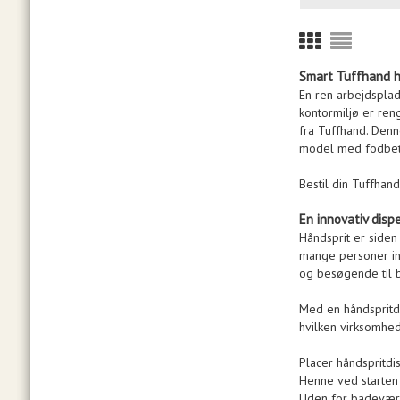
Smart Tuffhand h
En ren arbejdsplad
kontormiljø er ren
fra Tuffhand. Den
model med fodbet
Bestil din Tuffhan
En innovativ disp
Håndsprit er side
mange personer in
og besøgende til b
Med en håndspritdi
hvilken virksomhed 
Placer håndspritdi
Henne ved starten a
Uden for badevær