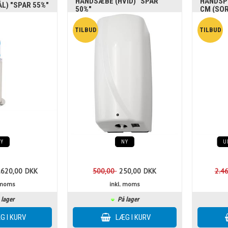
HÅNDSÆBE (HVID) "SPAR
HÅNDSP
L) "SPAR 55%"
50%"
CM (SOR
NY
NY
U
.620,00
DKK
500,00
250,00
DKK
2.4
. moms
inkl. moms
 lager
På lager