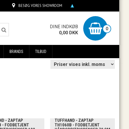
BESØG VORES SHOWROOM
0
DINE INDKØB
0
0,00
DKK
BRANDS
TILBUD
ND - ZAPTAP
TUFFHAND - ZAPTAP
 - FODBETJENT
TH1060B - FODBETJENT