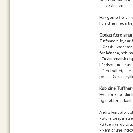
I receptionen.
Hav gerne flere Tu
hvis dine medarbej
Opdag flere smar
Tuffhand tilbyder 
- Klassisk væghæng
for hånden, hvis m
- En automatisk di
håndsprit ud i hæn
- Den fodbetjente
pedal. Du kan tryk
Køb dine Tuffhan
Hvorfor købe din h
og møbler til kont
Andre kundefordel
- Store besparelse
- Både nye og brug
- Nem online indkø