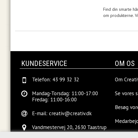
Find din smarte hå
om produkterne. Vi
KUNDESERVICE
OM OS
Telefon: 43 99 32 32
Om Creati
Mandag-Torsdag: 11:00-17:00
Se vores 
Fredag: 11:00-16:00
Besøg vo
E-mail:
creativ@creativ.dk
Medarbej
Vandmestervej 20, 2630 Taastrup
Ledige sti