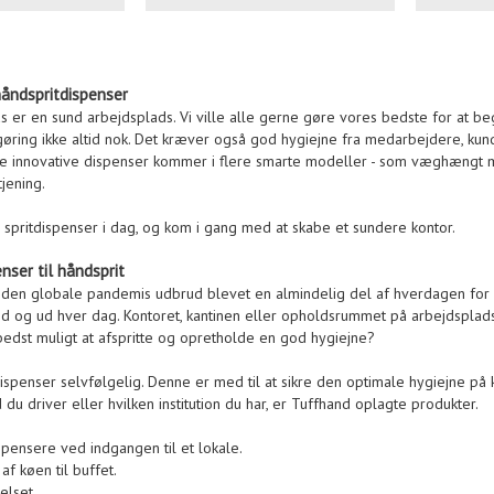
åndspritdispenser
s er en sund arbejdsplads. Vi ville alle gerne gøre vores bedste for at be
gøring ikke altid nok. Det kræver også god hygiejne fra medarbejdere, ku
ne innovative dispenser kommer i flere smarte modeller - som væghængt 
jening.
d spritdispenser i dag, og kom i gang med at skabe et sundere kontor.
enser til håndsprit
n den globale pandemis udbrud blevet en almindelig del af hverdagen for
d og ud hver dag. Kontoret, kantinen eller opholdsrummet på arbejdsplad
edst muligt at afspritte og opretholde en god hygiejne?
spenser selvfølgelig. Denne er med til at sikre den optimale hygiejne på ko
du driver eller hvilken institution du har, er Tuffhand oplagte produkter.
spensere ved indgangen til et lokale.
f køen til buffet.
elset.