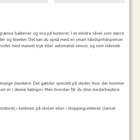
grænse bakterier og vira på kontoret. I et mindre såvel som større
nder og klienter. Det kan du opnå med en smart håndspritdispenser
model med manuel tryk eller automatisk sensor, og som stående
 mange danskere. Det gælder specielt på steder, hvor der kommer
sen er i denne kategori. Men hvordan får du dine medarbejdere
ntoret, i kantinen, på skolen eller i shoppingcenteret. Uanset