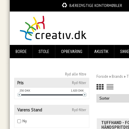
BÆREDYGTIGE KONTORMØBLER
BORDE
STOLE
OPBEVARING
AKUSTIK
SIKK
Ryd alle filtre
Forside
»
Brands
»
T
Pris
Ryd filter
250
DKK
1,620
DKK
Varens Stand
Ryd filter
Ny
TUFFHAND - F
HÅNDSPRITDI