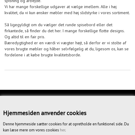
spisning og arbejde.
Vi har mange forskellige udgaver at vælge imellem. Alle i høj
kvalitet, da vi kun ønsker møbler med høj slidstyrke i vores sortiment.
Så ligegyldigt om du vælger det runde spisebord eller det
firkantede, så finder du det her. I mange forskellige flotte designs.
Og altid til en fair pris.
Bæredygtighed er en værdi vi vægter højt, så derfor er vi stolte af
vores brugte møbler og håber selvfølgelig at du, ligesom os, kan se
fordelene i at købe brugte kvalitetsborde.
KUNDESERVICE
OM OS
Hjemmesiden anvender cookies
BETINGELSER
Denne hjemmeside sætter cookies for at opretholde en funktionel side. Du
kan læse mere om vores cookies
her
.