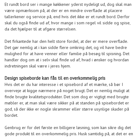
Et rundt bord ser i mange køkkener yderst nydeligt ud, dog skal man
være opmærksom på, at der er en mindre overflade at placere
tallerkener og service på, end hvis det ikke er et rundt bord. Derfor
skal du også finde ud af, hvor mange i som regel vil sidde og spise,
da det hjælper til at afgøre størrelsen.
Det firkantede har den helt store fordel, at der er mere overflade.
Det gør nemlig at i kan sidde flere omkring det, og vil have bedre
mulighed for at have venner eller familie på besøg til spisning. Det
handler dog om at i selv skal finde ud af, hvad i ønsker og hvordan
indretningen skal være i jeres hjem.
Design spiseborde kan fås til en overkommelig pris
Hvis det er du har interesse i et spisebord af et mærke, så bør I
overveje at kigge nærmere på noget brugt. Det er nemlig muligt at
finde brugte kvalitetsprodukter. Det som dog er vigtigt med brugte
møbler er, at man skal være sikker på at standen på spisebordet er
god, så der ikke er nogle skrammer eller større usynlige skader på
bordet.
Genbrug er for det første en billigere løsning, som kan sikre dig det
gode produkt til en overkommelig pris. Husk samtidig på, at det er en