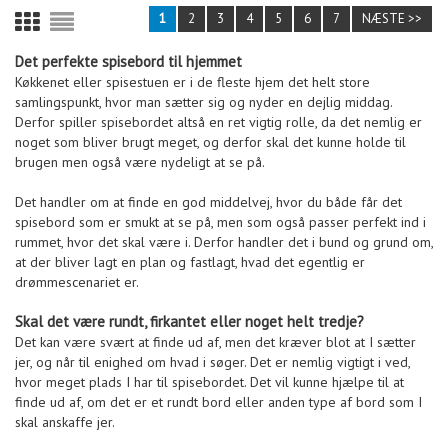
1
2
3
4
5
6
7
NÆSTE >>
Det perfekte spisebord til hjemmet
Køkkenet eller spisestuen er i de fleste hjem det helt store
samlingspunkt, hvor man sætter sig og nyder en dejlig middag.
Derfor spiller spisebordet altså en ret vigtig rolle, da det nemlig er
noget som bliver brugt meget, og derfor skal det kunne holde til
brugen men også være nydeligt at se på.
Det handler om at finde en god middelvej, hvor du både får det
spisebord som er smukt at se på, men som også passer perfekt ind i
rummet, hvor det skal være i. Derfor handler det i bund og grund om,
at der bliver lagt en plan og fastlagt, hvad det egentlig er
drømmescenariet er.
Skal det være rundt, firkantet eller noget helt tredje?
Det kan være svært at finde ud af, men det kræver blot at I sætter
jer, og når til enighed om hvad i søger. Det er nemlig vigtigt i ved,
hvor meget plads I har til spisebordet. Det vil kunne hjælpe til at
finde ud af, om det er et rundt bord eller anden type af bord som I
skal anskaffe jer.