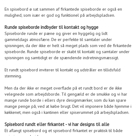
En spisebord ø sat sammen af firkantede spiseborde er også en
mulighed, som især er god og funktionel på arbejdspladsen.
Runde spiseborde indbyder til kontakt og hygge
Spiseborde runde er pæne og giver en hyggelig og lidt
gammeldags atmosfære. De er perfekte til samtaler under
spisningen, da der ikke er helt så meget plads som ved de firkantede
spiseborde. Runde spiseborde er skabt til kontakt og samtaler under
spisningen og samtidigt er de spændende indretningsmæssigt.
Et rundt spisebord inviterer til kontakt og udstråler en tillidsfuld
stemning.
Men da der ikke er meget overflade på et rundt bord er de ikke
velegnede som arbejdsborde. Til gengæld er de smukke og vi har
mange runde borde i ellers dyre designmærker, som du kan spare
mange penge på, ved at købe brugt. Det vil imponere både hjemme i
køkkenet, men også i kantinen eller spiserummet på arbejdspladsen.
Spisebord rundt eller firkantet - vi har designs til alle
Et aflangt spisebord og et spisebord firkantet er praktisk til både