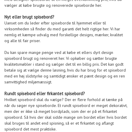
vælger at købe brugte og renoverede spiseborde her.
Nyt eller brugt spisebord?
Uanset om du leder efter spiseborde til hjemmet eller til
virksomheden så finder du med garanti det helt rigtige her. Vi har
nemlig et kæmpe udvalg med forskellige designs, mærker, kvalitet
og alle til fair priser.
Du kan spare mange penge ved at købe et ellers dyrt design
spisebord brugt og renoveret her. Vi opkøber og sætter brugte
kvalitetsmøbler i stand og sælger det til en billig pris. Det kan godt
betale sig at vælge denne løsning, hvis du har brug for et spisebord
med en høj slidstyrke og samtidigt ønsker et pænt design og en ren
samvittighed miljømæssigt.
Rundt spisebord eller firkantet spisebord?
Hvilket spisebord skal du vælge? Der er flere forhold at tænke på
når du søger nye spiseborde. Et rundt spisebord er meget dekorativt,
men der er ikke så meget bordplads, som der er på et firkantet
spisebord. Så hvis der skal sidde mange om bordet eller hvis bordet
skal bruges til andet end spisning, så er et firkantet og aflangt
spisebord det mest praktiske.