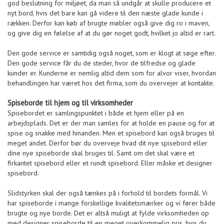
god beslutning for miljøet, da man så undgår at skulle producere et
nyt bord, hvis det bare kan gå videre til den næste glade kunde i
rækken. Derfor kan køb af brugte møbler også give dig ro i maven,
og give dig en følelse af at du gør noget godt, hvilket jo altid er rart.
Den gode service er samtidig også noget, som er klogt at søge efter.
Den gode service får du de steder, hvor de tilfredse og glade
kunder er. Kunderne er nemlig altid dem som for alvor viser, hvordan
behandlingen har været hos det firma, som du overvejer at kontakte.
Spiseborde til hjem og til virksomheder
Spisebordet er samlingspunktet i både et hjem eller på en
arbejdsplads. Det er der man samles for at holde en pause og for at
spise og snakke med hinanden. Men et spisebord kan også bruges til
meget andet. Derfor bør du overveje hvad dit nye spisebord eller
dine nye spiseborde skal bruges til. Samt om det skal være et
firkantet spisebord eller et rundt spisebord. Eller måske et designer
spisebord.
Slidstyrken skal der også tænkes på i forhold til bordets formål. Vi
har spiseborde i mange forskellige kvalitetsmærker og vi fører både
brugte og nye borde. Det er altså muligt at fylde virksomheden op
med designer spiseborde til en meget overkommelig pris, hvis du