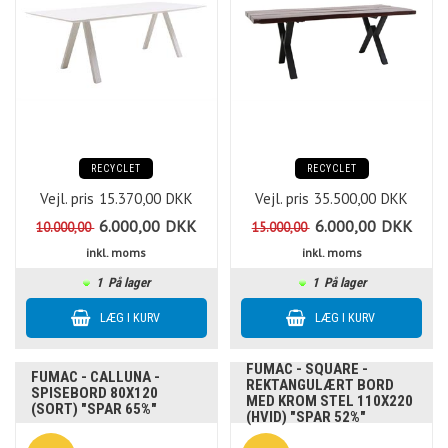
RECYCLET
RECYCLET
Vejl. pris
15.370,00
DKK
Vejl. pris
35.500,00
DKK
6.000,00
DKK
6.000,00
DKK
10.000,00
15.000,00
inkl. moms
inkl. moms
1
På lager
1
På lager
FUMAC - SQUARE -
FUMAC - CALLUNA -
REKTANGULÆRT BORD
SPISEBORD 80X120
MED KROM STEL 110X220
(SORT) "SPAR 65%"
(HVID) "SPAR 52%"