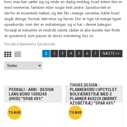
hvor man kan sætte sig og nede en dejlig middag, hvad enten den er
med vennerne, familien eller nogle helt andre. Spisebordet er
derfor et essentielt møbel, og det fås i mange varianter, både hvad
angår design, format, størrelse og farver. Der er lige så mange typer
spiseborde, som der er indretninger, og vi har i denne kategori
forsøgt at indsamle et neutralt udsnit, sådan at alle kunder kan finde
et spisebord, som passer til deres indretning, hos os.
Forside
»
Hjemmet
»
Spiseborde
1
2
3
4
5
6
7
NÆSTE >>
THORS DESIGN -
PEDRALI - ARKI - DESIGN
PLANKEBORD I UPCYCLET
LANG BORD 100X240
BOLVÆRKSTRÆ MED 3
(HVID) "SPAR 40%"
PLANKER 86X220 (MØRKT
AZOBÉTRÆ) "SPAR 60%"