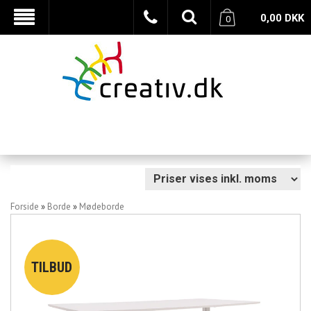
0,00
DKK
0
Forside
»
Borde
»
Mødeborde