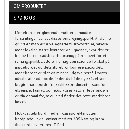
OM PRODUKTET
SPØRG OS
Mødeborde er glimrende møbler til mindre
forsamlinger, uanset disses omdrejningspunkt. Af denne
grund er møblerne velegnede til frokoststuer, mindre
mødelokaler, større kontorer og lignende, hvor der er
behov for en pladsbevidst løsning på behovet for et
samlingspunkt. Dette er nemlig den slående forskel på
mødebordet og dets storebror, konferencebordet;
mødebordet er blot en mindre udgave heraf. I vores
udvalg af mødeborde finder du både nye såvel som
brugte mødeborde fra kvalitetsproducenter som for
eksempel Fumac, og netop vores valg af leverandører
er din garanti for, at du altid finder det rette mødebord
hos os.
Flot kvalitets bord med en klassisk rektangulær
bordplade i hvid laminat med ret ABS kant og krom
firkantede søjler med T-Fod.