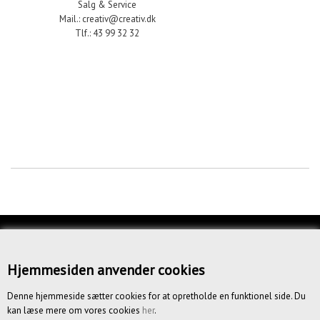
Salg & Service
Mail.: creativ@creativ.dk
Tlf.: 43 99 32 32
KUNDESERVICE
OM OS
Hjemmesiden anvender cookies
BETINGELSER
Denne hjemmeside sætter cookies for at opretholde en funktionel side. Du
kan læse mere om vores cookies
her
.