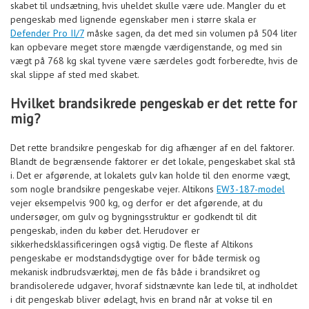
skabet til undsætning, hvis uheldet skulle være ude. Mangler du et
pengeskab med lignende egenskaber men i større skala er
Defender Pro II/7
måske sagen, da det med sin volumen på 504 liter
kan opbevare meget store mængde værdigenstande, og med sin
vægt på 768 kg skal tyvene være særdeles godt forberedte, hvis de
skal slippe af sted med skabet.
Hvilket brandsikrede pengeskab er det rette for
mig?
Det rette brandsikre pengeskab for dig afhænger af en del faktorer.
Blandt de begrænsende faktorer er det lokale, pengeskabet skal stå
i. Det er afgørende, at lokalets gulv kan holde til den enorme vægt,
som nogle brandsikre pengeskabe vejer. Altikons
EW3-187-model
vejer eksempelvis 900 kg, og derfor er det afgørende, at du
undersøger, om gulv og bygningsstruktur er godkendt til dit
pengeskab, inden du køber det. Herudover er
sikkerhedsklassificeringen også vigtig. De fleste af Altikons
pengeskabe er modstandsdygtige over for både termisk og
mekanisk indbrudsværktøj, men de fås både i brandsikret og
brandisolerede udgaver, hvoraf sidstnævnte kan lede til, at indholdet
i dit pengeskab bliver ødelagt, hvis en brand når at vokse til en