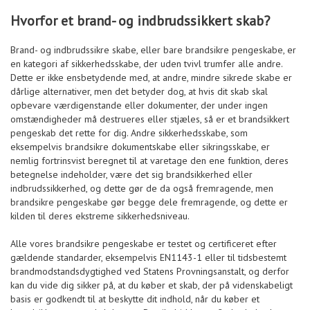
Hvorfor et brand- og indbrudssikkert skab?
Brand- og indbrudssikre skabe, eller bare brandsikre pengeskabe, er
en kategori af sikkerhedsskabe, der uden tvivl trumfer alle andre.
Dette er ikke ensbetydende med, at andre, mindre sikrede skabe er
dårlige alternativer, men det betyder dog, at hvis dit skab skal
opbevare værdigenstande eller dokumenter, der under ingen
omstændigheder må destrueres eller stjæles, så er et brandsikkert
pengeskab det rette for dig. Andre sikkerhedsskabe, som
eksempelvis brandsikre dokumentskabe eller sikringsskabe, er
nemlig fortrinsvist beregnet til at varetage den ene funktion, deres
betegnelse indeholder, være det sig brandsikkerhed eller
indbrudssikkerhed, og dette gør de da også fremragende, men
brandsikre pengeskabe gør begge dele fremragende, og dette er
kilden til deres ekstreme sikkerhedsniveau.
Alle vores brandsikre pengeskabe er testet og certificeret efter
gældende standarder, eksempelvis EN1143-1 eller til tidsbestemt
brandmodstandsdygtighed ved Statens Provningsanstalt, og derfor
kan du vide dig sikker på, at du køber et skab, der på videnskabeligt
basis er godkendt til at beskytte dit indhold, når du køber et