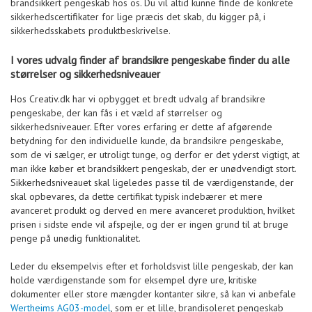
brandsikkert pengeskab hos os. Du vil altid kunne finde de konkrete
sikkerhedscertifikater for lige præcis det skab, du kigger på, i
sikkerhedsskabets produktbeskrivelse.
I vores udvalg finder af brandsikre pengeskabe finder du alle
størrelser og sikkerhedsniveauer
Hos Creativ.dk har vi opbygget et bredt udvalg af brandsikre
pengeskabe, der kan fås i et væld af størrelser og
sikkerhedsniveauer. Efter vores erfaring er dette af afgørende
betydning for den individuelle kunde, da brandsikre pengeskabe,
som de vi sælger, er utroligt tunge, og derfor er det yderst vigtigt, at
man ikke køber et brandsikkert pengeskab, der er unødvendigt stort.
Sikkerhedsniveauet skal ligeledes passe til de værdigenstande, der
skal opbevares, da dette certifikat typisk indebærer et mere
avanceret produkt og derved en mere avanceret produktion, hvilket
prisen i sidste ende vil afspejle, og der er ingen grund til at bruge
penge på unødig funktionalitet.
Leder du eksempelvis efter et forholdsvist lille pengeskab, der kan
holde værdigenstande som for eksempel dyre ure, kritiske
dokumenter eller store mængder kontanter sikre, så kan vi anbefale
Wertheims AG03-model
, som er et lille, brandisoleret pengeskab