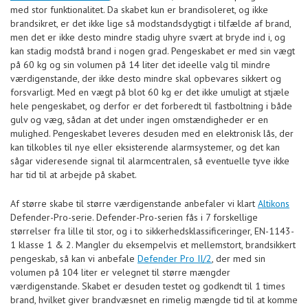
med stor funktionalitet. Da skabet kun er brandisoleret, og ikke
brandsikret, er det ikke lige så modstandsdygtigt i tilfælde af brand,
men det er ikke desto mindre stadig uhyre svært at bryde ind i, og
kan stadig modstå brand i nogen grad. Pengeskabet er med sin vægt
på 60 kg og sin volumen på 14 liter det ideelle valg til mindre
værdigenstande, der ikke desto mindre skal opbevares sikkert og
forsvarligt. Med en vægt på blot 60 kg er det ikke umuligt at stjæle
hele pengeskabet, og derfor er det forberedt til fastboltning i både
gulv og væg, sådan at det under ingen omstændigheder er en
mulighed. Pengeskabet leveres desuden med en elektronisk lås, der
kan tilkobles til nye eller eksisterende alarmsystemer, og det kan
sågar videresende signal til alarmcentralen, så eventuelle tyve ikke
har tid til at arbejde på skabet.
Af større skabe til større værdigenstande anbefaler vi klart
Altikons
Defender-Pro-serie. Defender-Pro-serien fås i 7 forskellige
størrelser fra lille til stor, og i to sikkerhedsklassificeringer, EN-1143-
1 klasse 1 & 2. Mangler du eksempelvis et mellemstort, brandsikkert
pengeskab, så kan vi anbefale
Defender Pro II/2
, der med sin
volumen på 104 liter er velegnet til større mængder
værdigenstande. Skabet er desuden testet og godkendt til 1 times
brand, hvilket giver brandvæsnet en rimelig mængde tid til at komme