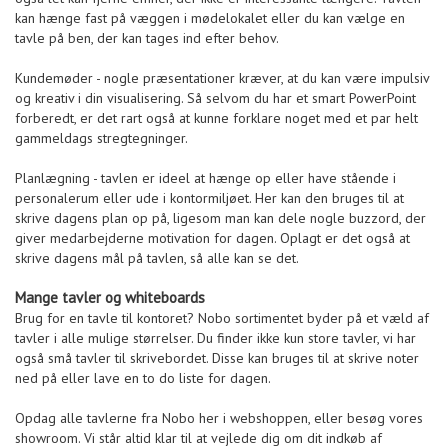
kan hænge fast på væggen i mødelokalet eller du kan vælge en
tavle på ben, der kan tages ind efter behov.
Kundemøder - nogle præsentationer kræver, at du kan være impulsiv
og kreativ i din visualisering. Så selvom du har et smart PowerPoint
forberedt, er det rart også at kunne forklare noget med et par helt
gammeldags stregtegninger.
Planlægning - tavlen er ideel at hænge op eller have stående i
personalerum eller ude i kontormiljøet. Her kan den bruges til at
skrive dagens plan op på, ligesom man kan dele nogle buzzord, der
giver medarbejderne motivation for dagen. Oplagt er det også at
skrive dagens mål på tavlen, så alle kan se det.
Mange tavler og whiteboards
Brug for en tavle til kontoret? Nobo sortimentet byder på et væld af
tavler i alle mulige størrelser. Du finder ikke kun store tavler, vi har
også små tavler til skrivebordet. Disse kan bruges til at skrive noter
ned på eller lave en to do liste for dagen.
Opdag alle tavlerne fra Nobo her i webshoppen, eller besøg vores
showroom. Vi står altid klar til at vejlede dig om dit indkøb af