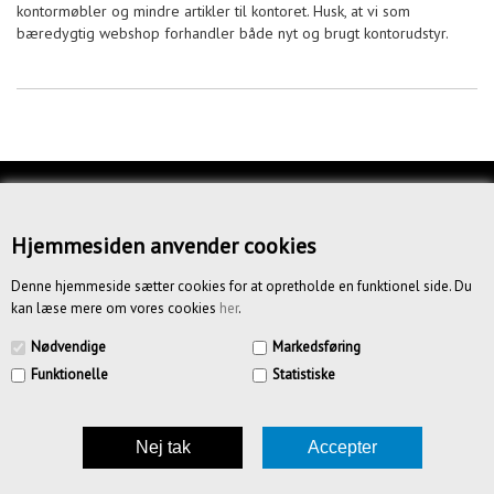
kontormøbler og mindre artikler til kontoret. Husk, at vi som
bæredygtig webshop forhandler både nyt og brugt kontorudstyr.
KUNDESERVICE
OM OS
Hjemmesiden anvender cookies
BETINGELSER
Denne hjemmeside sætter cookies for at opretholde en funktionel side. Du
kan læse mere om vores cookies
her
.
NYHEDSBREV
Nødvendige
Markedsføring
Funktionelle
Statistiske
CREATIV.DK APS | Vandmestervej 20 | 2630 Tåstrup | CVR
39185636