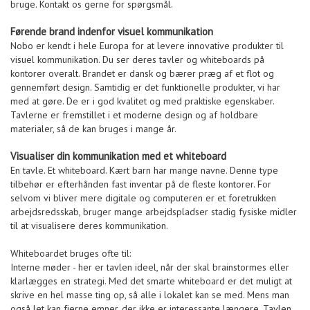
bruge. Kontakt os gerne for spørgsmål.
Førende brand indenfor visuel kommunikation
Nobo er kendt i hele Europa for at levere innovative produkter til
visuel kommunikation. Du ser deres tavler og whiteboards på
kontorer overalt. Brandet er dansk og bærer præg af et flot og
gennemført design. Samtidig er det funktionelle produkter, vi har
med at gøre. De er i god kvalitet og med praktiske egenskaber.
Tavlerne er fremstillet i et moderne design og af holdbare
materialer, så de kan bruges i mange år.
Visualiser din kommunikation med et whiteboard
En tavle. Et whiteboard. Kært barn har mange navne. Denne type
tilbehør er efterhånden fast inventar på de fleste kontorer. For
selvom vi bliver mere digitale og computeren er et foretrukken
arbejdsredsskab, bruger mange arbejdspladser stadig fysiske midler
til at visualisere deres kommunikation.
Whiteboardet bruges ofte til:
Interne møder - her er tavlen ideel, når der skal brainstormes eller
klarlægges en strategi. Med det smarte whiteboard er det muligt at
skrive en hel masse ting op, så alle i lokalet kan se med. Mens man
også let kan fjerne emner, der ikke er interessante længere. Tavlen