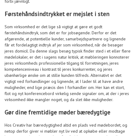
forbi jævnligt.
Førstehåndsindtrykket er mejslet i sten
Som virksomhed er det lige så vigtigt at gøre et godt
førstehåndsindtryk, som det er for jobsøgende. Derfor er det
afgørende, at potentielle kunder, samarbejdspartnere og lignende
får et fordelagtigt indtryk af jer som virksomhed, når de besøger
jeres domicil. Da denne slags besøg typisk finder sted i et eller flere
mødelokaler, er det i sagens natur kritisk, at møbleringen konnoterer
jeres virksomheds professionelle tilgang til forretningen, jeres
kompetenceniveau i kontrast til jeres konkurrenter, og jeres
ubønhørlige ønske om at stille kunden tilfreds. Alternativt er det
vigtigt ved forhandlinger og lignende, at I lader til at have andre
muligheder, end lige præcis den I forhandler om. Her kan et stort,
flot og nyt konferencebord virkelig sende signaler om, at der i jeres
virksomhed ikke mangler noget, og da slet ikke muligheder.
Gør dine fremtidige møder bæredygtige
Hos Creativ har bæredygtighed altid en plads ved mødebordet, og
netop derfor giver vi møbler nyt liv ved at opkøbe eller modtage