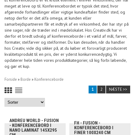
Et konferencebord er et kritisk element i enhver virksomhed, der har
meget at leve op til. Konferencebordet er typisk det sted, hvor
afgørende forhandlinger eller vigtige kundeaftaler finder sted, og
netop derfor er det alfa omega, at kunden eller
samarbejdspartneren får et indtryk af en virksomhed, der har styr på
sine sager, når de træder ind i mødelokalet. Hos Creativ.dk har vi
derfor et bredt udvalg af konferenceborde i et væld af mål, farver,
formater, stelfarver og stelformer. Du kan desuden, når du handler
hos Creativ, vide dig sikker på, at du køber et forsvarligt produceret
kvalitetsprodukt til en pris, der er yderst konkurrencedygtig. Vi
opdaterer hele tiden vores produktkategorier, så kig forbi løbende,
og gør et kup.
Forside
»
Borde
»
Konferenceborde
1
2
NÆSTE >>
ANDREU WORLD - FUSION
FH - FUSION -
- KONFERENCEBORD I
KONFERENCEBORD I
NANO LAMINAT 145X295
FINER 100X240 CM