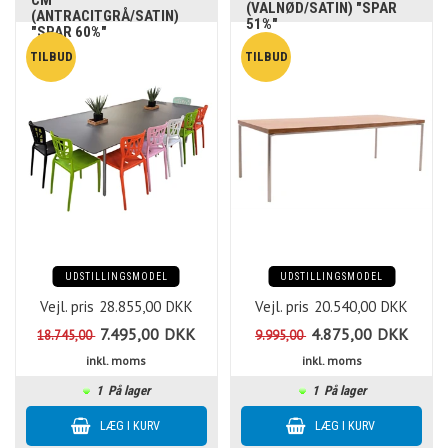
CM
(VALNØD/SATIN) "SPAR
(ANTRACITGRÅ/SATIN)
51%"
"SPAR 60%"
UDSTILLINGSMODEL
UDSTILLINGSMODEL
Vejl. pris
28.855,00
DKK
Vejl. pris
20.540,00
DKK
7.495,00
DKK
4.875,00
DKK
18.745,00
9.995,00
inkl. moms
inkl. moms
1
På lager
1
På lager