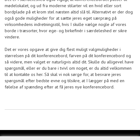
mødelokalet, og ud fra moderne stilarter vil en hvid eller sort
bordplade på et krom stel næsten altid slå til. Alternativt er der dog
også gode muligheder for at sætte jeres eget særpræg på
virksomhedens indretningsstil, hvis I skulle vælge nogle af vores
borde i træsorter, hvor ege- og birkefinér i særdeleshed er sikre
vindere.
Det er vores opgave at give dig flest muligt valgmuligheder i
størrelsen på dit konferencebord, farven på dit konferencebord og
så videre, men valget er naturligvis altid dit. Skulle du alligevel have
spørgsmål, eller er du bare i tvivl om noget, er du altid velkommen
til at kontakte os her. Så skal vi nok sørge for, at besvare jeres
spørgsmål efter bedste evne og tilsikre, at I lægger på med en
følelse af spænding efter at få jeres nye konferencebord.
KUNDESERVICE