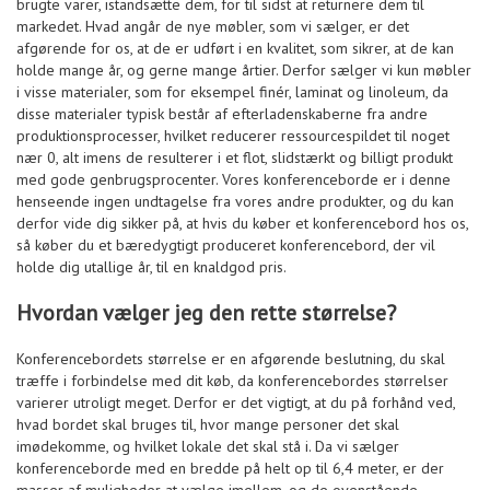
brugte varer, istandsætte dem, for til sidst at returnere dem til
markedet. Hvad angår de nye møbler, som vi sælger, er det
afgørende for os, at de er udført i en kvalitet, som sikrer, at de kan
holde mange år, og gerne mange årtier. Derfor sælger vi kun møbler
i visse materialer, som for eksempel finér, laminat og linoleum, da
disse materialer typisk består af efterladenskaberne fra andre
produktionsprocesser, hvilket reducerer ressourcespildet til noget
nær 0, alt imens de resulterer i et flot, slidstærkt og billigt produkt
med gode genbrugsprocenter. Vores konferenceborde er i denne
henseende ingen undtagelse fra vores andre produkter, og du kan
derfor vide dig sikker på, at hvis du køber et konferencebord hos os,
så køber du et bæredygtigt produceret konferencebord, der vil
holde dig utallige år, til en knaldgod pris.
Hvordan vælger jeg den rette størrelse?
Konferencebordets størrelse er en afgørende beslutning, du skal
træffe i forbindelse med dit køb, da konferencebordes størrelser
varierer utroligt meget. Derfor er det vigtigt, at du på forhånd ved,
hvad bordet skal bruges til, hvor mange personer det skal
imødekomme, og hvilket lokale det skal stå i. Da vi sælger
konferenceborde med en bredde på helt op til 6,4 meter, er der