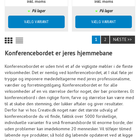
inkl. moms
inkl. moms
På lager
På lager
1
2
NÆSTE >>
Konferencebordet er jeres hjemmebane
Konferencebordet er uden tvivl et af de vigtigste møbler i de fleste
virksomheder. Det er nemlig ved konferencebordet, at I skal føle jer
trygge og imponere mødedeltagerne med jeres professionalisme,
værdier og forretningstilgang. Konferencebordet er for alle
virksomheder af en vis størrelse derfor noget, der bør prioriteres. Et
konferencebord i den rigtige form, farve og størrelse kan være med
til at skabe den stemning, der lukker aftaler og giver resultater.
Derfor har vi hos Creativ.dk noget nær det største udvalg af
konferenceborde du vil finde, faktisk over 5000 forskellige,
individuelle varianter fra små firemandsborde til enorme borde, der
uden problemer kan imødekomme 20 mennesker. Vil tilføjer tilmed
løbende nye produkter, så hold dig løbende opdateret ved at kigge