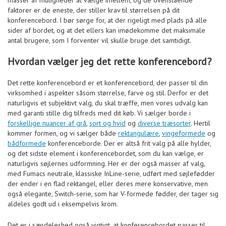
masser af muligheder at vælge imellem, og de ovenstående
faktorer er de eneste, der stiller krav til størrelsen på dit
konferencebord. I bør sørge for, at der rigeligt med plads på alle
sider af bordet, og at det ellers kan imødekomme det maksimale
antal brugere, som I forventer vil skulle bruge det samtidigt.
Hvordan vælger jeg det rette konferencebord?
Det rette konferencebord er et konferencebord, der passer til din
virksomhed i aspekter såsom størrelse, farve og stil. Derfor er det
naturligvis et subjektivt valg, du skal træffe, men vores udvalg kan
med garanti stille dig tilfreds med dit køb. Vi sælger borde i
forskellige nuancer af grå
,
sort og hvid
og
diverse træsorter
. Hertil
kommer formen, og vi sælger både
rektangulære
,
vingeformede
og
bådformede
konferenceborde. Der er altså frit valg på alle hylder,
og det sidste element i konferencebordet, som du kan vælge, er
naturligvis søjlernes udformning. Her er der også masser af valg,
med Fumacs neutrale, klassiske InLine-serie, udført med søjlefødder
der ender i en flad rektangel, eller deres mere konservative, men
også elegante, Switch-serie, som har V-formede fødder, der tager sig
aldeles godt ud i eksempelvis krom.
Det er i særdeleshed også vigtigt, at konferencebordet passer til