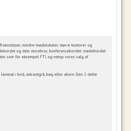
rokoststuer, mindre mødelokaler, større kontorer og
mødebordet og dets storebror, konferencebordet; mødebordet
ter som for eksempel FTI, og netop vores valg af
minat i hvid, antracitgrå, bøg eller ahorn. Den 2-delte