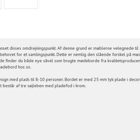
nset disses omdrejningspunkt. Af denne grund er møblerne velegnede til f
å behovet for et samlingspunkt. Dette er nemlig den slående forskel på 
de finder du både nye såvel som brugte mødeborde fra kvalitetsproducen
 mødebord hos os.
ign med plads til 8-10 personer. Bordet er med 25 mm tyk plade i decor la
 består af tre søjleben med pladefod i krom.