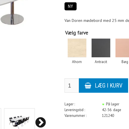
NY
Van Doren mødebord med 25 mm deco
Vælg farve
Ahorn
Antracit
Bøg
Lager :
På lager
Leveringstid :
42-56 dage
Varenummer :
121240