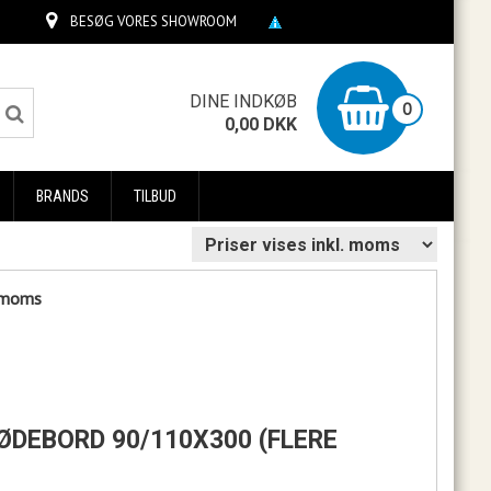
BESØG VORES SHOWROOM
0
DINE INDKØB
0
0,00
DKK
BRANDS
TILBUD
. moms
MØDEBORD 90/110X300 (FLERE