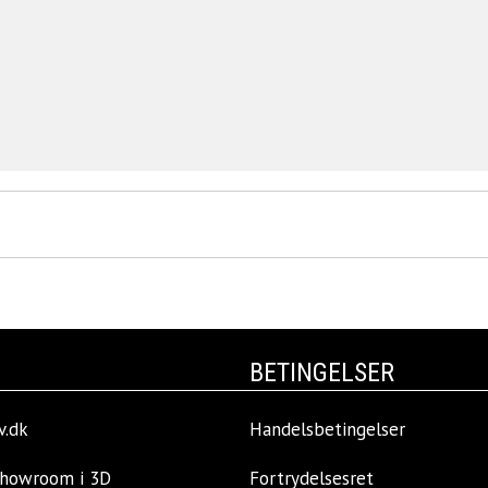
BETINGELSER
v.dk
Handelsbetingelser
showroom i 3D
Fortrydelsesret