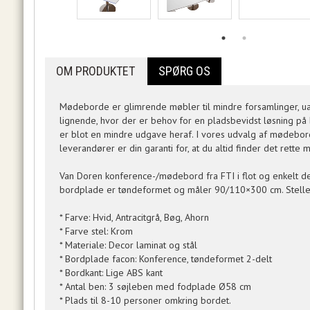
OM PRODUKTET
SPØRG OS
Mødeborde er glimrende møbler til mindre forsamlinger, ua
lignende, hvor der er behov for en pladsbevidst løsning p
er blot en mindre udgave heraf. I vores udvalg af mødebor
leverandører er din garanti for, at du altid finder det rette
Van Doren konference-/mødebord fra FTI i flot og enkelt des
bordplade er tøndeformet og måler 90/110×300 cm. Stellet
* Farve: Hvid, Antracitgrå, Bøg, Ahorn
* Farve stel: Krom
* Materiale: Decor laminat og stål
* Bordplade facon: Konference, tøndeformet 2-delt
* Bordkant: Lige ABS kant
* Antal ben: 3 søjleben med fodplade Ø58 cm
* Plads til 8-10 personer omkring bordet.