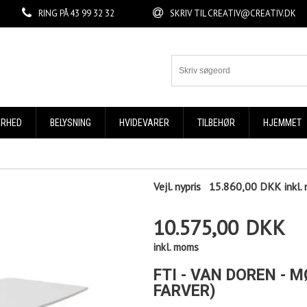
RING PÅ
43 99 32 32
SKRIV TIL
CREATIV@CREATIV.DK
ERHED
BELYSNING
HVIDEVARER
TILBEHØR
HJEMMET
Vejl. nypris
15.860,00 DKK
inkl
10.575,00
DKK
inkl. moms
FTI - VAN DOREN - 
FARVER)