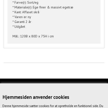
* Farve(r): Sort/eg
* Materiale(r): Ege finer & massivt egetræ
* Kant: Affaset skrå
* Varen er ny
* Garanti 2 år
* Udgået
Mål.: 120B x 80D x 75H i cm
KUNDESERVICE
OM OS
Hjemmesiden anvender cookies
BETINGELSER
Denne hjemmeside sætter cookies for at opretholde en funktionel side. Du