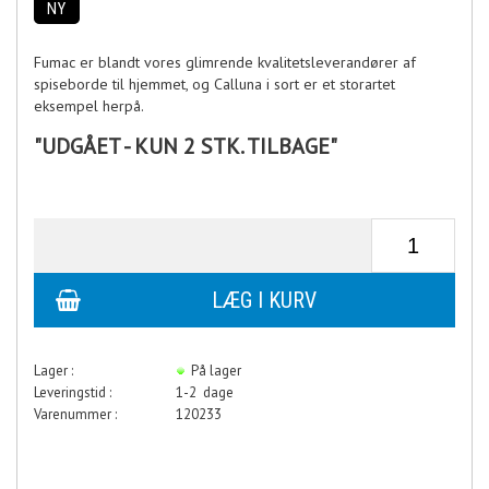
NY
Fumac er blandt vores glimrende kvalitetsleverandører af
spiseborde til hjemmet, og Calluna i sort er et storartet
eksempel herpå.
"UDGÅET - KUN 2 STK. TILBAGE"
Lager :
På lager
Leveringstid :
1-2 dage
Varenummer :
120233