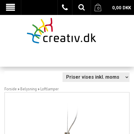
0,00
DKK
0
Forside
»
Belysning
»
Loftlamper