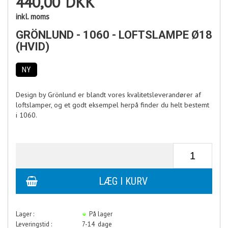
440,00
DKK
inkl. moms
GRÖNLUND - 1060 - LOFTSLAMPE Ø18
(HVID)
NY
Design by Grönlund er blandt vores kvalitetsleverandører af
loftslamper, og et godt eksempel herpå finder du helt bestemt
i 1060.
Lager :
På lager
Leveringstid :
7-14 dage