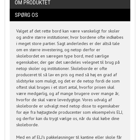
OM PRODUKTET
SPØRG OS
Valget af det rette bord kan være vanskeligt for skoler
og andre større institutioner, hvor bordene ofte indkøbes
i meget store partier. Sagt anderledes er der altså tale
om en større investering, og netop derfor er
skolebordet en særegen type bord, med særlige
egenskaber, der gør det særdeles velegnet til brug på
netop skoler og institutioner. Skoleborde er ofte
produceret til så lav en pris og med så høj en grad af
slidstyrke som muligt, og det er de netop fordi de som
oftest skal bruges i et stort antal, hvorfor prisen skal
være medgørlig, og af mange brugere over mange år,
hvorfor de skal være levedygtige. Vores udvalg af
skoleborde er udvalgt med netop disse to egenskaber
for øje fra højtagtede producenter som eksempelvis ELJ,
og derfor kan du trygt vælge os, når du skal købe dine
skoleborde.
Med en af ELJ's pakkeløsninger til kantine eller skole får