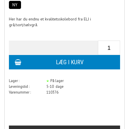
NY
Her har du endnu et kvalitetsskolebord fra ELJ i
grå/sort/sølvgrå.
Lager :
På lager
Leveringstid :
5-10 dage
Varenummer :
110376