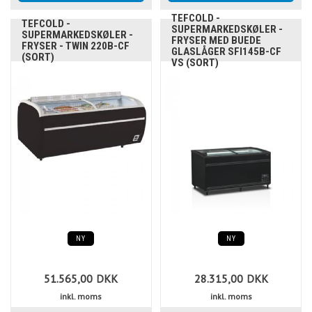
TEFCOLD -
TEFCOLD -
SUPERMARKEDSKØLER -
SUPERMARKEDSKØLER -
FRYSER MED BUEDE
FRYSER - TWIN 220B-CF
GLASLÅGER SFI145B-CF
(SORT)
VS (SORT)
NY
NY
51.565,00
DKK
28.315,00
DKK
inkl. moms
inkl. moms