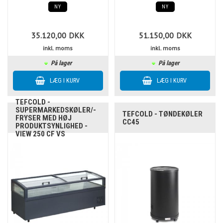
NY
NY
35.120,00
DKK
51.150,00
DKK
inkl. moms
inkl. moms
På lager
På lager
TEFCOLD -
SUPERMARKEDSKØLER/-
TEFCOLD - TØNDEKØLER
FRYSER MED HØJ
CC45
PRODUKTSYNLIGHED -
VIEW 250 CF VS