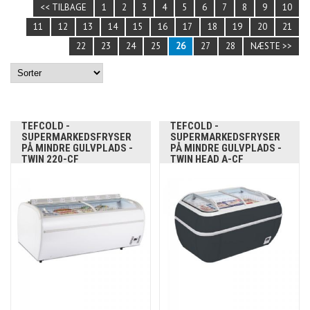
<< TILBAGE
1
2
3
4
5
6
7
8
9
10
11
12
13
14
15
16
17
18
19
20
21
22
23
24
25
26
27
28
NÆSTE >>
TEFCOLD -
TEFCOLD -
SUPERMARKEDSFRYSER
SUPERMARKEDSFRYSER
PÅ MINDRE GULVPLADS -
PÅ MINDRE GULVPLADS -
TWIN 220-CF
TWIN HEAD A-CF