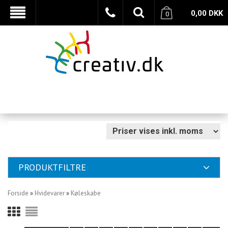
0,00
DKK
0
PRODUKTFILTRE
Forside
»
Hvidevarer
»
Køleskabe