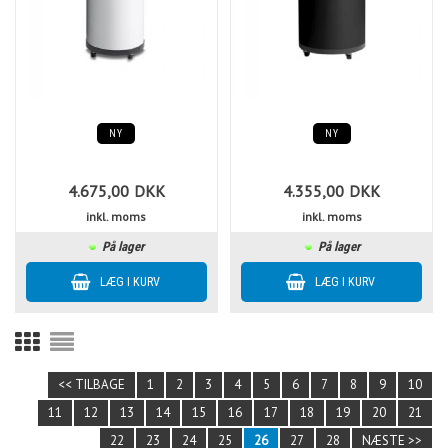
NY
NY
4.675,00
DKK
4.355,00
DKK
inkl. moms
inkl. moms
På lager
På lager
<< TILBAGE
1
2
3
4
5
6
7
8
9
10
11
12
13
14
15
16
17
18
19
20
21
22
23
24
25
26
27
28
NÆSTE >>