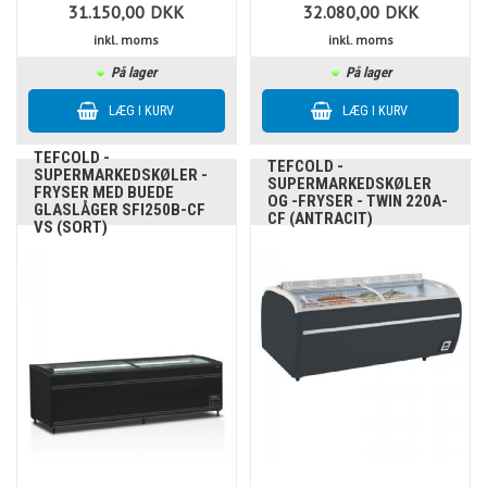
31.150,00
DKK
32.080,00
DKK
inkl. moms
inkl. moms
På lager
På lager
TEFCOLD -
TEFCOLD -
SUPERMARKEDSKØLER -
SUPERMARKEDSKØLER
FRYSER MED BUEDE
OG -FRYSER - TWIN 220A-
GLASLÅGER SFI250B-CF
CF (ANTRACIT)
VS (SORT)