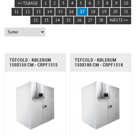
<< TILBAGE
1
2
3
4
5
6
7
8
9
10
11
12
13
14
15
16
17
18
19
20
21
22
23
24
25
26
27
28
NÆSTE >>
TEFCOLD - KØLERUM
TEFCOLD - KØLERUM
150X150 CM - CRPF1515
150X180 CM - CRPF1518