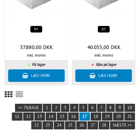
NY
NY
37.880,00
DKK
40.055,00
DKK
inkl. moms
inkl. moms
På lager
Ikke på lager
<< TILBAGE
1
2
3
4
5
6
7
8
9
10
11
12
13
14
15
16
17
18
19
20
21
22
23
24
25
26
27
28
NÆSTE >>