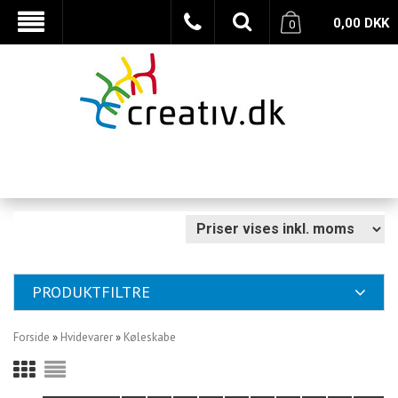
0,00
DKK
0
PRODUKTFILTRE
Forside
»
Hvidevarer
»
Køleskabe