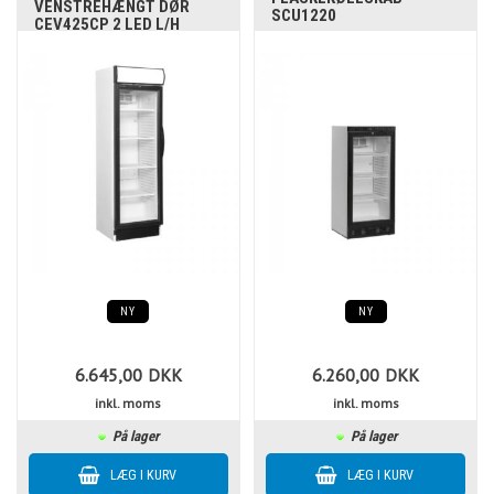
VENSTREHÆNGT DØR
SCU1220
CEV425CP 2 LED L/H
NY
NY
6.645,00
DKK
6.260,00
DKK
inkl. moms
inkl. moms
På lager
På lager