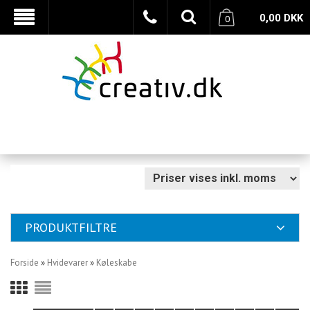
0,00
DKK
0
PRODUKTFILTRE
Forside
»
Hvidevarer
»
Køleskabe