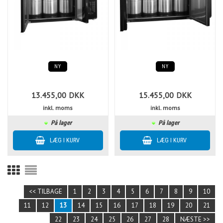
NY
NY
13.455,00
DKK
15.455,00
DKK
inkl. moms
inkl. moms
På lager
På lager
<< TILBAGE
1
2
3
4
5
6
7
8
9
10
11
12
13
14
15
16
17
18
19
20
21
22
23
24
25
26
27
28
NÆSTE >>