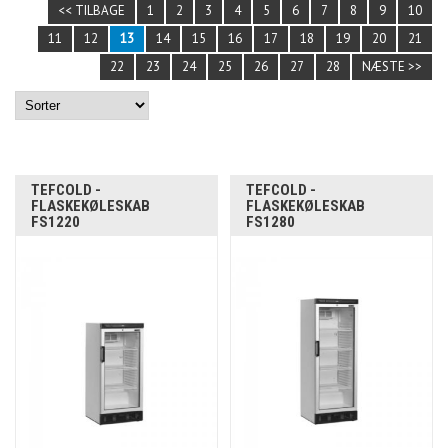
<< TILBAGE
1
2
3
4
5
6
7
8
9
10
11
12
13
14
15
16
17
18
19
20
21
22
23
24
25
26
27
28
NÆSTE >>
TEFCOLD -
TEFCOLD -
FLASKEKØLESKAB
FLASKEKØLESKAB
FS1220
FS1280