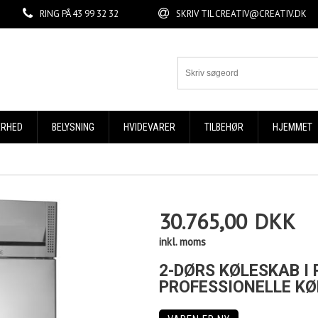
RING PÅ
43 99 32 32
SKRIV TIL
CREATIV@CREATIV.DK
ERHED
BELYSNING
HVIDEVARER
TILBEHØR
HJEMMET
30.765,00
DKK
inkl. moms
2-DØRS KØLESKAB I 
PROFESSIONELLE KØ