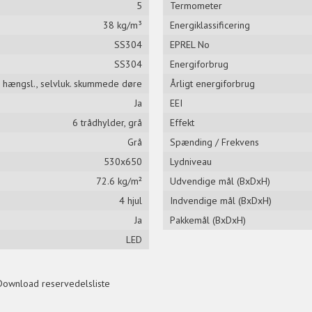
5
Termometer
38 kg/m³
Energiklassificering
SS304
EPREL No
SS304
Energiforbrug
 hængsl., selvluk. skummede døre
Årligt energiforbrug
Ja
EEI
6 trådhylder, grå
Effekt
Grå
Spænding / Frekvens
530x650
Lydniveau
72.6 kg/m²
Udvendige mål (BxDxH)
4 hjul
Indvendige mål (BxDxH)
Ja
Pakkemål (BxDxH)
LED
Download reservedelsliste