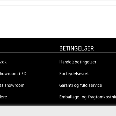
BETINGELSER
v.dk
Handelsbetingelser
showroom i 3D
Fortrydelsesret
res showroom
Garanti og fuld service
dere
Emballage- og fragtomkostni
llinger
Privatlivspolitik