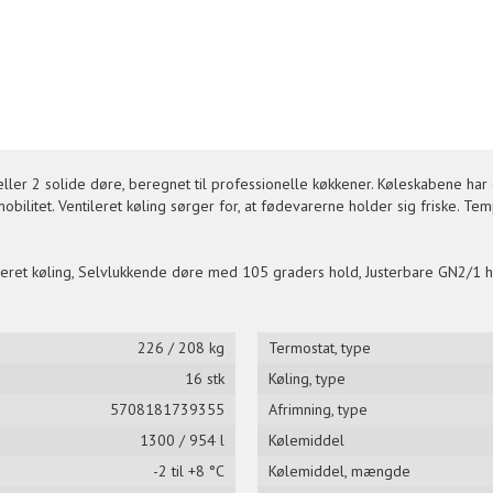
ller 2 solide døre, beregnet til professionelle køkkener. Køleskabene har 
 mobilitet. Ventileret køling sørger for, at fødevarerne holder sig friske. Te
ileret køling, Selvlukkende døre med 105 graders hold, Justerbare GN2/1 hyl
226 / 208 kg
Termostat, type
16 stk
Køling, type
5708181739355
Afrimning, type
1300 / 954 l
Kølemiddel
-2 til +8 °C
Kølemiddel, mængde