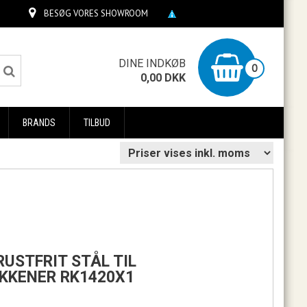
BESØG VORES SHOWROOM
0
DINE INDKØB
0
0,00
DKK
BRANDS
TILBUD
RUSTFRIT STÅL TIL
KKENER RK1420X1