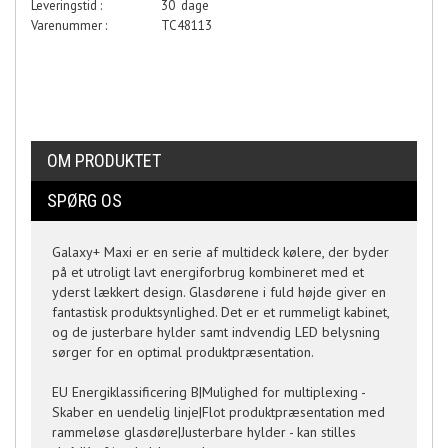
Leveringstid :
30 dage
Varenummer :
TC48113
OM PRODUKTET
SPØRG OS
Galaxy+ Maxi er en serie af multideck kølere, der byder
på et utroligt lavt energiforbrug kombineret med et
yderst lækkert design. Glasdørene i fuld højde giver en
fantastisk produktsynlighed. Det er et rummeligt kabinet,
og de justerbare hylder samt indvendig LED belysning
sørger for en optimal produktpræsentation.
EU Energiklassificering B|Mulighed for multiplexing -
Skaber en uendelig linje|Flot produktpræsentation med
rammeløse glasdøre|Justerbare hylder - kan stilles