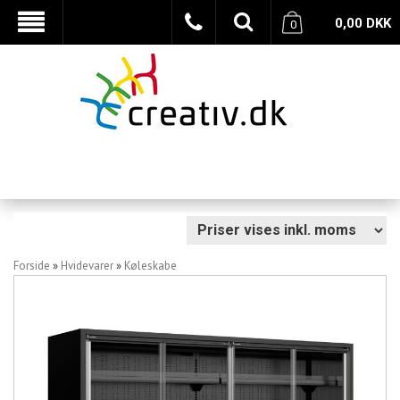
0,00
DKK
0
Forside
»
Hvidevarer
»
Køleskabe