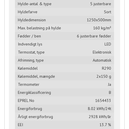
Hylde-antal & type
5 justerbare
Hyldefarve
Sort
Hyldedimension
1250x500mm
Max. belastning på hylde
160 kg/m²
Fødder / ben
6 justerbare fødder
Indvendigt lys
LED
Termostat, type
Elektronisk
Afrimning, type
Automatisk
Kølemiddel
R290
Kølemiddel, mængde
2x150 g
Termometer
Ja
Energiklassificering
B
EPREL No
1654433
Energiforbrug
8.02 kWh/24t
Årligt energiforbrug
2928 kWh/år
EEI
13.7 %