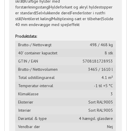
skråt|Kraftige hylder med
forstærkningsstang|Hyldeforkant og akryl hyldestopper
er standard|Selvlukkende døre|Fenderlister i rustfri
stål|Ventileret køling|Multiplexing-sæt er tilbehør|Solide
40 mm endevægge med spejleffekt
Produktdata:
Brutto-/ Nettovægt
498 / 468 kg
40' container kapacitet
8 stk
GTIN / EAN
5708181728953
Brutto-/ Nettovolumen
3465 / 1610 l
Total udstillingsareal
4.1 m²
Temperatur-interval
-1 til +5 °C
Klimaklasse
3
Eksteriør
Sort RAL9005
Interiør
Sort RAL9005
Dørantal & type
4 hængsl. glasdøre
Vendbar dør
Nej