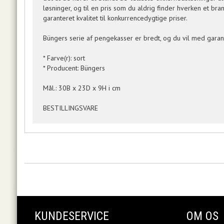
løsninger, og til en pris som du aldrig finder hverken et br
garanteret kvalitet til konkurrencedygtige priser.
Büngers serie af pengekasser er bredt, og du vil med garanti 
* Farve(r): sort
* Producent: Büngers
Mål.: 30B x 23D x 9H i cm
BESTILLINGSVARE
KUNDESERVICE
OM OS