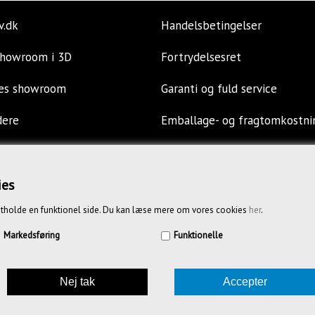
v.dk
Handelsbetingelser
showroom i 3D
Fortrydelsesret
res showroom
Garanti og fuld service
dere
Emballage- og fragtomkostni
llinger
Privatlivspolitik
s
Opkøb af kontormøbler
ies
tholde en funktionel side. Du kan læse mere om vores cookies
her
.
Vejledende priser
Markedsføring
Funktionelle
85636