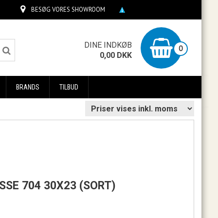
BESØG VORES SHOWROOM
0
DINE INDKØB
0
0,00
DKK
BRANDS
TILBUD
SSE 704 30X23 (SORT)