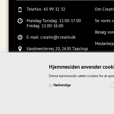
Telefon: 43 99 32 32
Om Creati
Mandag-Torsdag: 11:00-17:00
Se vores 
Fredag: 11:00-16:00
Besøg vo
E-mail:
creativ@creativ.dk
Medarbej
Vandmestervej 20, 2630 Taastrup
Ledige sti
Kontakt o
Hjemmesiden anvender cook
Denne hjemmeside sætter cookies for at opre
Blog
Nødvendige
CREATIV.DK APS | Vandmestervej 20 | 2630 Tåstrup | CVR 391