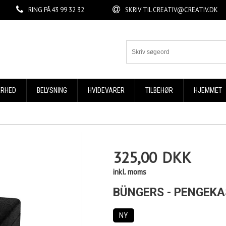
RING PÅ
43 99 32 32
SKRIV TIL
CREATIV@CREATIV.DK
ERHED
BELYSNING
HVIDEVARER
TILBEHØR
HJEMMET
325,00
DKK
inkl. moms
BÜNGERS - PENGEKA
NY