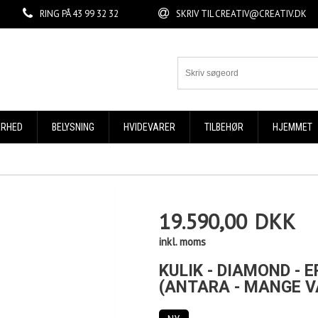
RING PÅ
43 99 32 32
SKRIV TIL
CREATIV@CREATIV.DK
ERHED
BELYSNING
HVIDEVARER
TILBEHØR
HJEMMET
19.590,00
DKK
inkl. moms
KULIK - DIAMOND -
(ANTARA - MANGE V