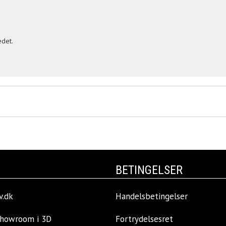
edet.
BETINGELSER
v.dk
Handelsbetingelser
showroom i 3D
Fortrydelsesret