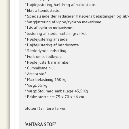
* Højdejustering, hældning af nakkestøtte.
* Ekstra lændestøtte.
* Specialsæde der reducerer halebens belastningen og sik
* Vægtjustering af vippe/synkron mekanisme.
* Lås af synkron mekanisme.
* Justering af sæde hældningsvinkel.
* Højdejustering af sæde.
* Højdejustering af lændestøtte.
* Sædedybde indstilling.
* Forkromet fodkryds.
* Højde justerbare armlæn.
* Gummibane hjul.
* Antara stof
* Max belastning 150 kg.
* Vægt: 35 kg.
* Vægt: Stol med emballage 43,5 Kg.
* Pakke størrelse: 75 x 70 x 46 cm.
Stolen fås i flere farver.
"ANTARA STOF"