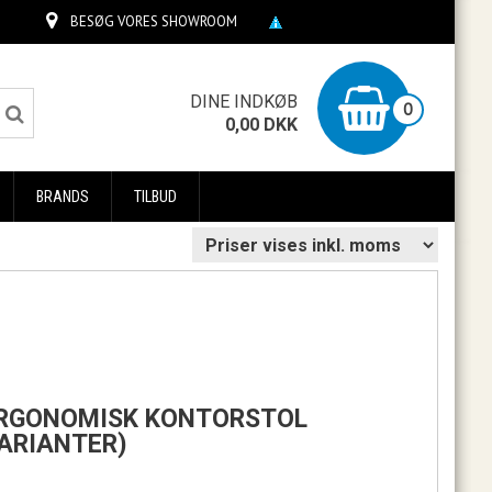
BESØG VORES SHOWROOM
0
DINE INDKØB
0
0,00
DKK
BRANDS
TILBUD
 ERGONOMISK KONTORSTOL
ARIANTER)