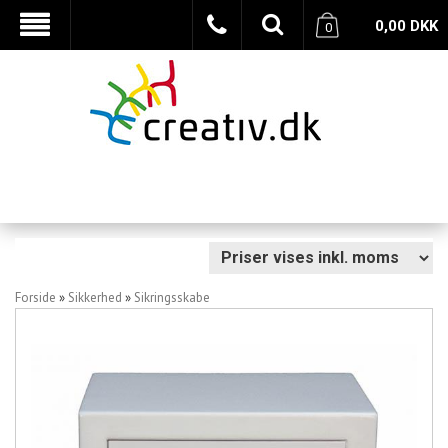
0,00
DKK
0
Forside
»
Sikkerhed
»
Sikringsskabe