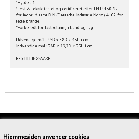
*Hylder: 1
*Test & teknik: testet og certificeret efter EN14450-S2
for indbrud samt DIN (Deutsche Industrie Norm) 4102 for
lette brande.
*Forberedt for fastboltning i bund og ryg
Udvendige mål.: 45B x 38D x 45H i cm
Indvendige mål.: 38B x 29,2D x 35H i cm
BESTILLINGSVARE
KUNDESERVICE
OM OS
Hjemmesiden anvender cookies