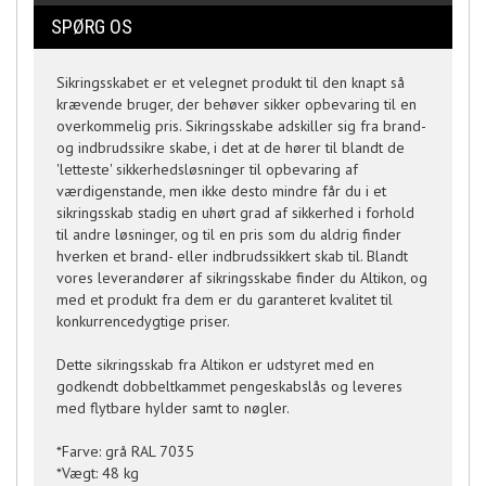
SPØRG OS
Sikringsskabet er et velegnet produkt til den knapt så
krævende bruger, der behøver sikker opbevaring til en
overkommelig pris. Sikringsskabe adskiller sig fra brand-
og indbrudssikre skabe, i det at de hører til blandt de
'letteste' sikkerhedsløsninger til opbevaring af
værdigenstande, men ikke desto mindre får du i et
sikringsskab stadig en uhørt grad af sikkerhed i forhold
til andre løsninger, og til en pris som du aldrig finder
hverken et brand- eller indbrudssikkert skab til. Blandt
vores leverandører af sikringsskabe finder du Altikon, og
med et produkt fra dem er du garanteret kvalitet til
konkurrencedygtige priser.
Dette sikringsskab fra Altikon er udstyret med en
godkendt dobbeltkammet pengeskabslås og leveres
med flytbare hylder samt to nøgler.
*Farve: grå RAL 7035
*Vægt: 48 kg