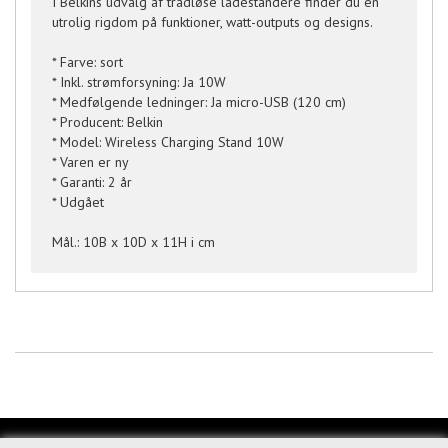
I Belkins udvalg af trådløse ladestandere finder du en
utrolig rigdom på funktioner, watt-outputs og designs.
* Farve: sort
* Inkl. strømforsyning: Ja 10W
* Medfølgende ledninger: Ja micro-USB (120 cm)
* Producent: Belkin
* Model: Wireless Charging Stand 10W
* Varen er ny
* Garanti: 2 år
* Udgået
Mål.: 10B x 10D x 11H i cm