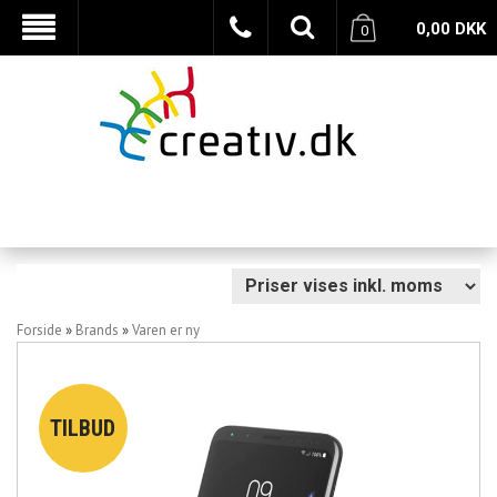
0,00
DKK
0
Forside
»
Brands
»
Varen er ny