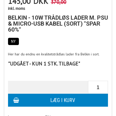
145,00
DKK
370,00
inkl. moms
BELKIN - 10W TRÅDLØS LADER M. PSU
& MICRO-USB KABEL (SORT) "SPAR
60%"
NY
Her har du endnu en kvalitetstrådløs lader fra Belkin i sort.
"UDGÅET - KUN 1 STK. TILBAGE"