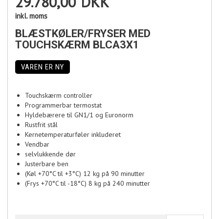
29.780,00
DKK
inkl. moms
BLÆSTKØLER/FRYSER MED
TOUCHSKÆRM BLCA3X1
VAREN ER NY
Touchskærm controller
Programmerbar termostat
Hyldebærere til GN1/1 og Euronorm
Rustfrit stål
Kernetemperaturføler inkluderet
Vendbar
selvlukkende dør
Justerbare ben
(Køl +70°C til +3°C) 12 kg på 90 minutter
(Frys +70°C til -18°C) 8 kg på 240 minutter