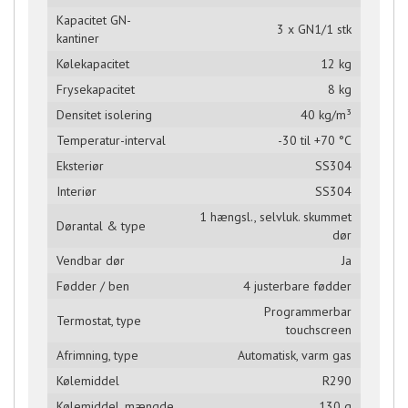
Kapacitet GN-
3 x GN1/1 stk
kantiner
Kølekapacitet
12 kg
Frysekapacitet
8 kg
Densitet isolering
40 kg/m³
Temperatur-interval
-30 til +70 °C
Eksteriør
SS304
Interiør
SS304
1 hængsl., selvluk. skummet
Dørantal & type
dør
Vendbar dør
Ja
Fødder / ben
4 justerbare fødder
Programmerbar
Termostat, type
touchscreen
Afrimning, type
Automatisk, varm gas
Kølemiddel
R290
Kølemiddel, mængde
130 g