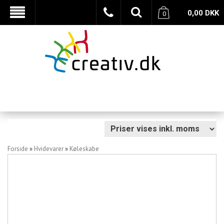
0,00
DKK
0
Forside
»
Hvidevarer
»
Køleskabe