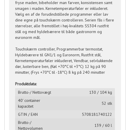
fryse maden, bibeholder man farven, konsistensen samt
smagen i maden. Kernetemperaturføler er inkluderet.
Vælg en af de forudindstillede programmer eller lav
dine egne på touchskærm controlleren. Serien fås i flere
størrelser, alle fremstillet i høj-kvalitets SS304 rustfrit
stål og med hyldebærere til både gastronorm og
euronorm mål.
Touchskærm controller, Programmerbar termostat,
Hyldebærere til GN1/1 og Euronorm, Rustfrit stål,
Kernetemperaturføler inkluderet, Vendbar, selvlukkende
dør, Justerbare ben, (Køl +70°C til +3°C) 12 kg på 90
minutter, (Frys +70°C til -18°C) 8 kg på 240 minutter
Produktdata:
Brutto-/ Nettovægt
130 / 104 kg
40' container
52 stk
kapacitet
GTIN / EAN
5708181740122
Brutto-/
139 / 60 l
Nettovolumen