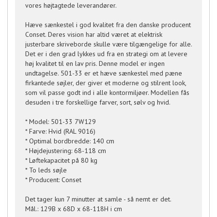
vores højtagtede leverandører.
Hæve sænkestel i god kvalitet fra den danske producent
Conset. Deres vision har altid været at elektrisk
justerbare skriveborde skulle være tilgængelige for alle.
Det er i den grad lykkes ud fra en strategi om at levere
høj kvalitet til en lav pris. Denne model er ingen
undtagelse. 501-33 er et hæve sænkestel med pæne
firkantede søjler, der giver et moderne og stilrent look,
som vil passe godt ind i alle kontormiljøer. Modellen fås
desuden i tre forskellige farver, sort, sølv og hvid.
* Model: 501-33 7W129
* Farve: Hvid (RAL 9016)
* Optimal bordbredde: 140 cm
* Højdejustering: 68-118 cm
* Løftekapacitet på 80 kg
* To leds søjle
* Producent: Conset
Det tager kun 7 minutter at samle - så nemt er det.
Mål.: 129B x 68D x 68-118H i cm