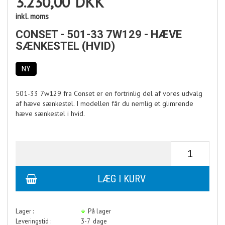
3.230,00
DKK
inkl. moms
CONSET - 501-33 7W129 - HÆVE
SÆNKESTEL (HVID)
NY
501-33 7w129 fra Conset er en fortrinlig del af vores udvalg
af hæve sænkestel. I modellen får du nemlig et glimrende
hæve sænkestel i hvid.
Lager :
På lager
Leveringstid :
3-7 dage