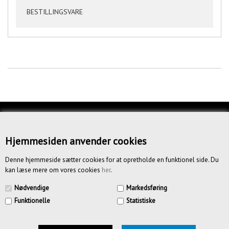
BESTILLINGSVARE
KUNDESERVICE
OM OS
Hjemmesiden anvender cookies
BETINGELSER
Denne hjemmeside sætter cookies for at opretholde en funktionel side. Du
kan læse mere om vores cookies
her
.
NYHEDSBREV
Nødvendige
Markedsføring
Funktionelle
Statistiske
CREATIV.DK APS | Vandmestervej 20 | 2630 Tåstrup | CVR