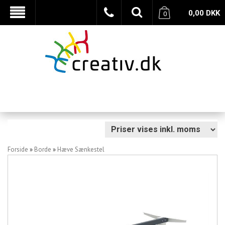
0,00
DKK
0
Forside
»
Borde
»
Hæve Sænkestel