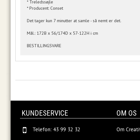
* Treledssøjle
* Producent: Conset
Det tager kun 7 minutter at samle - så nemt er det.
Mål.: 172B x 56/174D x 57-122H i cm
BESTILLINGSVARE
KUNDESERVICE
OM OS
Telefon: 43 99 32 32
Om Creati