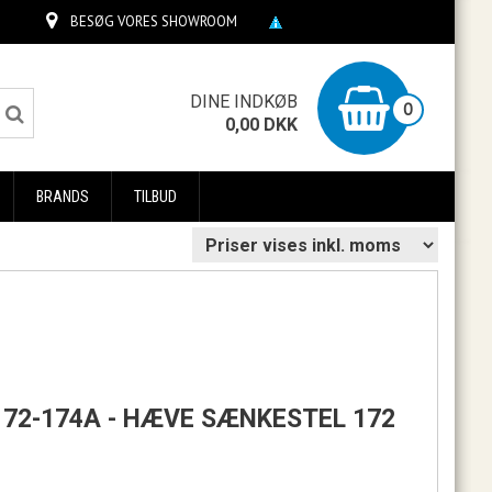
BESØG VORES SHOWROOM
0
DINE INDKØB
0
0,00
DKK
BRANDS
TILBUD
172-174A - HÆVE SÆNKESTEL 172