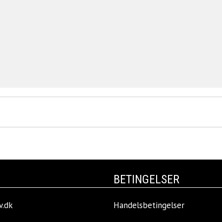
BETINGELSER
v.dk
Handelsbetingelser