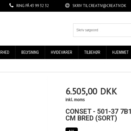
RING PÅ
43 99 32 32
SKRIV TIL
CREATIV@CREATIV.DK
ERHED
BELYSNING
HVIDEVARER
TILBEHØR
HJEMMET
6.505,00
DKK
inkl. moms
CONSET - 501-37 7B
CM BRED (SORT)