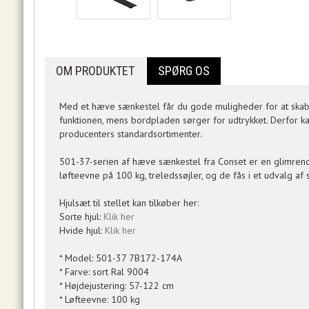
OM PRODUKTET
SPØRG OS
Med et hæve sænkestel får du gode muligheder for at skab
funktionen, mens bordpladen sørger for udtrykket. Derfor ka
producenters standardsortimenter.
501-37-serien af hæve sænkestel fra Conset er en glimrende 
løfteevne på 100 kg, treledssøjler, og de fås i et udvalg af 
Hjulsæt til stellet kan tilkøber her:
Sorte hjul:
Klik her
Hvide hjul:
Klik her
* Model: 501-37 7B172-174A
* Farve: sort Ral 9004
* Højdejustering: 57-122 cm
* Løfteevne: 100 kg