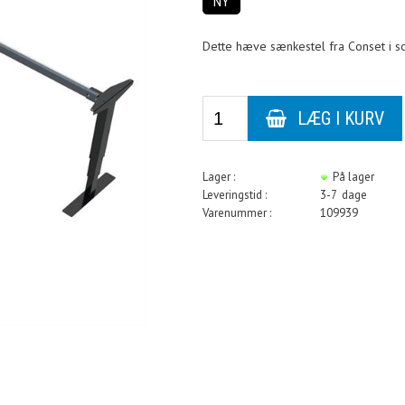
NY
Dette hæve sænkestel fra Conset i sor
Lager :
På lager
Leveringstid :
3-7 dage
Varenummer :
109939