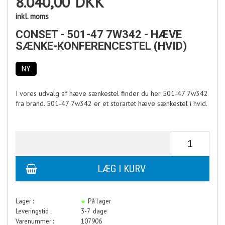
8.040,00
DKK
inkl. moms
CONSET - 501-47 7W342 - HÆVE
SÆNKE-KONFERENCESTEL (HVID)
NY
I vores udvalg af hæve sænkestel finder du her 501-47 7w342
fra brand. 501-47 7w342 er et storartet hæve sænkestel i hvid.
Lager :
På lager
Leveringstid :
3-7 dage
Varenummer :
107906