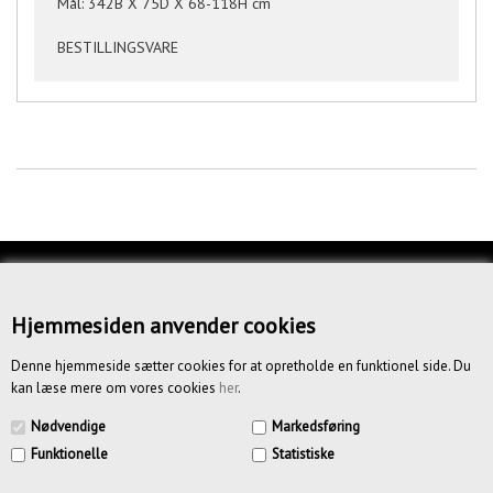
Mål: 342B X 75D X 68-118H cm
BESTILLINGSVARE
KUNDESERVICE
OM OS
Hjemmesiden anvender cookies
BETINGELSER
Denne hjemmeside sætter cookies for at opretholde en funktionel side. Du
kan læse mere om vores cookies
her
.
NYHEDSBREV
Nødvendige
Markedsføring
Funktionelle
Statistiske