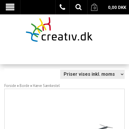
0,00
DKK
0
Forside
»
Borde
»
Hæve Sænkestel