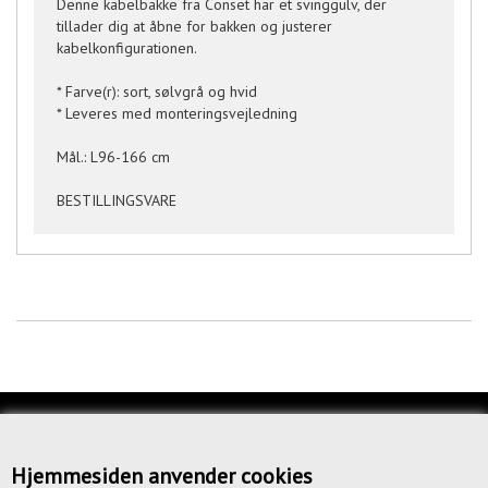
Denne kabelbakke fra Conset har et svinggulv, der
tillader dig at åbne for bakken og justerer
kabelkonfigurationen.
* Farve(r): sort, sølvgrå og hvid
* Leveres med monteringsvejledning
Mål.: L96-166 cm
BESTILLINGSVARE
KUNDESERVICE
OM OS
Hjemmesiden anvender cookies