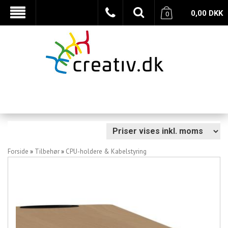
0,00
DKK
0
Forside
»
Tilbehør
»
CPU-holdere & Kabelstyring