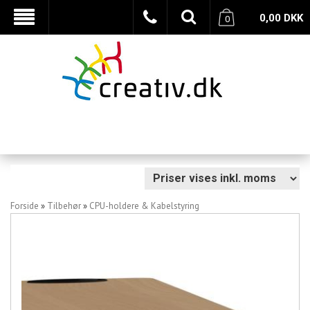
0,00
DKK
0
Forside
»
Tilbehør
»
CPU-holdere & Kabelstyring