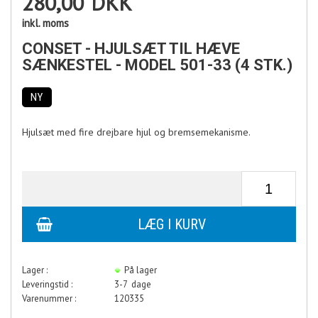
280,00
DKK
inkl. moms
CONSET - HJULSÆT TIL HÆVE
SÆNKESTEL - MODEL 501-33 (4 STK.)
NY
Hjulsæt med fire drejbare hjul og bremsemekanisme.
Lager :
På lager
Leveringstid :
3-7 dage
Varenummer :
120335