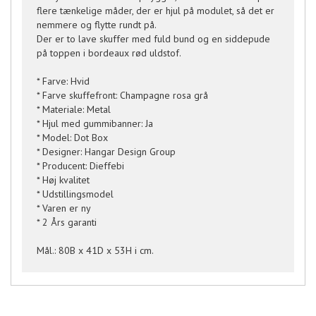
flere tænkelige måder, der er hjul på modulet, så det er
nemmere og flytte rundt på.
Der er to lave skuffer med fuld bund og en siddepude
på toppen i bordeaux rød uldstof.
* Farve: Hvid
* Farve skuffefront: Champagne rosa grå
* Materiale: Metal
* Hjul med gummibanner: Ja
* Model: Dot Box
* Designer: Hangar Design Group
* Producent: Dieffebi
* Høj kvalitet
* Udstillingsmodel
* Varen er ny
* 2 Års garanti
Mål.: 80B x 41D x 53H i cm.