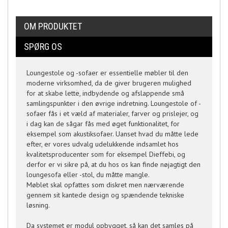
OM PRODUKTET
SPØRG OS
Loungestole og -sofaer er essentielle møbler til den
moderne virksomhed, da de giver brugeren mulighed
for at skabe lette, indbydende og afslappende små
samlingspunkter i den øvrige indretning. Loungestole of -
sofaer fås i et væld af materialer, farver og prislejer, og
i dag kan de sågar fås med øget funktionalitet, for
eksempel som akustiksofaer. Uanset hvad du måtte lede
efter, er vores udvalg udelukkende indsamlet hos
kvalitetsproducenter som for eksempel Dieffebi, og
derfor er vi sikre på, at du hos os kan finde nøjagtigt den
loungesofa eller -stol, du måtte mangle.
Møblet skal opfattes som diskret men nærværende
gennem sit kantede design og spændende tekniske
løsning.
Da systemet er modul opbygget, så kan det samles på