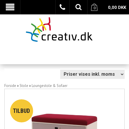
0,00
DKK
0
Forside
»
Stole
»
Loungestole & Sofaer