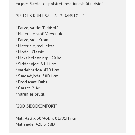
miljøer. Sædet er polstret med turkisblåt uldstof.
"SÆLGES KUN I SÆT AF 2 BARSTOLE"
* Farve, sæde: Turkisblå
* Materiale stof: Vævet uld
* Farve, stel: Krom
* Materiale, stel: Metal
* Model: Classic
* Maks belastning: 130 kg.
* Siddehøjde: 81H i cm.
* sædebredde: 42B i cm.
* Sædedybde: 38D i cm.
* Producent: Duba
* Garanti 2 År
* Varen er brugt
"GOD SIDDEKOMFORT"
Mål.: 42B x 38/45D x 81/91H i cm
Mål sæde: 42B x 38D