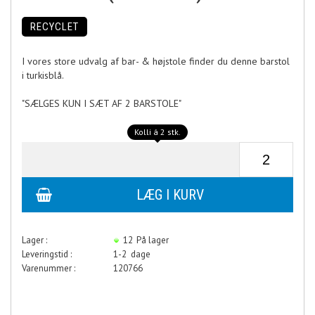
RECYCLET
I vores store udvalg af bar- & højstole finder du denne barstol
i turkisblå.
"SÆLGES KUN I SÆT AF 2 BARSTOLE"
Kolli á 2 stk.
Lager :
12
På lager
Leveringstid :
1-2 dage
Varenummer :
120766