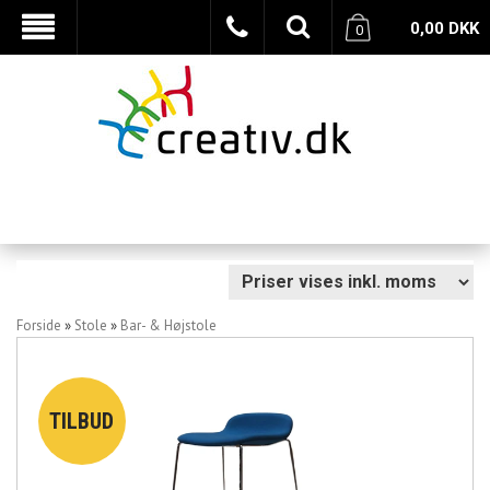
0,00
DKK
0
Forside
»
Stole
»
Bar- & Højstole