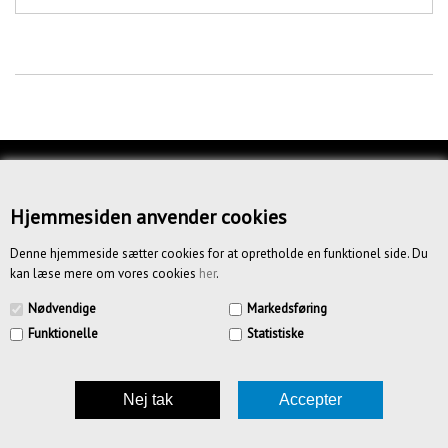
KUNDESERVICE
OM OS
Hjemmesiden anvender cookies
BETINGELSER
Denne hjemmeside sætter cookies for at opretholde en funktionel side. Du
kan læse mere om vores cookies
her
.
NYHEDSBREV
Nødvendige
Markedsføring
Funktionelle
Statistiske
CREATIV.DK APS | Vandmestervej 20 | 2630 Tåstrup | CVR
39185636