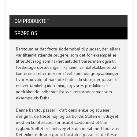
OM PRODUKTET
SPØRG OS
Barstolen er det fødte siddemøbel til pladser, der ellers
var tiltænkt stående brugere, som det for eksempel er
tilfældet i (og som navnet antyder) barer, men også til
forskellige opsætninger i kantiner, samtalekøkkener på
konference eller messer såvel som loungeopsætninger.
I vores udvalg af barstole finder du stole, der passer til
enhver tænkelig indretning, og vores produkter er
udelukkende indhentet fra kvalitetsproducenter som
eksempelvis Duba.
Denne barstol passer i kraft dens enkle og stilrene
design til de fleste høj- og barborde. Stolen er udstyret
med en komfortabel formstøbt sæde med et lille
ryglæn. Stellet er i helsvejset krom metal med fodhviler.
Det enkelte design gør at barstolen passer til de fleste