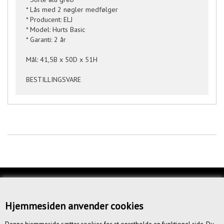
* Lås med 2 nøgler medfølger
* Producent: ELJ
* Model: Hurts Basic
* Garanti: 2 år
Mål: 41,5B x 50D x 51H
BESTILLINGSVARE
KUNDESERVICE
OM OS
Hjemmesiden anvender cookies
BETINGELSER