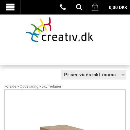
0,00
DKK
0
Forside
»
Opbevaring
»
Skuffedarier