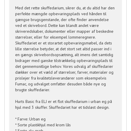
Med det rette skuffedarium, sikrer du, at du altid har den
perfekte mængde opbevaringsplads ved hånden til
gængse brugsgenstande, der ofte finder anvendelse
ved et skrivebord. Dette kan blandt andet være
skriveredskaber, dokumenter eller mapper af beskedne
størrelser, eller for eksempel lommeregnere.
Skuffedariet er et storartet opbevaringsmøbel, da dets
lille størrelse betyder, at det stort set altid passer ind i
en gængs skrivebordsopsætning, alt imens det samtidig
bidrager med ganske tilstrækkelig opbevaringsplads til
det gennemsnitlige behov. Vores udvalg af skuffedarier
dækker over et væld af størrelser, farver, materialer og
prislejer fra kvalitetsleverandører som eksempelvis
Fumac, og udvalget omfatter desuden både nye og
brugte skuffedarier.
Hurts Basic fra ELJ er et flot skuffedarium i urban eg på
hjul med 3 skuffer. Skuffedariet har et tidsløst design.
* Farve: Urban eg
* Sorte plastikhjul med krom lås
* Sorte alu greb