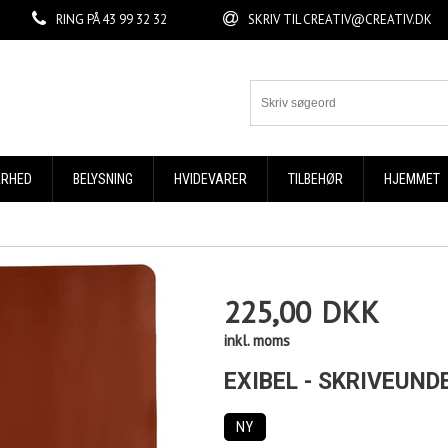
RING PÅ
43 99 32 32
SKRIV TIL
CREATIV@CREATIV.DK
ERHED
BELYSNING
HVIDEVARER
TILBEHØR
HJEMMET
225,00
DKK
inkl. moms
EXIBEL - SKRIVEUND
NY