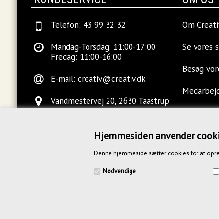
Telefon: 43 99 32 32
Om Creati
Mandag-Torsdag: 11:00-17:00
Se vores 
Fredag: 11:00-16:00
Besøg vo
E-mail:
creativ@creativ.dk
Medarbej
Vandmestervej 20, 2630 Taastrup
Ledige sti
Hjemmesiden anvender cook
Kontakt o
Denne hjemmeside sætter cookies for at opre
Blog
Nødvendige
CREATIV.DK APS | Vandmestervej 20 | 2630 Tåstrup | CVR 391