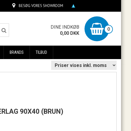
BESØG VORES SHOWROOM
0
DINE INDKØB
0
0,00
DKK
BRANDS
TILBUD
ERLAG 90X40 (BRUN)