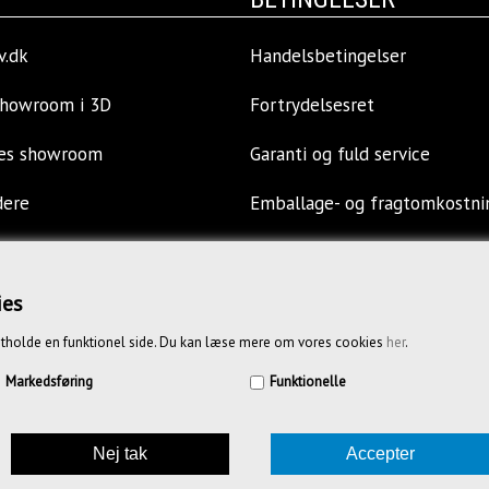
v.dk
Handelsbetingelser
showroom i 3D
Fortrydelsesret
res showroom
Garanti og fuld service
dere
Emballage- og fragtomkostni
llinger
Privatlivspolitik
ies
s
Opkøb af kontormøbler
tholde en funktionel side. Du kan læse mere om vores cookies
her
.
Vejledende priser
Markedsføring
Funktionelle
85636