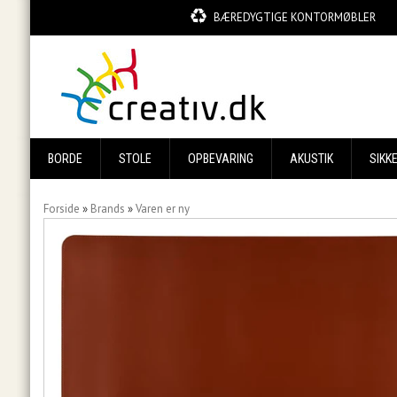
BÆREDYGTIGE KONTORMØBLER
BORDE
STOLE
OPBEVARING
AKUSTIK
SIKK
Forside
»
Brands
»
Varen er ny