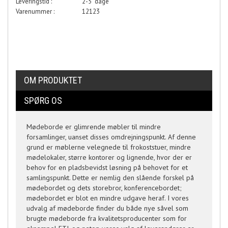
Leveringstid :
2-5 dage
Varenummer :
12123
OM PRODUKTET
SPØRG OS
Mødeborde er glimrende møbler til mindre
forsamlinger, uanset disses omdrejningspunkt. Af denne
grund er møblerne velegnede til frokoststuer, mindre
mødelokaler, større kontorer og lignende, hvor der er
behov for en pladsbevidst løsning på behovet for et
samlingspunkt. Dette er nemlig den slående forskel på
mødebordet og dets storebror, konferencebordet;
mødebordet er blot en mindre udgave heraf. I vores
udvalg af mødeborde finder du både nye såvel som
brugte mødeborde fra kvalitetsproducenter som for