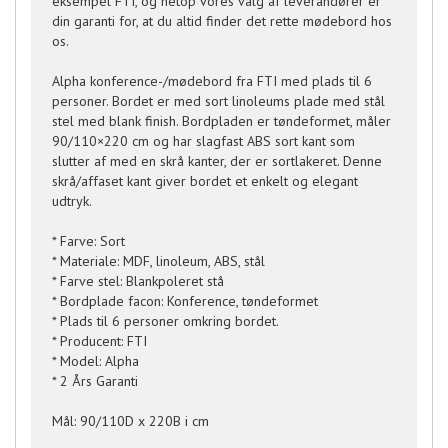
eksempel FTI, og netop vores valg af leverandører er
din garanti for, at du altid finder det rette mødebord hos
os.
Alpha konference-/mødebord fra FTI med plads til 6
personer. Bordet er med sort linoleums plade med stål
stel med blank finish. Bordpladen er tøndeformet, måler
90/110×220 cm og har slagfast ABS sort kant som
slutter af med en skrå kanter, der er sortlakeret. Denne
skrå/affaset kant giver bordet et enkelt og elegant
udtryk.
* Farve: Sort
* Materiale: MDF, linoleum, ABS, stål
* Farve stel: Blankpoleret stå
* Bordplade facon: Konference, tøndeformet
* Plads til 6 personer omkring bordet.
* Producent: FTI
* Model: Alpha
* 2 Års Garanti
Mål: 90/110D x 220B i cm