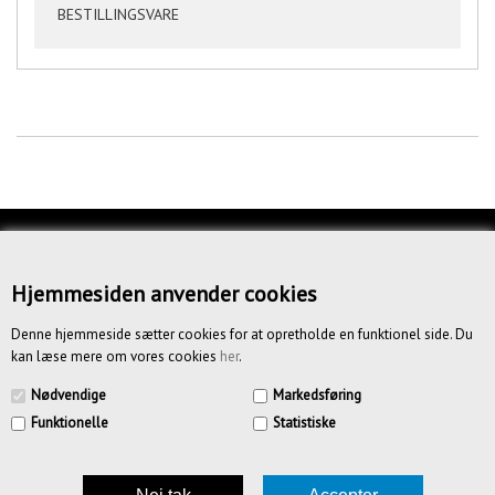
BESTILLINGSVARE
KUNDESERVICE
OM OS
Hjemmesiden anvender cookies
BETINGELSER
Denne hjemmeside sætter cookies for at opretholde en funktionel side. Du
kan læse mere om vores cookies
her
.
NYHEDSBREV
Nødvendige
Markedsføring
Funktionelle
Statistiske
CREATIV.DK APS | Vandmestervej 20 | 2630 Tåstrup | CVR
39185636