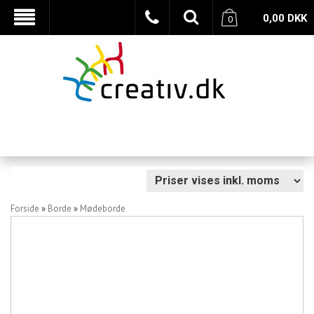
0,00
DKK
0
Forside
»
Borde
»
Mødeborde